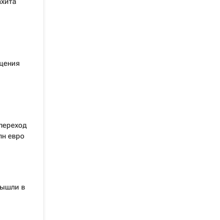
ахита
щения
переход
лн евро
вышли в