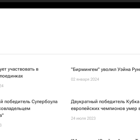
ует участвовать в
"Бирмингем" уволил Уэйна Рун
 поединках
02 января 2024
24
й победитель Супербоула
Двукратный победитель Кубка
 совладельцем
европейских чемпионов умер в
а"
24 июля 2023
3