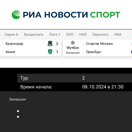
Серия А
Бундеслига
Лига 1
КХЛ
НХЛ
Евролига
НБА
2
Краснодар
Спартак Москва
Футбол
1
Ахмат
Оренбург
Завершен
Тур:
2
Время начала:
08.10.2024 в 21:30
Завершен
: