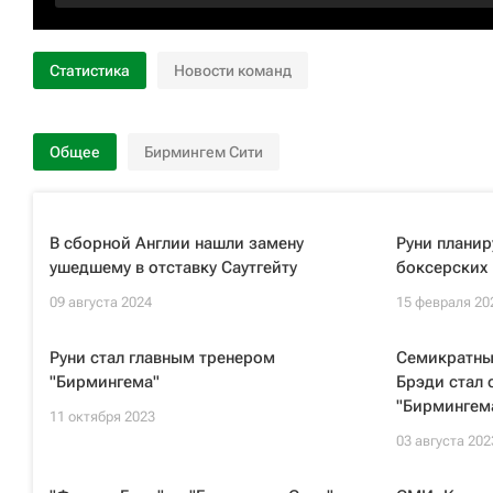
Статистика
Новости команд
Общее
Бирмингем Сити
В сборной Англии нашли замену
Руни планир
ушедшему в отставку Саутгейту
боксерских
09 августа 2024
15 февраля 20
Руни стал главным тренером
Семикратны
"Бирмингема"
Брэди стал
"Бирмингем
11 октября 2023
03 августа 202