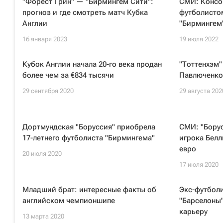
"Форест Грин" — "Бирмингем Сити":
СМИ: Консор
прогноз и где смотреть матч Кубка
футболисто
Англии
"Бирмингем
16 января 2023
19 июля 2022
Кубок Англии начала 20-го века продан
"Тоттенхэм"
более чем за €834 тысячи
Павлюченко
29 сентября 2020
29 августа 202
Дортмундская "Боруссия" приобрела
СМИ: "Борус
17-летнего футболиста "Бирмингема"
игрока Белл
евро
20 июля 2020
17 июля 2020
Младший брат: интересные факты об
Экс-футболи
английском чемпионшипе
"Барселоны
карьеру
13 марта 2020