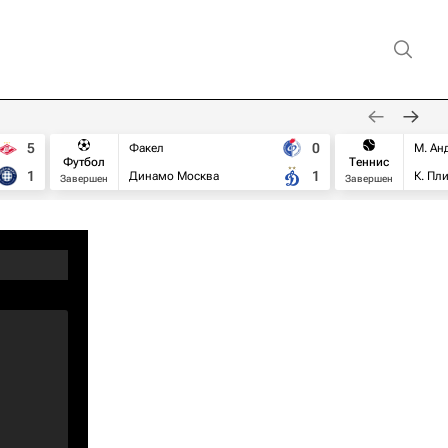
5
0
Факел
М. Ан
Футбол
Теннис
1
1
Динамо Москва
К. Пл
Завершен
Завершен