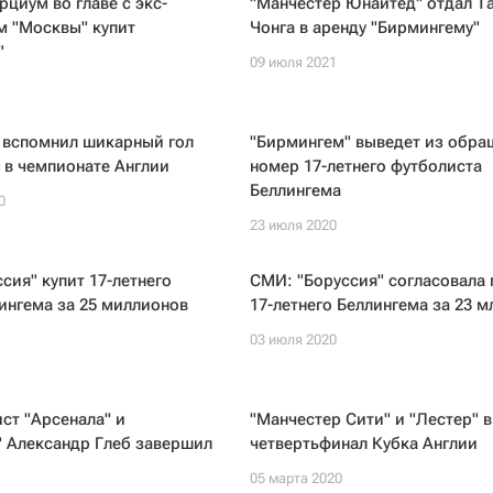
циум во главе с экс-
"Манчестер Юнайтед" отдал Т
м "Москвы" купит
Чонга в аренду "Бирмингему"
"
09 июля 2021
 вспомнил шикарный гол
"Бирмингем" выведет из обра
 в чемпионате Англии
номер 17-летнего футболиста
Беллингема
0
23 июля 2020
сия" купит 17-летнего
СМИ: "Боруссия" согласовала 
ингема за 25 миллионов
17-летнего Беллингема за 23 м
03 июля 2020
ст "Арсенала" и
"Манчестер Сити" и "Лестер" 
" Александр Глеб завершил
четвертьфинал Кубка Англии
05 марта 2020