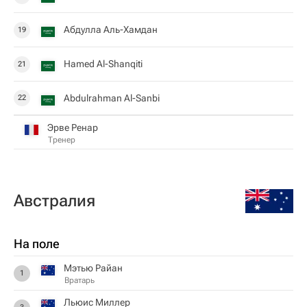
Абдулла Аль-Хамдан
19
Hamed Al-Shanqiti
21
Abdulrahman Al-Sanbi
22
Эрве Ренар
Тренер
Австралия
На поле
Мэтью Райан
1
Вратарь
Льюис Миллер