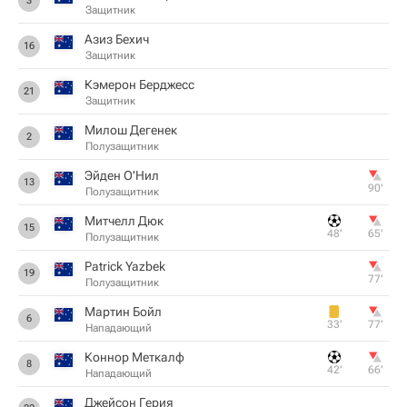
3
Защитник
Азиз Бехич
16
Защитник
Кэмерон Берджесс
21
Защитник
Милош Дегенек
2
Полузащитник
Эйден О'Нил
13
90‎’‎
Полузащитник
Митчелл Дюк
15
48‎’‎
65‎’‎
Полузащитник
Patrick Yazbek
19
77‎’‎
Полузащитник
Мартин Бойл
6
33‎’‎
77‎’‎
Нападающий
Коннор Меткалф
8
42‎’‎
66‎’‎
Нападающий
Джейсон Герия