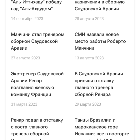
"Аль-Иттихаду" победу
назначении в сборную
над "Аль-Ахдудом"
Саудовской Аравии
14 сентября 2023
28 августа 2023
Манчини стал тренером
СМИ назвали новое
сборной Саудовской
место работы Роберто
Аравии
Манчини
27 августа 2023
13 августа 2023
Экс-тренер Саудовской
В Саудовской Аравии
Аравии Ренар
приняли отставку
возглавил женскую
главного тренера
команду Франции
сборной Ренара
31 марта 2023
29 марта 2023
Ренар подал в отставку
Танцы Бразилии и
с поста главного
марокканское горе
тренера сборной
Испании: все в восторге