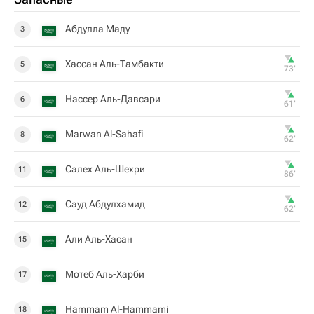
Абдулла Маду
3
Хассан Аль-Тамбакти
5
73‎’‎
Нассер Аль-Давсари
6
61‎’‎
Marwan Al-Sahafi
8
62‎’‎
Салех Аль-Шехри
11
86‎’‎
Сауд Абдулхамид
12
62‎’‎
Али Аль-Хасан
15
Мотеб Аль-Харби
17
Hammam Al-Hammami
18