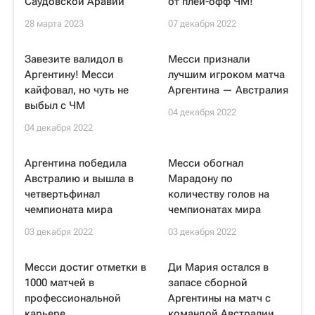
Саудовской Аравии
от плей-офф ЧМ!
28 марта 2023
07 декабря 2022
Завезите валидол в
Месси признали
Аргентину! Месси
лучшим игроком матча
кайфовал, но чуть не
Аргентина — Австралия
выбыл с ЧМ
04 декабря 2022
04 декабря 2022
Аргентина победила
Месси обогнал
Австралию и вышла в
Марадону по
четвертьфинал
количеству голов на
чемпионата мира
чемпионатах мира
03 декабря 2022
03 декабря 2022
Месси достиг отметки в
Ди Мария остался в
1000 матчей в
запасе сборной
профессиональной
Аргентины на матч с
карьере
командой Австралии