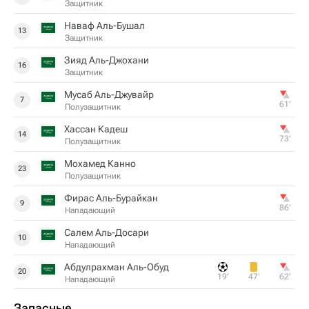
Защитник
Наваф Аль-Бушал
13
Защитник
Зияд Аль-Джохани
16
Защитник
Мусаб Аль-Джувайр
7
61‎’‎
Полузащитник
Хассан Кадеш
14
73‎’‎
Полузащитник
Мохамед Канно
23
Полузащитник
Фирас Аль-Бурайкан
9
86‎’‎
Нападающий
Салем Аль-Досари
10
Нападающий
Абдулрахман Аль-Обуд
20
19‎’‎
47‎’‎
62‎’‎
Нападающий
Запасные