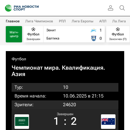
Главное
Лига Чемпионов
РПЛ
Лига Европы
АПЛ
Ла Лига
1
Зенит
Матч-
Футбол
Футбол
центр
0
Балтика
Завершен
Закончен (П)
Футбол
Чемпионат мира. Квалификация.
Азия
Тур:
10
Время начала:
10.06.2025 в 21:15
Зрители:
24620
Завершен
1
:
2