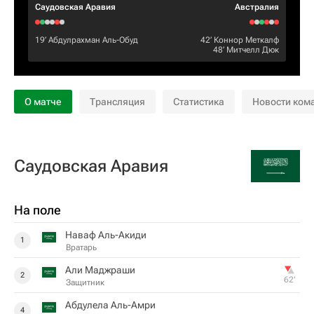
Саудовская Аравия
Австралия
19‎’‎
Абдулрахман Аль-Обуд
42‎’‎
Коннор Меткалф
48‎’‎
Митчелл Дюк
О матче
Трансляция
Статистика
Новости ком
Саудовская Аравия
На поле
Наваф Аль-Акиди
1
Вратарь
Али Маджраши
2
62‎’‎
Защитник
Абдулела Аль-Амри
4