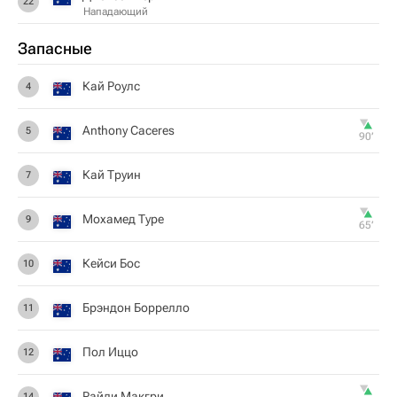
22
Нападающий
Запасные
Кай Роулс
4
Anthony Caceres
5
90‎’‎
Кай Труин
7
Мохамед Туре
9
65‎’‎
Кейси Бос
10
Брэндон Боррелло
11
Пол Иццо
12
Райли Макгри
14