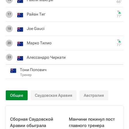
66‎’‎
Райан Тиг
17
77‎’‎
Joe Gauci
18
Марко Тилио
20
77‎’‎
Алессандро Чиркати
23
Тони Попович
Тренер
Общее
Саудовская Аравия
Австралия
Сборная Саудовской
Манчини покинул пост
Аравии обыграла
главного тренера