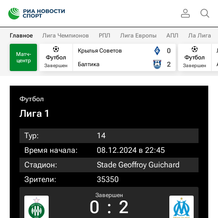
Главное
Лига Чемпионов
РПЛ
Лига Европы
АПЛ
Ла Лига
0
Крылья Советов
Матч-
Футбол
Футбол
центр
2
Балтика
Завершен
Завершен
Футбол
Лига 1
Тур:
14
Время начала:
08.12.2024 в 22:45
Стадион:
Stade Geoffroy Guichard
Зрители:
35350
Завершен
0
:
2