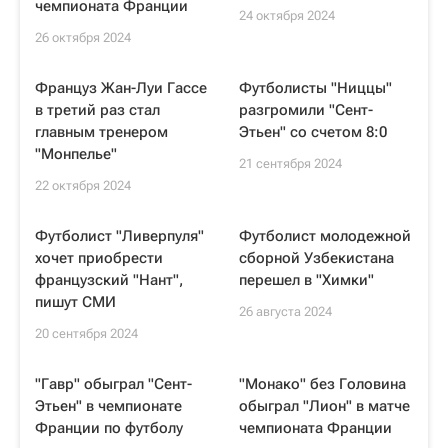
чемпионата Франции
24 октября 2024
26 октября 2024
Француз Жан-Луи Гассе
Футболисты "Ниццы"
в третий раз стал
разгромили "Сент-
главным тренером
Этьен" со счетом 8:0
"Монпелье"
21 сентября 2024
22 октября 2024
Футболист "Ливерпуля"
Футболист молодежной
хочет приобрести
сборной Узбекистана
французский "Нант",
перешел в "Химки"
пишут СМИ
26 августа 2024
20 сентября 2024
"Гавр" обыграл "Сент-
"Монако" без Головина
Этьен" в чемпионате
обыграл "Лион" в матче
Франции по футболу
чемпионата Франции