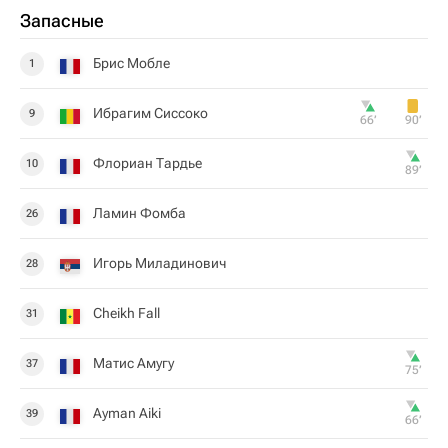
Запасные
Брис Мобле
1
Ибрагим Сиссоко
9
66‎’‎
90‎’‎
Флориан Тардье
10
89‎’‎
Ламин Фомба
26
Игорь Миладинович
28
Cheikh Fall
31
Матис Амугу
37
75‎’‎
Ayman Aiki
39
66‎’‎