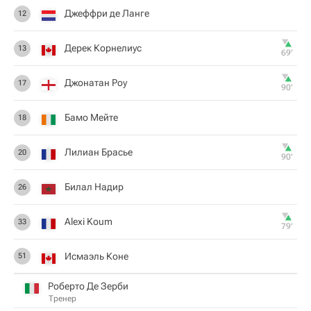
Джеффри де Ланге
12
Дерек Корнелиус
13
69‎’‎
Джонатан Роу
17
90‎’‎
Бамо Мейте
18
Лилиан Брасье
20
90‎’‎
Билал Надир
26
Alexi Koum
33
79‎’‎
Исмаэль Коне
51
Роберто Де Зерби
Тренер