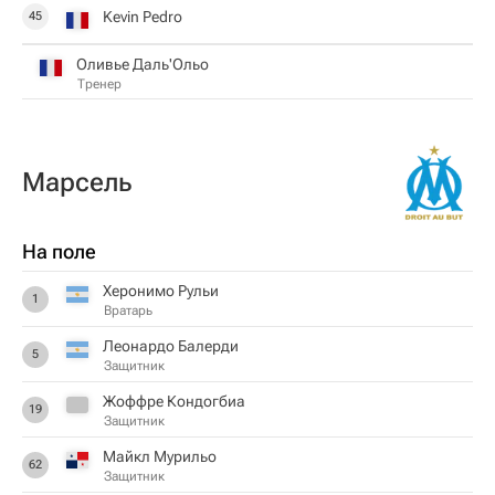
Kevin Pedro
45
Оливье Даль'Ольо
Тренер
Марсель
На поле
Херонимо Рульи
1
Вратарь
Леонардо Балерди
5
Защитник
Жоффре Кондогбиа
19
Защитник
Майкл Мурильо
62
Защитник