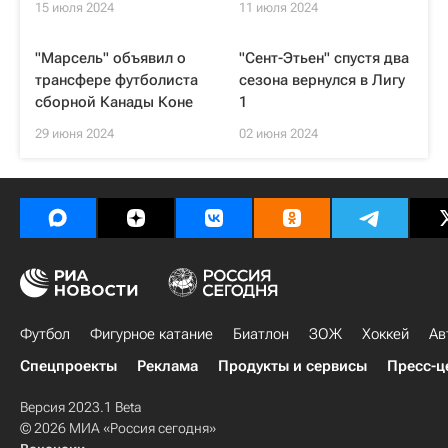
15 июля 2024
11 июля 2024
"Марсель" объявил о
"Сент-Этьен" спустя два
трансфере футболиста
сезона вернулся в Лигу
сборной Канады Коне
1
29 июня 2024
02 июня 2024
Футбол
Фигурное катание
Биатлон
ЗОЖ
Хоккей
Ав
Спецпроекты
Реклама
Продукты и сервисы
Пресс-ц
Версия 2023.1 Beta
© 2026 МИА «Россия сегодня»