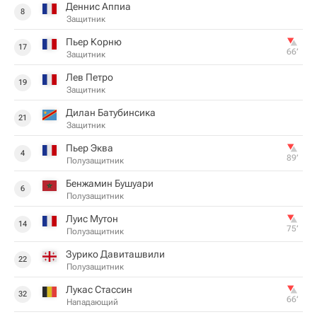
Деннис Аппиа
8
Защитник
Пьер Корню
17
66‎’‎
Защитник
Лев Петро
19
Защитник
Дилан Батубинсика
21
Защитник
Пьер Эква
4
89‎’‎
Полузащитник
Бенжамин Бушуари
6
Полузащитник
Луис Мутон
14
75‎’‎
Полузащитник
Зурико Давиташвили
22
Полузащитник
Лукас Стассин
32
66‎’‎
Нападающий