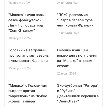
25 августа 2024
24 августа 2024
"Монако" начал новый
"ПСЖ" разгромил
сезон французской
"Гавр" в первом туре
Лиги 1 с победы над
чемпионата Франции
"Сент-Этьеном"
16 августа 2024
18 августа 2024
Головин из-за травмы
Головин взял 10-й
пропустит старт сезона
номер для выступления
в чемпионате Франции
за "Монако" в новом
сезоне
15 августа 2024
22 июля 2024
"Монако" с Головиным
Экс-футболист "Ротора"
сыграет против
и "Рубина"
"Барселоны" на "Кубке
Давиташвили перешел в
Жоана Гампера"
"Сент-Этьен"