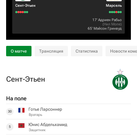
Сент-Этьен
Марсель
17‎’‎
Адриен Рабьо
(
Нил Мопе
)
65‎’‎
Мэйсон Гринвуд
О матче
Трансляция
Статистика
Новости ком
Сент-Этьен
На поле
Готье Ларсоннер
30
Вратарь
Юнис Абдельхамид
5
Защитник