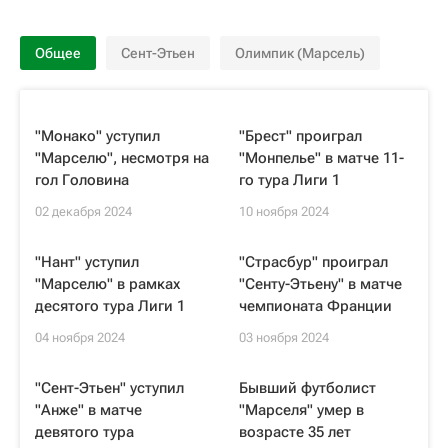
Общее
Сент-Этьен
Олимпик (Марсель)
"Монако" уступил
"Брест" проиграл
"Марселю", несмотря на
"Монпелье" в матче 11-
гол Головина
го тура Лиги 1
02 декабря 2024
10 ноября 2024
"Нант" уступил
"Страсбур" проиграл
"Марселю" в рамках
"Сенту-Этьену" в матче
десятого тура Лиги 1
чемпионата Франции
04 ноября 2024
03 ноября 2024
"Сент-Этьен" уступил
Бывший футболист
"Анже" в матче
"Марселя" умер в
девятого тура
возрасте 35 лет