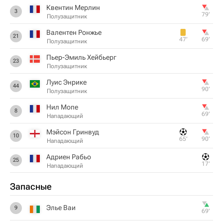
Квентин Мерлин
3
79‎’‎
Полузащитник
Валентен Ронжье
21
47‎’‎
69‎’‎
Полузащитник
Пьер-Эмиль Хейбьерг
23
Полузащитник
Луис Энрике
44
90‎’‎
Полузащитник
Нил Мопе
8
69‎’‎
Нападающий
Мэйсон Гринвуд
10
65‎’‎
90‎’‎
Нападающий
Адриен Рабьо
25
17‎’‎
Нападающий
Запасные
Элье Ваи
9
69‎’‎