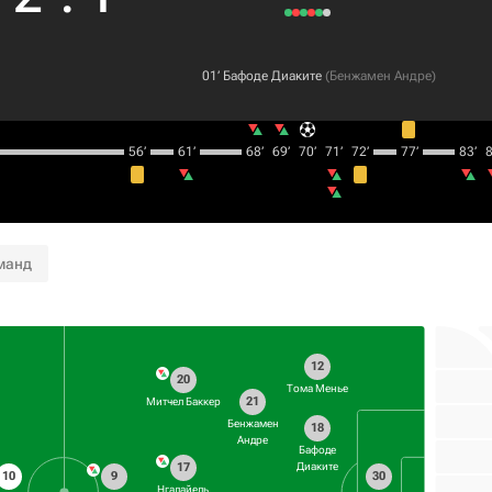
01‎’‎
Бафоде Диаките
(
Бенжамен Андре
)
56‎’‎
61‎’‎
68‎’‎
69‎’‎
70‎’‎
71‎’‎
72‎’‎
77‎’‎
83‎’‎
8
манд
12
20
Тома Менье
21
Митчел Баккер
Бенжамен
18
Андре
Бафоде
17
Диаките
10
9
30
Нгалайель