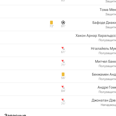
83‎’‎
Защит
Тома Мен
Защит
Бафоде Диаки
72‎’‎
01‎’‎
Защит
Хакон Арнар Харальдс
Полузащит
Нгалайель Му
61‎’‎
Полузащит
Митчел Бак
71‎’‎
Полузащит
Бенжамен Анд
56‎’‎
Полузащит
Андре Гом
84‎’‎
Полузащит
Джонатан Дэв
71‎’‎
Нападающ
Запасные