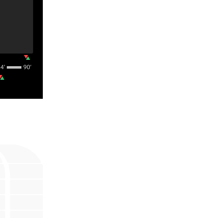
4‎’‎
90‎’‎