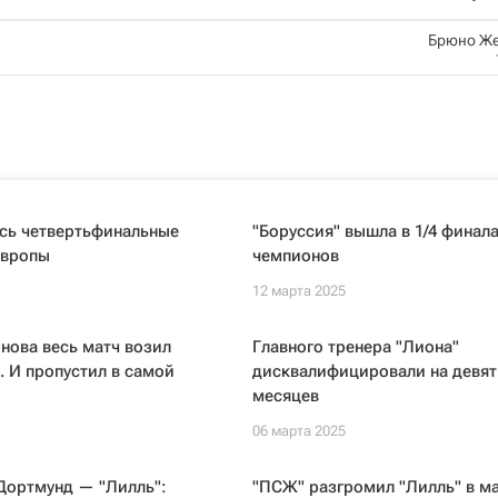
Брюно Же
сь четвертьфинальные
"Боруссия" вышла в 1/4 финал
Европы
чемпионов
12 марта 2025
нова весь матч возил
Главного тренера "Лиона"
. И пропустил в самой
дисквалифицировали на девят
месяцев
06 марта 2025
Дортмунд — "Лилль":
"ПСЖ" разгромил "Лилль" в м