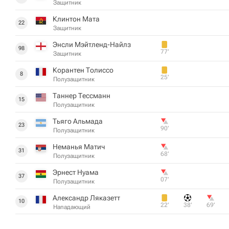
Защитник
Клинтон Мата
22
Защитник
Энсли Мэйтленд-Найлз
98
77‎’‎
Защитник
Корантен Толиссо
8
25‎’‎
Полузащитник
Таннер Тессманн
15
Полузащитник
Тьяго Альмада
23
90‎’‎
Полузащитник
Неманья Матич
31
68‎’‎
Полузащитник
Эрнест Нуама
37
07‎’‎
Полузащитник
Александр Ляказетт
10
22‎’‎
38‎’‎
69‎’‎
Нападающий