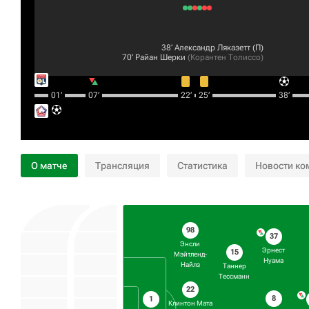
38‎’‎
Александр Ляказетт
(П)
70‎’‎
Райан Шерки
(
Корантен Толиссо
)
01‎’‎
07‎’‎
22‎’‎
25‎’‎
38‎’‎
О матче
Трансляция
Статистика
Новости ко
98
37
Энсли
Эрнест
15
Мэйтленд-
Нуама
Найлз
Таннер
Тессманн
22
8
1
Клинтон Мата