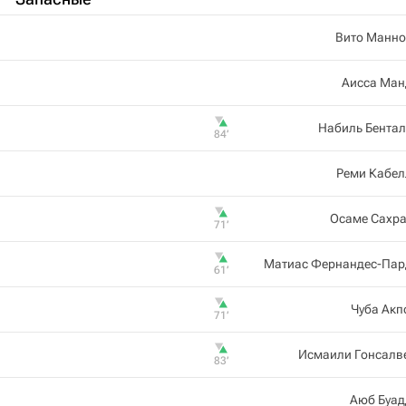
Вито Манно
Аисса Ман
Набиль Бента
84‎’‎
Реми Кабел
Осаме Сахра
71‎’‎
Матиас Фернандес-Пар
61‎’‎
Чуба Акп
71‎’‎
Исмаили Гонсалв
83‎’‎
Аюб Буад