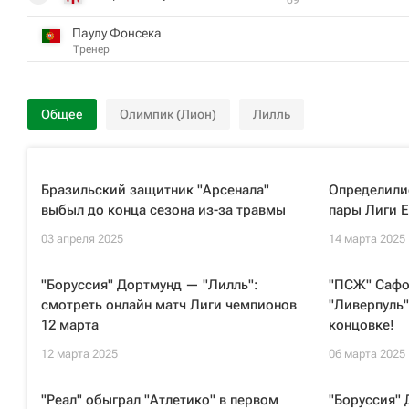
Паулу Фонсека
Тренер
Общее
Олимпик (Лион)
Лилль
Бразильский защитник "Арсенала"
Определили
выбыл до конца сезона из-за травмы
пары Лиги 
03 апреля 2025
14 марта 2025
"Боруссия" Дортмунд — "Лилль":
"ПСЖ" Сафо
смотреть онлайн матч Лиги чемпионов
"Ливерпуль"
12 марта
концовке!
12 марта 2025
06 марта 2025
"Реал" обыграл "Атлетико" в первом
"Боруссия" 