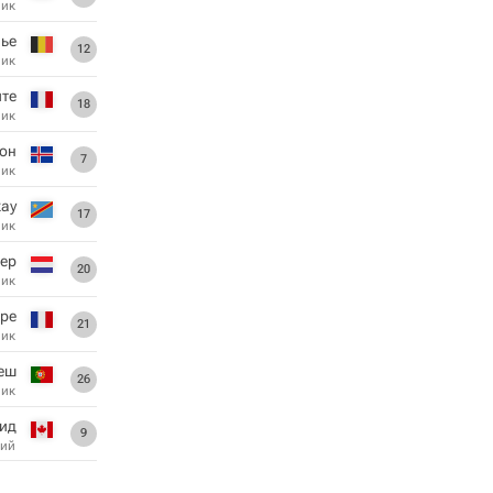
ник
ье
12
ник
те
18
ник
сон
7
ник
кау
17
ник
кер
20
ник
ре
21
ник
еш
26
ник
ид
9
ий