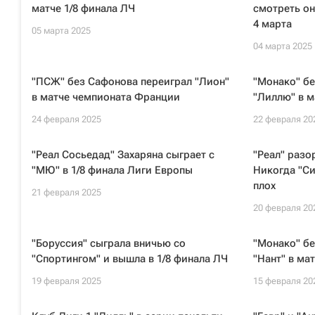
матче 1/8 финала ЛЧ
смотреть он
4 марта
05 марта 2025
04 марта 2025
"ПСЖ" без Сафонова переиграл "Лион"
"Монако" бе
в матче чемпионата Франции
"Лиллю" в 
24 февраля 2025
22 февраля 20
"Реал Сосьедад" Захаряна сыграет с
"Реал" разо
"МЮ" в 1/8 финала Лиги Европы
Никогда "Си
плох
21 февраля 2025
20 февраля 20
"Боруссия" сыграла вничью со
"Монако" бе
"Спортингом" и вышла в 1/8 финала ЛЧ
"Нант" в ма
19 февраля 2025
15 февраля 20