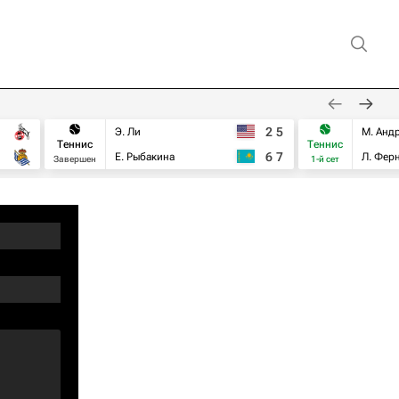
2
5
Э. Ли
М. Анд
Теннис
Теннис
6
7
Е. Рыбакина
Л. Фер
Завершен
1-й сет