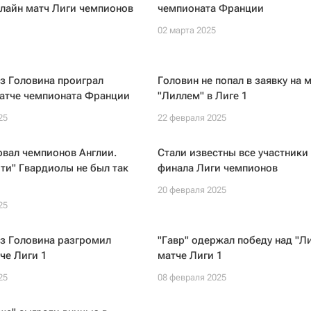
лайн матч Лиги чемпионов
чемпионата Франции
02 марта 2025
з Головина проиграл
Головин не попал в заявку на м
матче чемпионата Франции
"Лиллем" в Лиге 1
25
22 февраля 2025
рвал чемпионов Англии.
Стали известны все участники 
ти" Гвардиолы не был так
финала Лиги чемпионов
20 февраля 2025
25
з Головина разгромил
"Гавр" одержал победу над "Л
тче Лиги 1
матче Лиги 1
25
08 февраля 2025