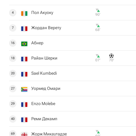
Пол Акуоку
4
90‎’‎
Жордан Верету
7
68‎’‎
Абнер
16
Райан Шерки
18
07‎’‎
70‎’‎
Sael Kumbedi
20
Уормед Омари
27
Enzo Molebe
29
Реми Декамп
40
Жорж Микаутадзе
69
69‎’‎