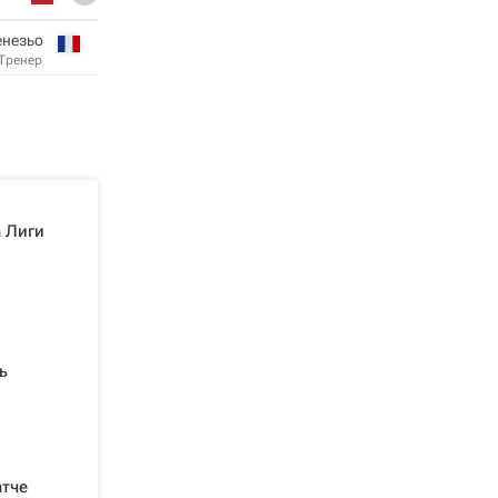
незьо
Тренер
а Лиги
ь
атче