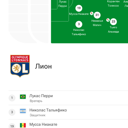
Корантен
Лукас
Ал
Толиссо
Перри
Ля
19
Мусса Ниакате
31
Неманья
23
3
Матич
Тьяго
Николас
Альмада
Тальяфико
Лион
Лукас Перри
1
Вратарь
Николас Тальяфико
3
Защитник
Мусса Ниакате
19