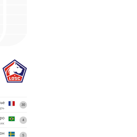
ье
30
арь
ро
4
ник
сон
5