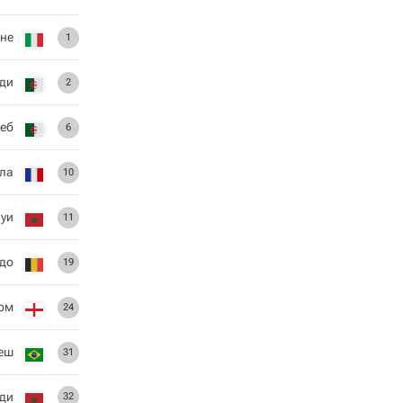
не
1
ди
2
леб
6
ла
10
уи
11
до
19
ом
24
еш
31
ди
32