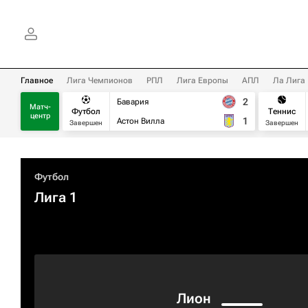
Главное
Лига Чемпионов
РПЛ
Лига Европы
АПЛ
Ла Лига
2
Бавария
Матч-
Футбол
Теннис
центр
1
Астон Вилла
Завершен
Завершен
Футбол
Лига 1
Лион