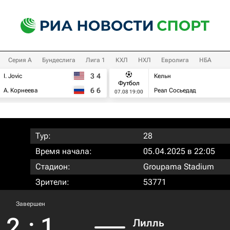
Серия А
Бундеслига
Лига 1
КХЛ
НХЛ
Евролига
НБА
3
4
I. Jovic
Кельн
Футбол
6
6
А. Корнеева
Реал Сосьедад
07.08 19:00
Тур:
28
Время начала:
05.04.2025 в 22:05
Стадион:
Groupama Stadium
Зрители:
53771
Завершен
2
:
1
Лилль