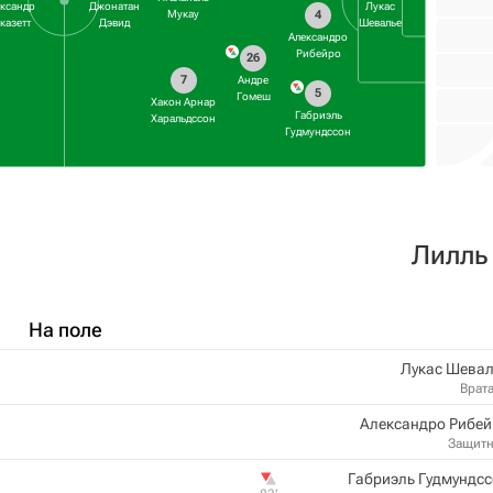
ександр
Джонатан
Лукас
4
Мукау
казетт
Дэвид
Шевалье
Александро
Рибейро
26
7
Андре
5
Гомеш
Хакон Арнар
Габриэль
Харальдссон
Гудмундссон
Лилль
На поле
Лукас Шевал
Врат
Александро Рибей
Защит
Габриэль Гудмундс