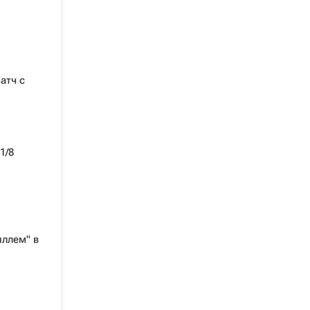
атч с
1/8
иллем" в