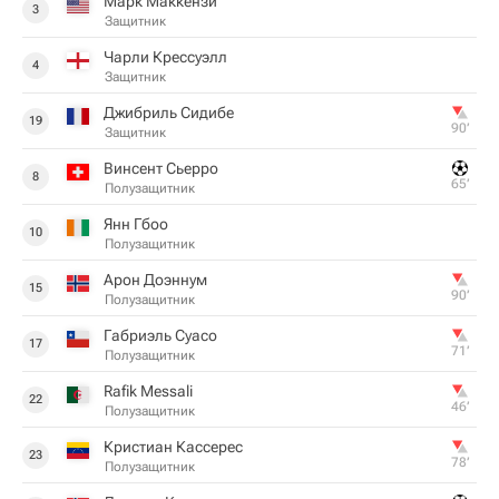
Марк Маккензи
3
Защитник
Чарли Крессуэлл
4
Защитник
Джибриль Сидибе
19
90‎’‎
Защитник
Винсент Сьерро
8
65‎’‎
Полузащитник
Янн Гбоо
10
Полузащитник
Арон Доэннум
15
90‎’‎
Полузащитник
Габриэль Суасо
17
71‎’‎
Полузащитник
Rafik Messali
22
46‎’‎
Полузащитник
Кристиан Кассерес
23
78‎’‎
Полузащитник