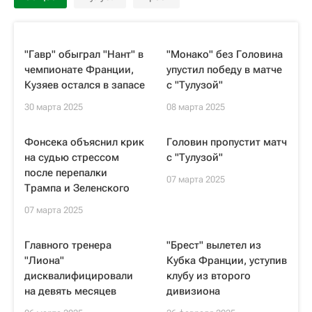
"Гавр" обыграл "Нант" в
"Монако" без Головина
чемпионате Франции,
упустил победу в матче
Кузяев остался в запасе
с "Тулузой"
30 марта 2025
08 марта 2025
Фонсека объяснил крик
Головин пропустит матч
на судью стрессом
с "Тулузой"
после перепалки
07 марта 2025
Трампа и Зеленского
07 марта 2025
Главного тренера
"Брест" вылетел из
"Лиона"
Кубка Франции, уступив
дисквалифицировали
клубу из второго
на девять месяцев
дивизиона