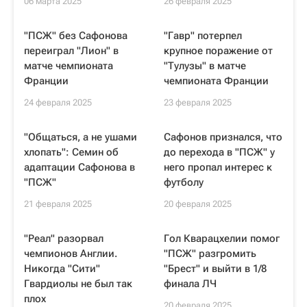
06 марта 2025
26 февраля 2025
"ПСЖ" без Сафонова
"Гавр" потерпел
переиграл "Лион" в
крупное поражение от
матче чемпионата
"Тулузы" в матче
Франции
чемпионата Франции
24 февраля 2025
23 февраля 2025
"Общаться, а не ушами
Сафонов признался, что
хлопать": Семин об
до перехода в "ПСЖ" у
адаптации Сафонова в
него пропал интерес к
"ПСЖ"
футболу
21 февраля 2025
20 февраля 2025
"Реал" разорвал
Гол Кварацхелии помог
чемпионов Англии.
"ПСЖ" разгромить
Никогда "Сити"
"Брест" и выйти в 1/8
Гвардиолы не был так
финала ЛЧ
плох
20 февраля 2025