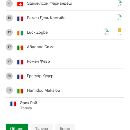
Эдимилсон Фернандеш
6
74‎’‎
Ромен Дель Кастийо
10
64‎’‎
Luck Zogbe
12
46‎’‎
87‎’‎
Абдалла Сима
17
Ромен Февр
21
Грегуар Кудер
30
Hamidou Makalou
33
Эрик Рой
Тренер
Общее
Тулуза
Брест