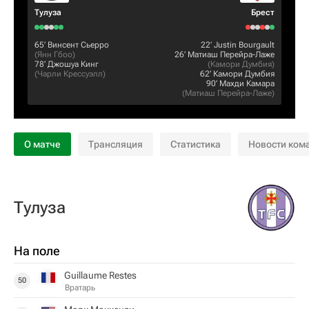
Тулуза
Брест
65‎’‎
Винсент Сьерро
22‎’‎
Justin Bourgault
(
Янн Гбоо
)
26‎’‎
Матиаш Перейра-Лаже
78‎’‎
Джошуа Кинг
(
Камори Думбия
)
(
Чарли Крессуэлл
)
62‎’‎
Камори Думбия
90‎’‎
Махди Камара
(
Матиаш Перейра-Лаже
)
О матче
Трансляция
Статистика
Новости ком
Тулуза
На поле
Guillaume Restes
50
Вратарь