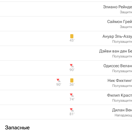
Элиано Рейнде
Защит
Саймон Грей
Защит
Ануар Эль-Азз
45‎’‎
Полузащит
Дэйви ван ден Б
Полузащит
Одиссес Вела
90‎’‎
Полузащит
Ник Фихтинг
90‎’‎
36‎’‎
Полузащит
Филип Краст
74‎’‎
Полузащит
Дилан Ве
81‎’‎
Нападающ
Запасные