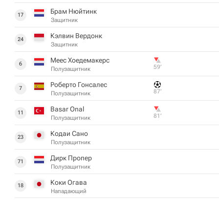
Брам Нюйтинк
17
Защитник
Кэлвин Вердонк
24
Защитник
Меес Хоедемакерс
6
59‎’‎
Полузащитник
Роберто Гонсалес
7
87‎’‎
Полузащитник
Basar Onal
11
81‎’‎
Полузащитник
Кодаи Сано
23
Полузащитник
Дирк Пропер
71
Полузащитник
Коки Огава
18
Нападающий