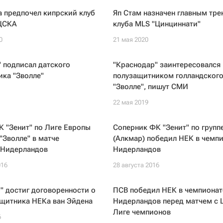
а предпочел кипрский клуб
Яп Стам назначен главным тр
 ЦСКА
клуба MLS "Цинциннати"
0
21 мая 2020
 подписал датского
"Краснодар" заинтересовался
ка "Зволле"
полузащитником голландског
"Зволле", пишут СМИ
22 мая 2019
 "Зенит" по Лиге Европы
Соперник ФК "Зенит" по групп
"Зволле" в матче
(Алкмар) победил НЕК в чемп
 Нидерландов
Нидерландов
016
28 августа 2016
 достиг договоренности о
ПСВ победил НЕК в чемпионат
ащитника НЕКа ван Эйдена
Нидерландов перед матчем с 
Лиге чемпионов
6