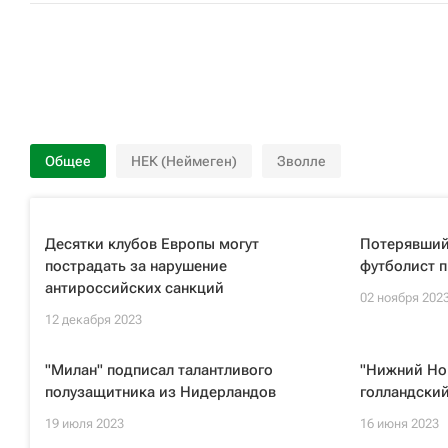
Общее
НЕК (Неймеген)
Зволле
Десятки клубов Европы могут
Потерявший
пострадать за нарушение
футболист п
антироссийских санкций
02 ноября 202
12 декабря 2023
"Милан" подписал талантливого
"Нижний Но
полузащитника из Нидерландов
голландски
19 июля 2023
16 июня 2023