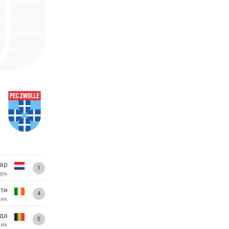
ар
1
арь
ти
4
ник
нда
5
ник