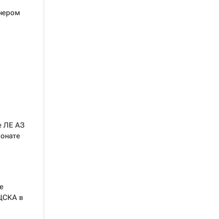
енером
о
е ЛЕ АЗ
ионате
е
ЦСКА в