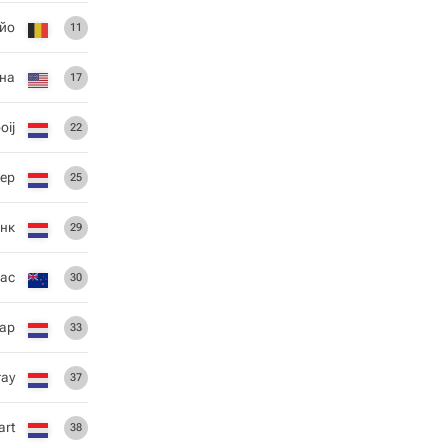
йо
11
на
17
oij
22
мер
25
инк
29
ас
30
Хар
33
тау
37
art
38