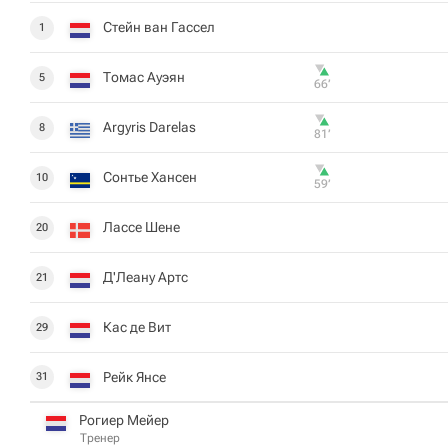
Стейн ван Гассел
1
Томас Ауэян
5
66‎’‎
Argyris Darelas
8
81‎’‎
Сонтье Хансен
10
59‎’‎
Лассе Шене
20
Д'Леану Артс
21
Кас де Вит
29
Рейк Янсе
31
Рогиер Мейер
Тренер