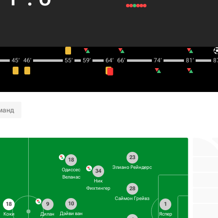
45‎’‎
46‎’‎
55‎’‎
59‎’‎
64‎’‎
66‎’‎
74‎’‎
81‎’‎
87
манд
23
18
Элиано Рейндерс
Одиссес
34
Веланас
Ник
28
Фихтингер
Саймон Грейвз
10
18
9
1
Дэйви ван
Коки
Дилан
Яспер