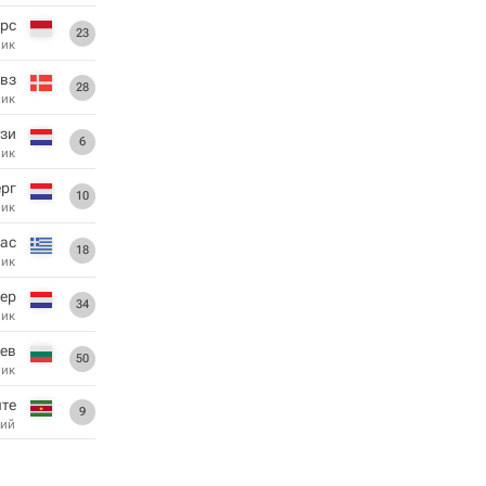
рс
23
ник
вз
28
ник
узи
6
ник
ерг
10
ник
нас
18
ник
ер
34
ник
ев
50
ник
нте
9
ий