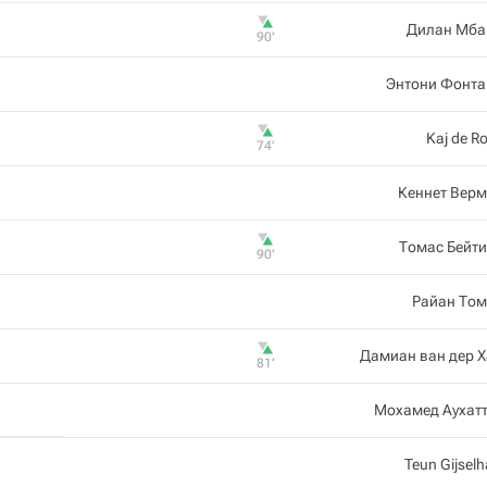
Дилан Мба
90‎’‎
Энтони Фонта
Kaj de Ro
74‎’‎
Кеннет Вер
Томас Бейт
90‎’‎
Райан Том
Дамиан ван дер 
81‎’‎
Мохамед Аухат
Teun Gijselh