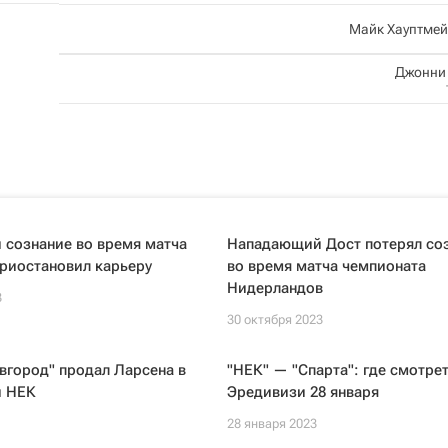
Майк Хауптмей
Джонни
 сознание во время матча
Нападающий Дост потерял со
риостановил карьеру
во время матча чемпионата
Нидерландов
3
30 октября 2023
вгород" продал Ларсена в
"НЕК" — "Спарта": где смотре
й НЕК
Эредивизи 28 января
28 января 2023