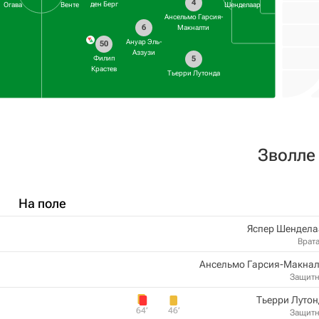
4
ден Берг
Огава
Венте
Шенделаар
Ансельмо Гарсия-
6
Макналти
Ануар Эль-
50
Аззузи
5
Филип
Крастев
Тьерри Лутонда
Зволле
На поле
Яспер Шендела
Врат
Ансельмо Гарсия-Макнал
Защит
Тьерри Луто
64‎’‎
46‎’‎
Защит