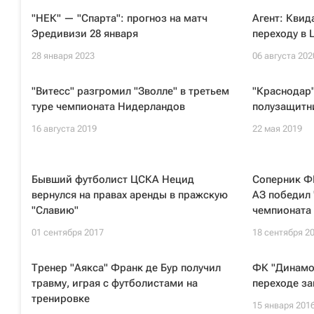
"НЕК" — "Спарта": прогноз на матч
Агент: Квид
Эредивизи 28 января
переходу в
28 января 2023
06 августа 202
"Витесс" разгромил "Зволле" в третьем
"Краснодар"
туре чемпионата Нидерландов
полузащитни
16 августа 2019
22 мая 2019
Бывший футболист ЦСКА Нецид
Соперник ФК
вернулся на правах аренды в пражскую
АЗ победил 
"Славию"
чемпионата
01 сентября 2017
18 сентября 2
Тренер "Аякса" Франк де Бур получил
ФК "Динамо"
травму, играя с футболистами на
переходе з
тренировке
15 января 201