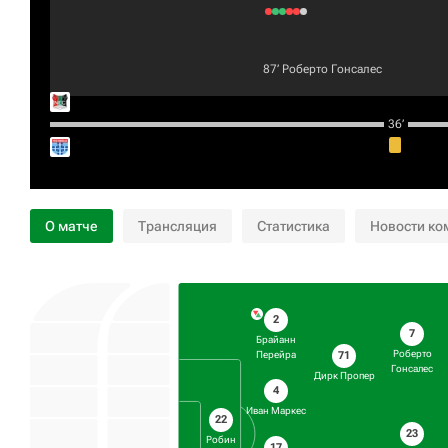
87‎’‎
Роберто Гонсалес
36‎’‎
О матче
Трансляция
Статистика
Новости ко
2
7
Брайанн
Роберто
71
Перейра
Гонсалес
Дирк Пропер
4
Иван Маркес
22
23
Робин
17