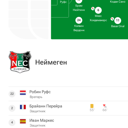
Кодаи Сано
Руфс
Брам
6
Нюйтинк
Меес
24
Хоедемакерс
11
Кэлвин
Basar Onal
Вердонк
Неймеген
Робин Руфс
22
Вратарь
Брайанн Перейра
2
55‎’‎
66‎’‎
Защитник
Иван Маркес
4
Защитник