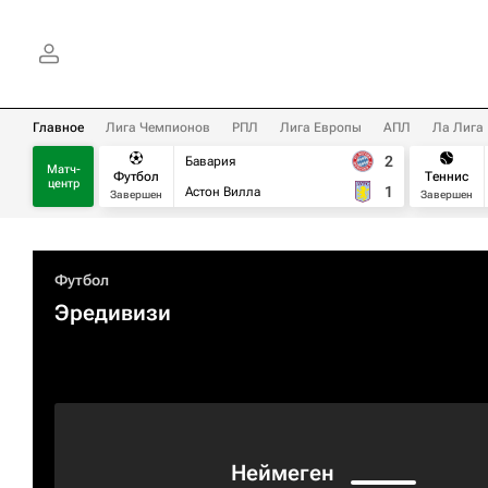
Главное
Лига Чемпионов
РПЛ
Лига Европы
АПЛ
Ла Лига
2
Бавария
Матч-
Футбол
Теннис
центр
1
Астон Вилла
Завершен
Завершен
Футбол
Эредивизи
Неймеген