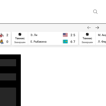
2
2
5
Э. Ли
М. Ан
Теннис
Теннис
0
6
7
Е. Рыбакина
Л. Фе
Завершен
Завершен