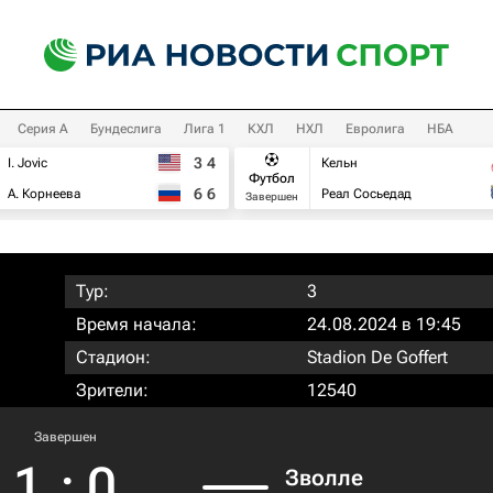
Серия А
Бундеслига
Лига 1
КХЛ
НХЛ
Евролига
НБА
3
4
I. Jovic
Кельн
Футбол
6
6
А. Корнеева
Реал Сосьедад
Завершен
Тур:
3
Время начала:
24.08.2024 в 19:45
Стадион:
Stadion De Goffert
Зрители:
12540
Завершен
1
:
0
Зволле