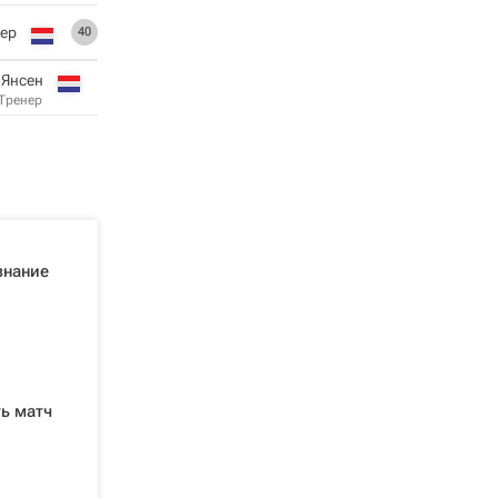
ер
40
 Янсен
Тренер
знание
ть матч