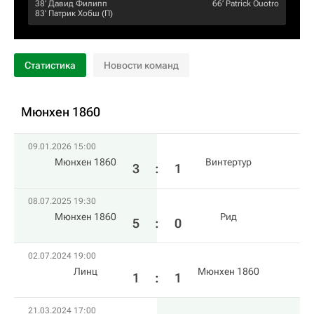
38‎’‎
Давид Филипп
66‎’‎
Patrick Ouotro
83‎’‎
Патрик Хобш
(П)
Статистика
Новости команд
Мюнхен 1860
09.01.2026 15:00
Мюнхен 1860
Винтертур
3
:
1
08.07.2025 19:30
Мюнхен 1860
Рид
5
:
0
02.07.2024 19:00
Линц
Мюнхен 1860
1
:
1
21.03.2024 17:00