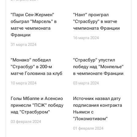
"Пари Сен-Жермен"
"Нант" проиграл
обыграл "Марсель" в
"Страсбуру" в матче
матче чемпионата
чемпионата Франции
Франции
16 марта 2024
31 марта 2024
"Монако" победил
"Страсбур" упустил
"Страсбур" в 200-м
победу над "Монпелье"
матче Головина за клуб
в чемпионате Франции
10 марта 2024
03 марта 2024
Голы Мбаппе и Асенсио
Источник назвал дату
принесли "ПСЖ" победу
подписания контракта
над "Страсбуром"
Ньямси с
"Локомотивом"
03 февраля 2024
01 февраля 2024