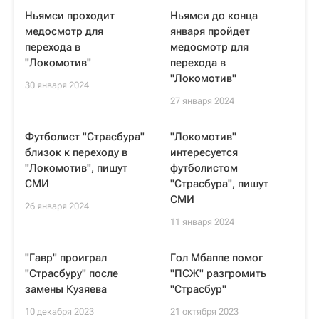
Ньямси проходит
Ньямси до конца
медосмотр для
января пройдет
перехода в
медосмотр для
"Локомотив"
перехода в
"Локомотив"
30 января 2024
27 января 2024
Футболист "Страсбура"
"Локомотив"
близок к переходу в
интересуется
"Локомотив", пишут
футболистом
СМИ
"Страсбура", пишут
СМИ
26 января 2024
11 января 2024
"Гавр" проиграл
Гол Мбаппе помог
"Страсбуру" после
"ПСЖ" разгромить
замены Кузяева
"Страсбур"
10 декабря 2023
21 октября 2023