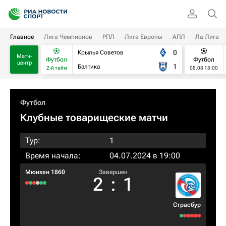
Главное
Лига Чемпионов
РПЛ
Лига Европы
АПЛ
Ла Лига
0
Крылья Советов
Матч-
Футбол
Футбол
центр
1
Балтика
2-й тайм
08.08 18:00
Футбол
Клубные товарищеские матчи
Тур:
1
Время начала:
04.07.2024 в 19:00
Мюнхен 1860
Завершен
2
:
1
Страсбур