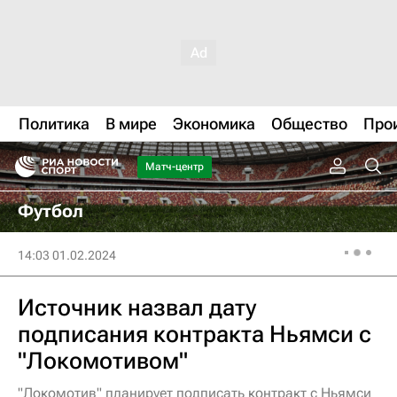
Политика
В мире
Экономика
Общество
Про
Матч-центр
Футбол
14:03 01.02.2024
Источник назвал дату
подписания контракта Ньямси с
"Локомотивом"
"Локомотив" планирует подписать контракт с Ньямси