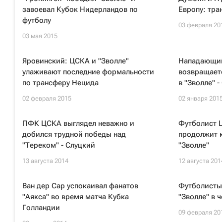
завоевал Кубок Нидерландов по
Европу: тра
футболу
03 февраля 20
03 мая 2015
Яровинский: ЦСКА и "Зволле"
Нападающи
улаживают последние формальности
возвращает
по трансферу Нецида
в "Зволле" 
02 февраля 2015
02 января 201
ПФК ЦСКА выглядел неважно и
Футболист 
добился трудной победы над
продолжит к
"Тереком" - Слуцкий
"Зволле"
13 августа 2014
12 августа 201
Ван дер Сар успокаивал фанатов
Футболисты 
"Аякса" во время матча Кубка
"Зволле" в 
Голландии
09 февраля 20