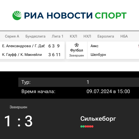
Серия А
Бундеслига
Лига 1
КХЛ
НХЛ
Евролига
НБА
6
3
9
Е. Александрова
Г. Дабровски
Аякс
Футбол
3
6
11
К. Гауфф
К. Макнейли
Шелбурн
Завершен
Тур:
1
Время начала:
09.07.2024 в 15:00
Завершен
1
:
3
Силькеборг