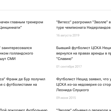
начен главным тренером
"Витесс" разгромил "Зволле" в
Цинциннати"
туре чемпионата Нидерландов
16 августа 2019
 заинтересовался
Бывший футболист ЦСКА Нец
иком голландского
вернулся на правах аренды в 
ишут СМИ
"Славию"
01 сентября 2017
са" Франк де Бур получил
Футболист Нецид заявил, что 
ая с футболистами на
ЦСКА из-за недоверия со сто
Леонида Слуцкого
09 июня 2015
'Дой покоряют футбольную
"Зволле" объявил о переходе 