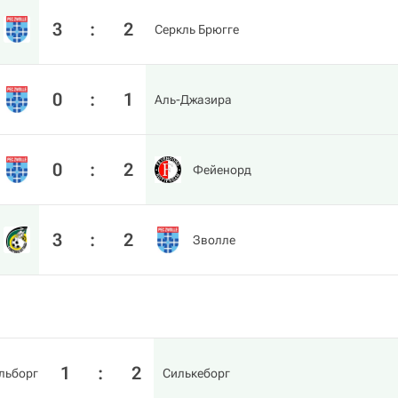
3
:
2
Серкль Брюгге
0
:
1
Аль-Джазира
0
:
2
Фейенорд
3
:
2
Зволле
1
:
2
льборг
Силькеборг