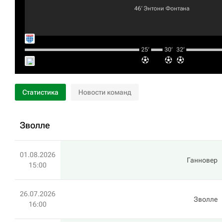
46‎’‎
Энтони Фонтана
25‎’‎
30‎’‎
32‎’‎
Статистика
Новости команд
Зволле
01.08.2026
Ганновер
15:00
26.07.2026
Зволле
16:00