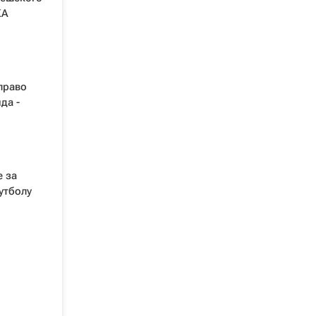
КА
право
да -
е за
утболу