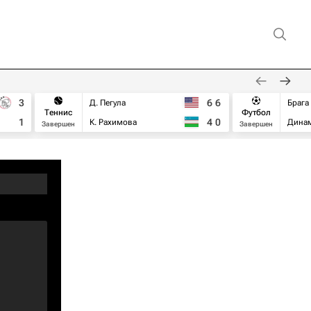
3
6
6
Д. Пегула
Брага
Теннис
Футбол
1
4
0
К. Рахимова
Дина
Завершен
Завершен