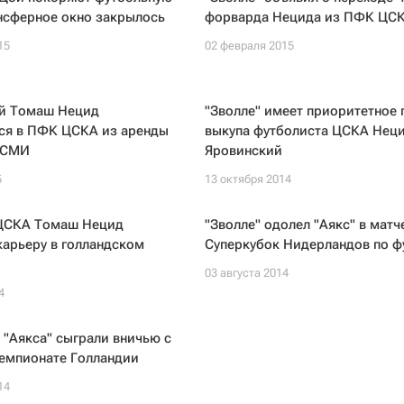
нсферное окно закрылось
форварда Нецида из ПФК ЦС
15
02 февраля 2015
й Томаш Нецид
"Зволле" имеет приоритетное 
ся в ПФК ЦСКА из аренды
выкупа футболиста ЦСКА Неци
- СМИ
Яровинский
5
13 октября 2014
ЦСКА Томаш Нецид
"Зволле" одолел "Аякс" в матч
арьеру в голландском
Суперкубок Нидерландов по ф
03 августа 2014
4
"Аякса" сыграли вничью с
чемпионате Голландии
14