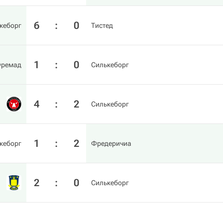
6
:
0
кеборг
Тистед
1
:
0
Фремад
Силькеборг
4
:
2
Силькеборг
1
:
2
кеборг
Фредеричиа
2
:
0
Силькеборг