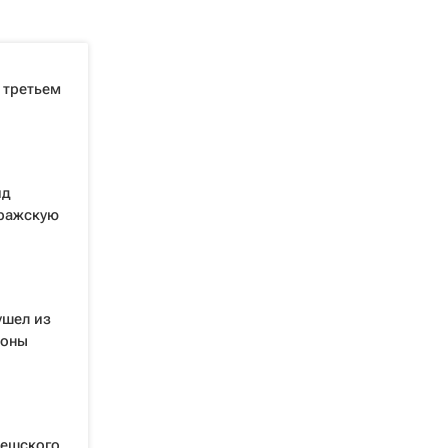
 третьем
ид
пражскую
ушел из
роны
чешского