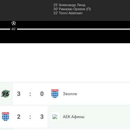
25‎’‎
Александр Линд
30‎’‎
Рамазан Оразов
(П)
32‎’‎
Tonni Adamsen
46‎’‎
3
:
0
Зволле
2
:
3
АЕК Афины