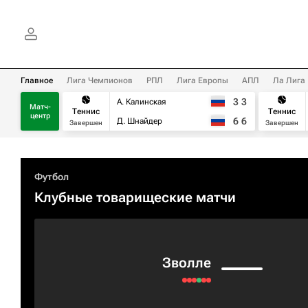
Главное
Лига Чемпионов
РПЛ
Лига Европы
АПЛ
Ла Лига
3
3
А. Калинская
Матч-
Теннис
Теннис
центр
6
6
Д. Шнайдер
Завершен
Завершен
Футбол
Клубные товарищеские матчи
Зволле