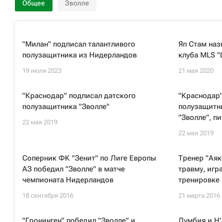
Общее
Зволле
"Милан" подписал талантливого
Яп Стам наз
полузащитника из Нидерландов
клуба MLS "
19 июля 2023
21 мая 2020
"Краснодар" подписал датского
"Краснодар"
полузащитника "Зволле"
полузащитн
"Зволле", п
22 мая 2019
22 мая 2019
Соперник ФК "Зенит" по Лиге Европы
Тренер "Аяк
АЗ победил "Зволле" в матче
травму, игр
чемпионата Нидерландов
тренировке
18 сентября 2016
21 марта 2016
"Гронинген" победил "Зволле" и
Думбия и Н