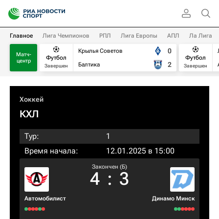
Главное
Лига Чемпионов
РПЛ
Лига Европы
АПЛ
Ла Лига
0
Крылья Советов
Матч-
Футбол
Футбол
центр
2
Балтика
Завершен
Завершен
Хоккей
КХЛ
Тур:
1
Время начала:
12.01.2025 в 15:00
Закончен (Б)
4
:
3
Автомобилист
Динамо Минск