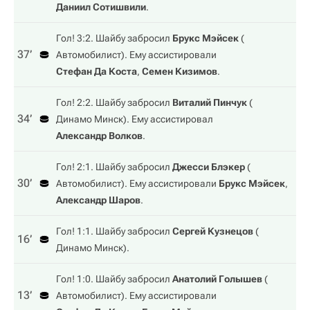
Даниил Сотишвили
.
Гол! 3:2. Шайбу забросил
Брукс Мэйсек
(
37‎’‎
Автомобилист
). Ему ассистировали
Стефан Да Коста
,
Семен Кизимов
.
Гол! 2:2. Шайбу забросил
Виталий Пинчук
(
34‎’‎
Динамо Минск
). Ему ассистировал
Александр Волков
.
Гол! 2:1. Шайбу забросил
Джесси Блэкер
(
30‎’‎
Автомобилист
). Ему ассистировали
Брукс Мэйсек
,
Александр Шаров
.
Гол! 1:1. Шайбу забросил
Сергей Кузнецов
(
16‎’‎
Динамо Минск
).
Гол! 1:0. Шайбу забросил
Анатолий Голышев
(
13‎’‎
Автомобилист
). Ему ассистировали