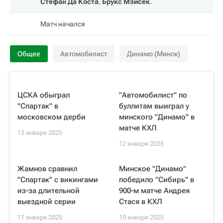
Стефан Да Коста
,
Брукс Мэйсек
.
Матч начался
Общее
Автомобилист
Динамо (Минск)
ЦСКА обыграл
"Автомобилист" по
"Спартак" в
буллитам выиграл у
московском дерби
минского "Динамо" в
матче КХЛ
13 января 2025
12 января 2025
Жамнов сравнил
Минское "Динамо"
"Спартак" с викингами
победило "Сибирь" в
из-за длительной
900-м матче Андрея
выездной серии
Стася в КХЛ
11 января 2025
10 января 2025