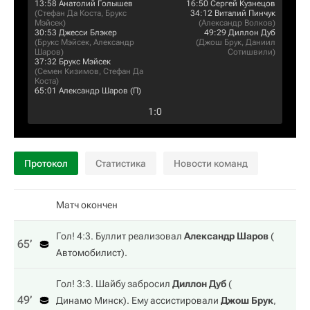
13:58
Анатолий Голышев
16:50
Сергей Кузнецов
(
Стефан Да Коста
,
Брукс
34:12
Виталий Пинчук
Мэйсек
)
(
Александр Волков
)
30:53
Джесси Блэкер
49:29
Диллон Дуб
(
Брукс Мэйсек
,
Александр
(
Джош Брук
,
Даниил
Шаров
)
Сотишвили
)
37:32
Брукс Мэйсек
(
Семен Кизимов
,
Стефан Да
Коста
)
65:01
Александр Шаров
(П)
1
:
0
Протокол
Статистика
Новости команд
Матч окончен
Гол! 4:3. Буллит реализовал
Александр Шаров
(
65‎’‎
Автомобилист
).
Гол! 3:3. Шайбу забросил
Диллон Дуб
(
49‎’‎
Динамо Минск
). Ему ассистировали
Джош Брук
,