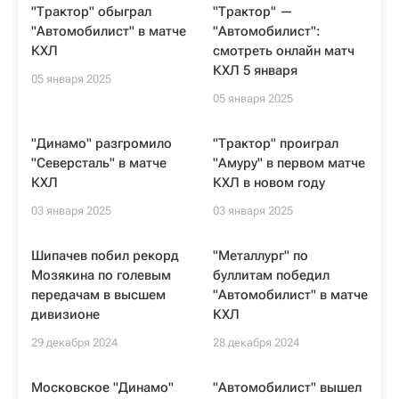
"Трактор" обыграл
"Трактор" —
"Автомобилист" в матче
"Автомобилист":
КХЛ
смотреть онлайн матч
КХЛ 5 января
05 января 2025
05 января 2025
"Динамо" разгромило
"Трактор" проиграл
"Северсталь" в матче
"Амуру" в первом матче
КХЛ
КХЛ в новом году
03 января 2025
03 января 2025
Шипачев побил рекорд
"Металлург" по
Мозякина по голевым
буллитам победил
передачам в высшем
"Автомобилист" в матче
дивизионе
КХЛ
29 декабря 2024
28 декабря 2024
Московское "Динамо"
"Автомобилист" вышел