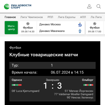
Главное
Лига Чемпионов
РПЛ
Лига Европы
АПЛ
Ла Лига
Динамо Москва
Матч-
Футбол
Футбол
центр
Динамо Махачкала
09.08 14:30
09.08 17:00
Футбол
Клубные товарищеские матчи
Тур:
1
Время начала:
06.07.2024 в 14:15
Оденсе
Завершен
Ольборг
1
:
3
08‎’‎
Luca Kjerrumgaard
51‎’‎
Матиас Йоргенсен
77‎’‎
Valdemar Moeller Damgaard
90‎’‎
Никлас Хелениус