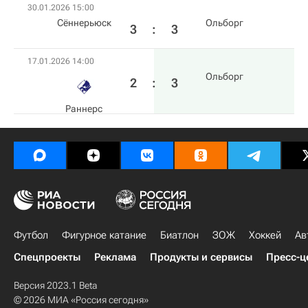
30.01.2026 15:00
Сённерьюск
Ольборг
3
:
3
17.01.2026 14:00
Ольборг
2
:
3
Раннерс
Футбол
Фигурное катание
Биатлон
ЗОЖ
Хоккей
Ав
Спецпроекты
Реклама
Продукты и сервисы
Пресс-ц
Версия 2023.1 Beta
© 2026 МИА «Россия сегодня»