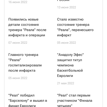
16 июня 2022
13 июня 2022
Появились новые
Стало известно
детали состояния
состояние тренера
тренера "Реала" после
"Реала", перенесшего
инфаркта и операции
инфаркт
07 июня 2022
05 июня 2022
Главного тренера
"Анадолу Эфес"
"Реала"
защитил титул
госпитализировали
чемпиона
после инфаркта
баскетбольной
Евролиги
05 июня 2022
21 мая 2022
"Реал" победил
"Реал" стал первым
"Барселону" и вышел в
участником "Финала
финал Евролиги
четырех"