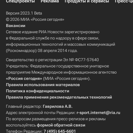
Спецпроекты
Реклама
Продукты и сервисы
Пресс-ц
Версия 2023.1 Beta
© 2026 МИА «Россия сегодня»
Вакансии
Сетевое издание РИА Новости зарегистрировано
в Федеральной службе по надзору в сфере связи,
информационных технологий и массовых коммуникаций
(Роскомнадзор) 08 апреля 2014 года.
Свидетельство о регистрации Эл № ФС77-57640
Учредитель: Федеральное государственное унитарное
предприятие Международное информационное агентство
«Россия сегодня»
(МИА «Россия сегодня»).
Правила использования материалов
Политика конфиденциальности
Правила применения рекомендательных технологий
Главный редактор:
Гаврилова А.В.
Адрес электронной почты Редакции:
r-sport.internet@ria.ru
По вопросам размещения пресс-релизов и рекламы
воспользуйтесь
формой обратной связи
Телефон Редакции:
7 (495) 645-6601