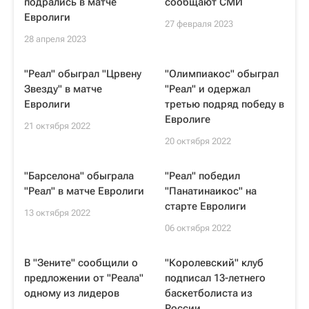
подрались в матче
сообщают СМИ
Евролиги
27 февраля 2023
28 апреля 2023
"Реал" обыграл "Црвену
"Олимпиакос" обыграл
Звезду" в матче
"Реал" и одержал
Евролиги
третью подряд победу в
Евролиге
21 октября 2022
20 октября 2022
"Барселона" обыграла
"Реал" победил
"Реал" в матче Евролиги
"Панатинаикос" на
старте Евролиги
13 октября 2022
06 октября 2022
В "Зените" сообщили о
"Королевский" клуб
предложении от "Реала"
подписал 13-летнего
одному из лидеров
баскетболиста из
России