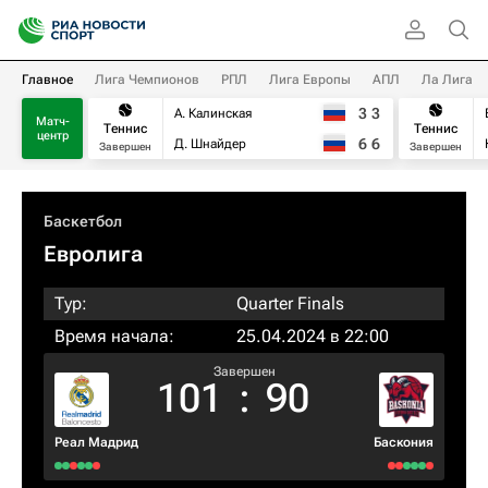
Главное
Лига Чемпионов
РПЛ
Лига Европы
АПЛ
Ла Лига
3
3
А. Калинская
Матч-
Теннис
Теннис
центр
6
6
Д. Шнайдер
Завершен
Завершен
Баскетбол
Евролига
Тур:
Quarter Finals
Время начала:
25.04.2024 в 22:00
Завершен
101
:
90
Реал Мадрид
Баскония