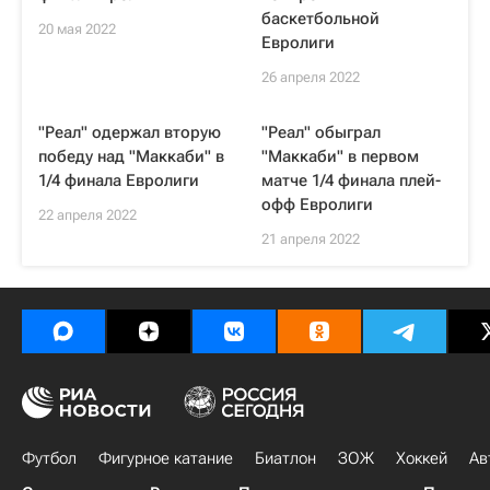
баскетбольной
20 мая 2022
Евролиги
26 апреля 2022
"Реал" одержал вторую
"Реал" обыграл
победу над "Маккаби" в
"Маккаби" в первом
1/4 финала Евролиги
матче 1/4 финала плей-
офф Евролиги
22 апреля 2022
21 апреля 2022
Футбол
Фигурное катание
Биатлон
ЗОЖ
Хоккей
Ав