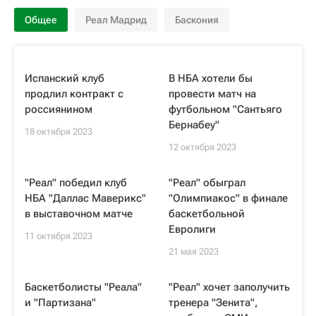
Общее
Реал Мадрид
Баскония
Испанский клуб
В НБА хотели бы
продлил контракт с
провести матч на
россиянином
футбольном "Сантьяго
Бернабеу"
18 октября 2023
12 октября 2023
"Реал" победил клуб
"Реал" обыграл
НБА "Даллас Маверикс"
"Олимпиакос" в финале
в выставочном матче
баскетбольной
Евролиги
11 октября 2023
21 мая 2023
Баскетболисты "Реала"
"Реал" хочет заполучить
и "Партизана"
тренера "Зенита",