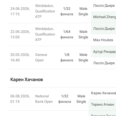
Ласло Дьере
Wimbledon,
24.06.2026,
1/32
Male
Qualification
17:15
финала
Single
ATP
Michael Zhen
Ласло Дьере
Wimbledon,
22.06.2026,
1/64
Male
Qualification
13:05
финала
Single
ATP
Max Houkes
Артур Риндер
20.05.2026,
Geneva
1/8
Male
16:40
Open
финала
Single
Ласло Дьере
Карен Хачанов
Карен Хачано
06.08.2026,
National
1/32
Male
01:15
Bank Open
финала
Single
Теренс Атман