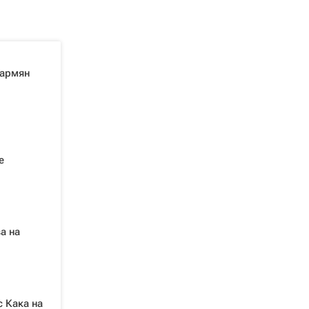
 армян
е
а на
с Кака на