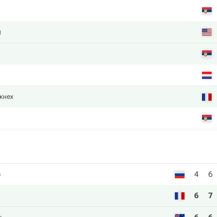
g
кнех
4
6
в
6
7