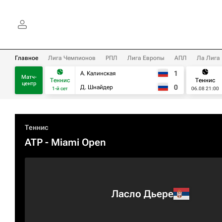
Главное
Лига Чемпионов
РПЛ
Лига Европы
АПЛ
Ла Лига
1
А. Калинская
Матч-
Теннис
Теннис
центр
0
Д. Шнайдер
1-й сет
06.08 21:00
Теннис
ATP
- Miami Open
Ласло Дьере