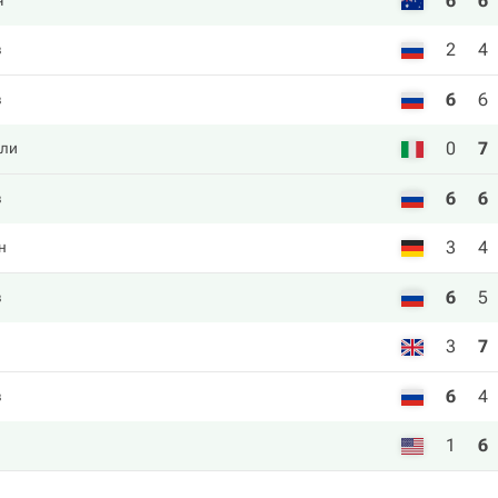
6
6
ч
2
4
в
6
6
в
0
7
ли
6
6
в
3
4
н
6
5
в
3
7
6
4
в
1
6