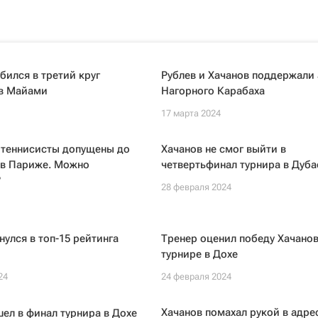
бился в третий круг
Рублев и Хачанов поддержали
 в Майами
Нагорного Карабаха
17 марта 2024
 теннисисты допущены до
Хачанов не смог выйти в
в Париже. Можно
четвертьфинал турнира в Дуба
?
28 февраля 2024
нулся в топ-15 рейтинга
Тренер оценил победу Хачанов
турнире в Дохе
24
24 февраля 2024
Хачанов помахал рукой в адре
ел в финал турнира в Дохе