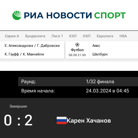
Серия А
Бундеслига
Лига 1
КХЛ
НХЛ
Евролига
НБА
Е. Александрова
Г. Дабровски
Аякс
Футбол
К. Гауфф
К. Макнейли
Шелбурн
06.08 21:00
Раунд:
1/32 финала
Время начала:
24.03.2024 в 04:45
Завершен
0
:
2
Карен Хачанов