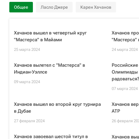
Общее
Ласло Джере
Карен Хачанов
Хачанов вышел в четвертый круг
Хачанов про
"Мастерса" в Майами
"Мастерса"
25 марта 2024
24 марта 2024
Хачанов вылетел с "Мастерса" в
Российские
Индиан-Уэллсе
Олимпиады 
радоваться
09 марта 2024
07 марта 2024
Хачанов вышел во второй круг турнира
Хачанов вер
в Дубае
ATP
27 февраля 2024
26 февраля 20
Хачанов завоевал шестой титул в
Хачанов выш