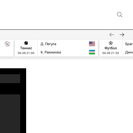
Д. Пегула
Браг
Теннис
Футбол
К. Рахимова
Дин
06.08 21:00
06.08 21:30