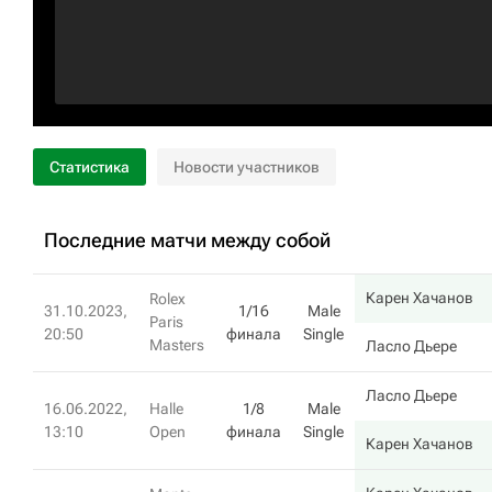
Статистика
Новости участников
Последние матчи между собой
Карен Хачанов
Rolex
31.10.2023,
1/16
Male
Paris
20:50
финала
Single
Masters
Ласло Дьере
Ласло Дьере
16.06.2022,
Halle
1/8
Male
13:10
Open
финала
Single
Карен Хачанов