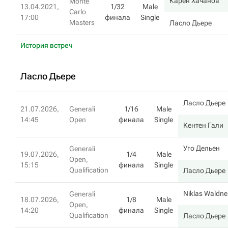
Карен Хачанов
Monte
13.04.2021,
1/32
Male
Carlo
17:00
финала
Single
Masters
Ласло Дьере
История встреч
Ласло Дьере
Ласло Дьере
21.07.2026,
Generali
1/16
Male
14:45
Open
финала
Single
Кентен Гали
Уго Дельен
Generali
19.07.2026,
1/4
Male
Open,
15:15
финала
Single
Qualification
Ласло Дьере
Niklas Waldne
Generali
18.07.2026,
1/8
Male
Open,
14:20
финала
Single
Qualification
Ласло Дьере