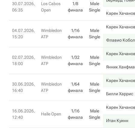
Бернард Томи
30.07.2026,
Los Cabos
1/8
Male
06:35
Open
финала
Single
Карен Хачано
Карен Хачано
04.07.2026,
Wimbledon
1/16
Male
15:20
ATP
финала
Single
Флавио Кобол
Карен Хачано
02.07.2026,
Wimbledon
1/32
Male
18:00
ATP
финала
Single
Янник Ханфма
Карен Хачано
30.06.2026,
Wimbledon
1/64
Male
16:40
ATP
финала
Single
Билли Харрис
Карен Хачано
16.06.2026,
1/16
Male
Halle Open
12:40
финала
Single
Итан Куинн