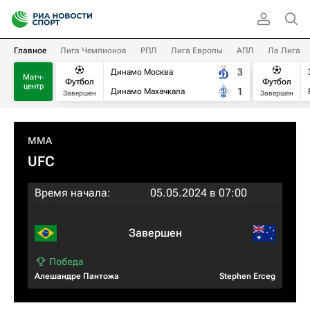
Главное
Лига Чемпионов
РПЛ
Лига Европы
АПЛ
Ла Лига
3
Динамо Москва
Матч-
Футбол
Футбол
центр
1
Динамо Махачкала
Завершен
Завершен
MMA
UFC
Время начала:
05.05.2024 в 07:00
Завершен
Алешандре Пантожа
Stephen Erceg