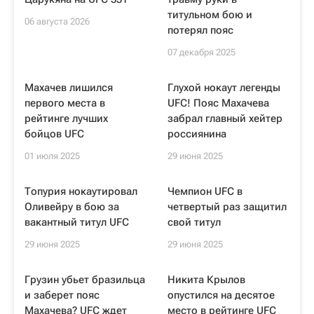
титульном бою и
06 августа 2026
потерял пояс
07 декабря 2025
Махачев лишился
Глухой нокаут легенды
первого места в
UFC! Пояс Махачева
рейтинге лучших
забрал главный хейтер
бойцов UFC
россиянина
01 июля 2025
29 июня 2025
Топурия нокаутировал
Чемпион UFC в
Оливейру в бою за
четвертый раз защитил
вакантный титул UFC
свой титул
29 июня 2025
29 июня 2025
Грузин убьет бразильца
Никита Крылов
и заберет пояс
опустился на десятое
Махачева? UFC ждет
место в рейтинге UFC