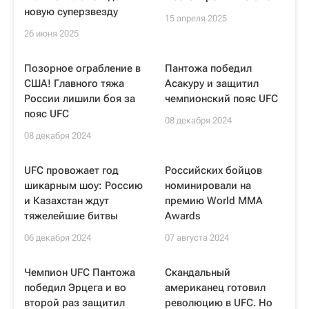
новую суперзвезду
15 апреля 2025
26 июня 2025
Позорное ограбление в
Пантожа победил
США! Главного тяжа
Асакуру и защитил
России лишили боя за
чемпионский пояс UFC
пояс UFC
08 декабря 2024
08 декабря 2024
UFC провожает год
Российских бойцов
шикарным шоу: Россию
номинировали на
и Казахстан ждут
премию World MMA
тяжелейшие битвы
Awards
06 декабря 2024
07 августа 2024
Чемпион UFC Пантожа
Скандальный
победил Эрцега и во
американец готовил
второй раз защитил
революцию в UFC. Но