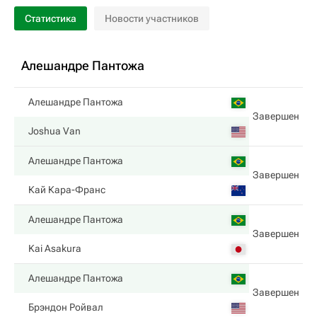
Статистика
Новости участников
Алешандре Пантожа
Алешандре Пантожа
Завершен
Joshua Van
Алешандре Пантожа
Завершен
Кай Кара-Франс
Алешандре Пантожа
Завершен
Kai Asakura
Алешандре Пантожа
Завершен
Брэндон Ройвал