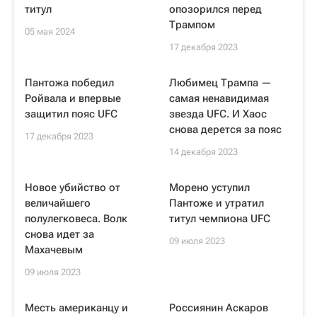
титул
опозорился перед
Трампом
05 мая 2024
17 декабря 2023
Пантожа победил
Любимец Трампа —
Ройвала и впервые
самая ненавидимая
защитил пояс UFC
звезда UFC. И Хаос
снова дерется за пояс
17 декабря 2023
14 декабря 2023
Новое убийство от
Морено уступил
величайшего
Пантоже и утратил
полулегковеса. Волк
титул чемпиона UFC
снова идет за
09 июля 2023
Махачевым
09 июля 2023
Месть американцу и
Россиянин Аскаров