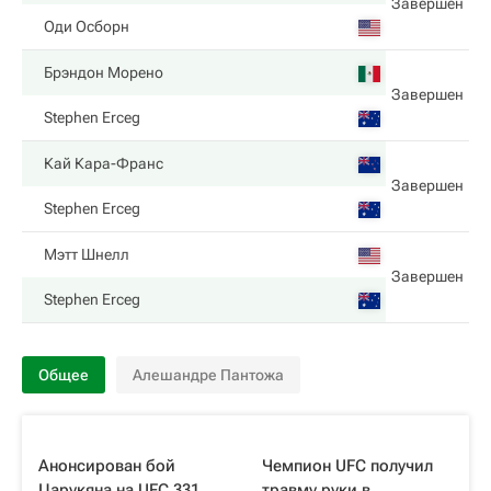
Завершен
Оди Осборн
Брэндон Морено
Завершен
Stephen Erceg
Кай Кара-Франс
Завершен
Stephen Erceg
Мэтт Шнелл
Завершен
Stephen Erceg
Общее
Алешандре Пантожа
Анонсирован бой
Чемпион UFC получил
Царукяна на UFC 331
травму руки в