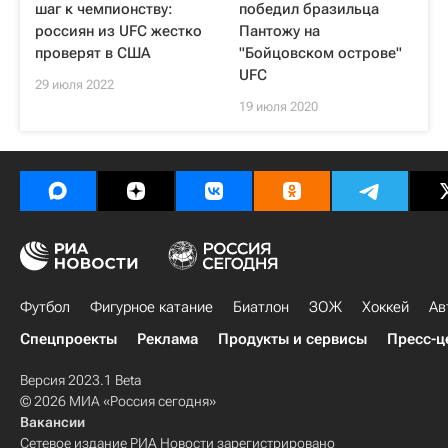
шаг к чемпионству:
победил бразильца
россиян из UFC жестко
Пантожу на
проверят в США
"Бойцовском острове"
UFC
29 июля 2022
19 июля 2020
Футбол
Фигурное катание
Биатлон
ЗОЖ
Хоккей
Ав
Спецпроекты
Реклама
Продукты и сервисы
Пресс-ц
Версия 2023.1 Beta
© 2026 МИА «Россия сегодня»
Вакансии
Сетевое издание РИА Новости зарегистрировано