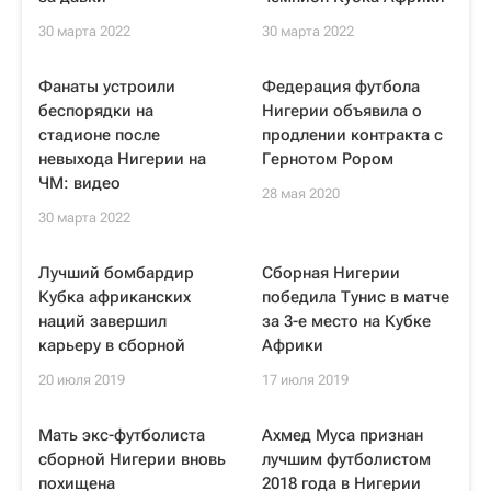
30 марта 2022
30 марта 2022
Фанаты устроили
Федерация футбола
беспорядки на
Нигерии объявила о
стадионе после
продлении контракта с
невыхода Нигерии на
Гернотом Рором
ЧМ: видео
28 мая 2020
30 марта 2022
Лучший бомбардир
Сборная Нигерии
Кубка африканских
победила Тунис в матче
наций завершил
за 3-е место на Кубке
карьеру в сборной
Африки
20 июля 2019
17 июля 2019
Мать экс-футболиста
Ахмед Муса признан
сборной Нигерии вновь
лучшим футболистом
похищена
2018 года в Нигерии