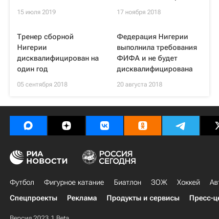
15 июля 2019
17 ноября 2018
Тренер сборной
Федерация Нигерии
Нигерии
выполнила требования
дисквалифицирован на
ФИФА и не будет
один год
дисквалифицирована
05 сентября 2018
20 августа 2018
Футбол
Фигурное катание
Биатлон
ЗОЖ
Хоккей
Ав
Спецпроекты
Реклама
Продукты и сервисы
Пресс-ц
Версия 2023.1 Beta