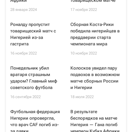
Африки
товарищеском матче
28 января 2024
17 ноября 2022
Роналду пропустит
Сборная Коста-Рики
товарищеский матч с
победила нигерийцев в
Нигерией из-за
преддверии старта
гастрита
чемпионата мира
16 ноября 2022
10 ноября 2022
Понедельник убил
Колосков увидел пару
вратаря страшным
подвохов в возможном
ударом? Главный миф
матче сборных России
советского футбола
и Нигерии
16 сентября 2022
18 июля 2022
Футбольная федерация
В результате
Нигерии опровергла,
беспорядков на матче
что врач CAF погиб из-
Нигерия — Гана погиб
за давки
чемпион Кубка Африки