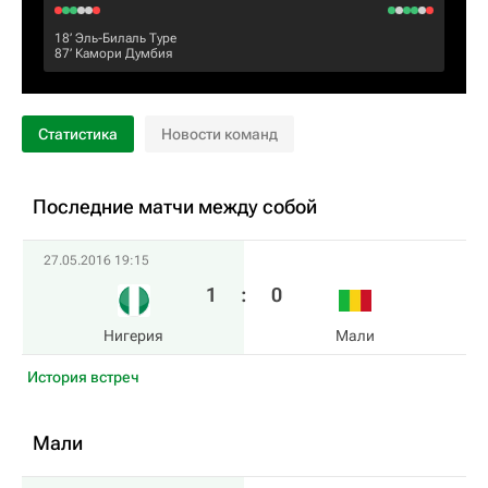
18‎’‎
Эль-Билаль Туре
87‎’‎
Камори Думбия
Статистика
Новости команд
Последние матчи между собой
27.05.2016 19:15
1
:
0
Нигерия
Мали
История встреч
Мали