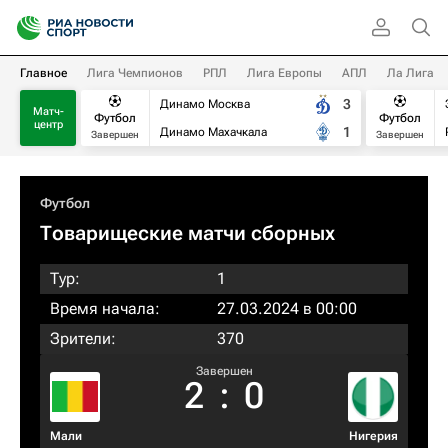
Главное
Лига Чемпионов
РПЛ
Лига Европы
АПЛ
Ла Лига
3
Динамо Москва
Матч-
Футбол
Футбол
центр
1
Динамо Махачкала
Завершен
Завершен
Футбол
Товарищеские матчи сборных
Тур:
1
Время начала:
27.03.2024 в 00:00
Зрители:
370
Завершен
2
:
0
Мали
Нигерия