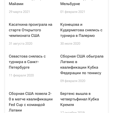
Майами
Мельбурне
29 марта 2021
01 февраля 2021
Касаткина проиграла на
Кузнецова и
старте Открытого
Кудерметова снялись с
чемпионата США
турнира в Палермо
31 августа 2020
30 июля 2020
Севастова снялась с
Сборная США обыграла
турнира в Санкт-
Латвию в
Петербурге
квалификации Кубка
Федерации по теннису
11 февраля 2020
09 февраля 2020
Сборная США повела 2-
Бертенс вышла в
0 в матче квалификации
четвертьфинал Кубка
Fed Cup с командой
Кремля
Латвии
17 октября 2019