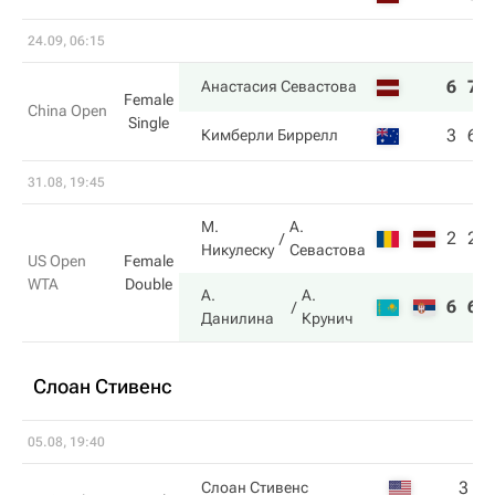
24.09, 06:15
6
7
Анастасия Севастова
Female
China Open
Single
3
6
Кимберли Биррелл
31.08, 19:45
М.
А.
2
2
Никулеску
Севастова
US Open
Female
WTA
Double
А.
А.
6
6
Данилина
Крунич
Слоан Стивенс
05.08, 19:40
3
1
Слоан Стивенс