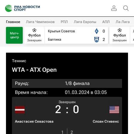
Главное
Лига Чемпионов
РПЛ
Лига Европы
АПЛ
Ла Лига
0
Крылья Советов
Матч-
Футбол
Футбол
центр
2
Балтика
Завершен
Завершен
Теннис
WTA
- ATX Open
Раунд:
1/8 финала
Время начала:
01.03.2024 в 03:05
Завершен
2
:
0
Анастасия Севастова
Слоан Стивенс
1
2