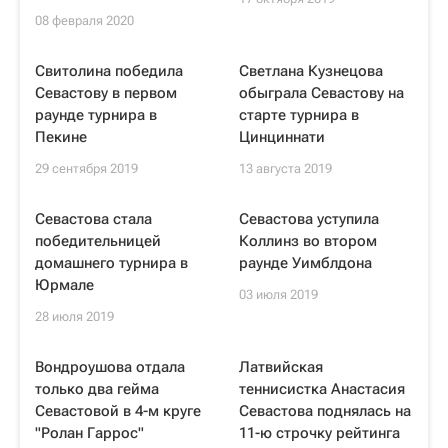
08 февраля 2020
Свитолина победила
Светлана Кузнецова
Севастову в первом
обыграла Севастову на
раунде турнира в
старте турнира в
Пекине
Цинциннати
29 сентября 2019
13 августа 2019
Севастова стала
Севастова уступила
победительницей
Коллинз во втором
домашнего турнира в
раунде Уимблдона
Юрмале
03 июля 2019
28 июля 2019
Вондроушова отдала
Латвийская
только два гейма
теннисистка Анастасия
Севастовой в 4-м круге
Севастова поднялась на
"Ролан Гаррос"
11-ю строчку рейтинга