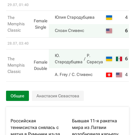
29.07, 01:40
4
7
Юлия Стародубцева
The
Female
Memphis
Single
Classic
6
5
Слоан Стивенс
28.07, 03:40
Ю.
Р.
6
7
The
Стародубцева
Сарасуа
Female
Memphis
Double
Classic
4
6
A. Frey
С. Стивенс
Общее
Анастасия Севастова
Российская
Бывшая 11-я ракетка
теннисистка снялась с
мира из Латвии
матча в Румынии из-за
возобновила карьеру