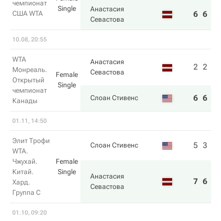
чемпионат
Single
Анастасия
США WTA
6
6
Севастова
10.08, 20:55
WTA
Анастасия
2
2
Монреаль.
Севастова
Female
Открытый
Single
чемпионат
6
6
Слоан Стивенс
Канады
01.11, 14:50
Элит Трофи
5
3
Слоан Стивенс
WTA.
Чжухай.
Female
Китай.
Single
Анастасия
7
6
Хард.
Севастова
Группа C
01.10, 09:20