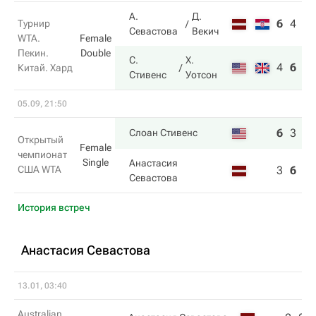
А.
Д.
6
4
7
Турнир
Севастова
Векич
WTA.
Female
Пекин.
Double
С.
Х.
4
6
10
Китай. Хард
Стивенс
Уотсон
05.09, 21:50
6
3
7
Слоан Стивенс
Открытый
Female
чемпионат
Single
Анастасия
США WTA
3
6
6
Севастова
История встреч
Анастасия Севастова
13.01, 03:40
Australian