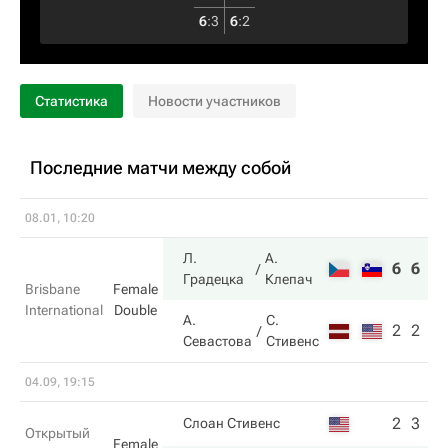
6
:
3
6
:
2
Статистика
Новости участников
Последние матчи между собой
08.01, 10:20
Л.
А.
6
6
Градецка
Клепач
Brisbane
Female
International
Double
А.
С.
2
2
Севастова
Стивенс
04.09, 19:15
2
3
Слоан Стивенс
Открытый
Female