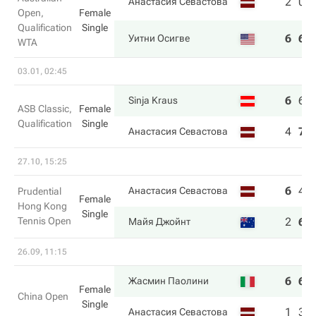
2
0
Анастасия Севастова
Open,
Female
Qualification
Single
6
6
Уитни Осигве
WTA
03.01, 02:45
6
6
Sinja Kraus
ASB Classic,
Female
Qualification
Single
4
7
Анастасия Севастова
27.10, 15:25
6
4
Анастасия Севастова
Prudential
Female
Hong Kong
Single
Tennis Open
2
6
Майя Джойнт
26.09, 11:15
6
6
Жасмин Паолини
Female
China Open
Single
1
3
Анастасия Севастова