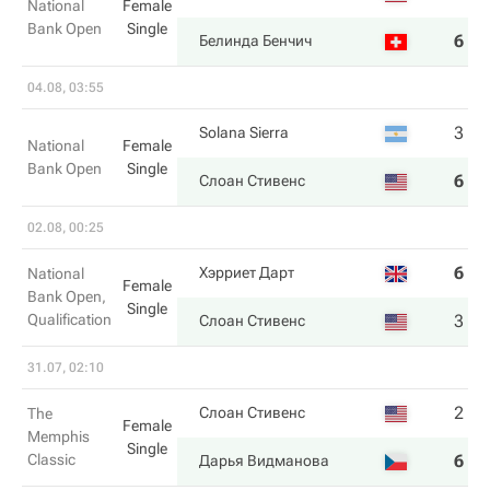
National
Female
Bank Open
Single
6
6
Белинда Бенчич
04.08, 03:55
3
4
Solana Sierra
National
Female
Bank Open
Single
6
6
Слоан Стивенс
02.08, 00:25
6
0
Хэрриет Дарт
National
Female
Bank Open,
Single
Qualification
3
6
Слоан Стивенс
31.07, 02:10
2
4
Слоан Стивенс
The
Female
Memphis
Single
Classic
6
6
Дарья Видманова