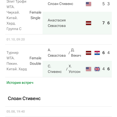
Элит Трофи
5
3
Слоан Стивенс
WTA.
Чжухай.
Female
Китай.
Single
Анастасия
7
6
Хард.
Севастова
Группа C
01.10, 09:20
А.
Д.
6
4
7
Турнир
Севастова
Векич
WTA.
Female
Пекин.
Double
С.
Х.
4
6
10
Китай. Хард
Стивенс
Уотсон
История встреч
Слоан Стивенс
05.08, 19:40