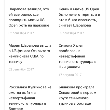
Шарапова заявила, что
Кенин в матче US Open
ей все равно, где
было нечего терять, и в
проводить матчи US
этом была опасность,
Open, хоть на парковке
считает Шарапова
02 сентября 2017
02 сентября 2017
Мария Шарапова вышла
Симона Халеп
в 1/8 финала Открытого
пробилась в
чемпионата США по
четвертьфинал
теннису
теннисного турнира в
Цинциннати
02 сентября 2017
17 августа 2017
Россиянка Куличкова не
Блинкова проиграла
смогла выйти в
Севастовой в первом
четвертьфинал
круге теннисного
теннисного турнира в
турнира в Бостаде
Бостаде