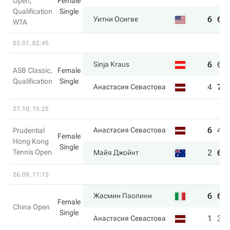
Open,
Female
Qualification
Single
6
6
Уитни Осигве
WTA
03.01, 02:45
6
6
Sinja Kraus
ASB Classic,
Female
Qualification
Single
4
7
Анастасия Севастова
27.10, 15:25
6
4
Анастасия Севастова
Prudential
Female
Hong Kong
Single
Tennis Open
2
6
Майя Джойнт
26.09, 11:15
6
6
Жасмин Паолини
Female
China Open
Single
1
3
Анастасия Севастова