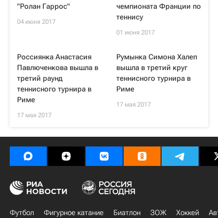
"Ролан Гаррос"
чемпионата Франции по
теннису
04 июня 2017
01 июня 2017
Россиянка Анастасия
Румынка Симона Халеп
Павлюченкова вышла в
вышла в третий круг
третий раунд
теннисного турнира в
теннисного турнира в
Риме
Риме
17 мая 2017
17 мая 2017
Футбол
Фигурное катание
Биатлон
ЗОЖ
Хоккей
Ав