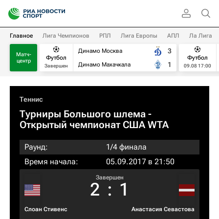
Главное
Лига Чемпионов
РПЛ
Лига Европы
АПЛ
Ла Лига
3
Динамо Москва
Матч-
Футбол
Футбол
центр
1
Динамо Махачкала
Завершен
09.08 17:00
Теннис
Турниры Большого шлема
-
Открытый чемпионат США WTA
Раунд:
1/4 финала
Время начала:
05.09.2017 в 21:50
Завершен
2
:
1
Слоан Стивенс
Анастасия Севастова