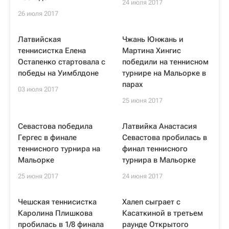
24 июля 2017
26 июля 2017
Латвийская
Чжань Юнжань и
теннисистка Елена
Мартина Хингис
Остапенко стартовала с
победили на теннисном
победы на Уимблдоне
турнире на Мальорке в
парах
03 июля 2017
25 июня 2017
Севастова победила
Латвийка Анастасия
Гергес в финале
Севастова пробилась в
теннисного турнира на
финал теннисного
Мальорке
турнира в Мальорке
25 июня 2017
24 июня 2017
Чешская теннисистка
Халеп сыграет с
Каролина Плишкова
Касаткиной в третьем
пробилась в 1/8 финала
раунде Открытого