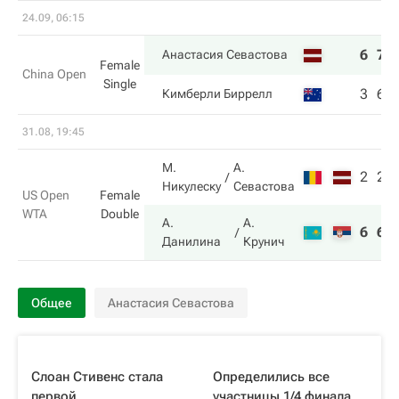
24.09, 06:15
6
7
Анастасия Севастова
Female
China Open
Single
3
6
Кимберли Биррелл
31.08, 19:45
М.
А.
2
2
Никулеску
Севастова
US Open
Female
WTA
Double
А.
А.
6
6
Данилина
Крунич
Общее
Анастасия Севастова
Слоан Стивенс стала
Определились все
первой
участницы 1/4 финала