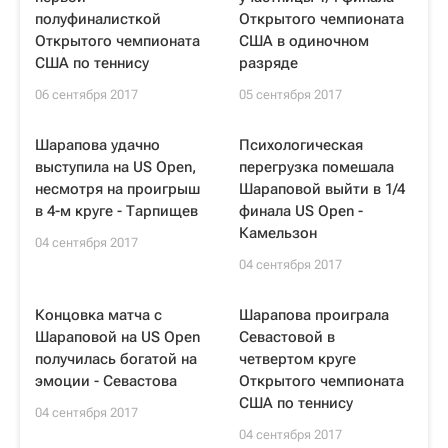
полуфиналисткой
Открытого чемпионата
Открытого чемпионата
США в одиночном
США по теннису
разряде
06 сентября 2017
05 сентября 2017
Шарапова удачно
Психологическая
выступила на US Open,
перегрузка помешала
несмотря на проигрыш
Шараповой выйти в 1/4
в 4-м круге - Тарпищев
финала US Open -
Камельзон
04 сентября 2017
04 сентября 2017
Концовка матча с
Шарапова проиграла
Шараповой на US Open
Севастовой в
получилась богатой на
четвертом круге
эмоции - Севастова
Открытого чемпионата
США по теннису
04 сентября 2017
04 сентября 2017