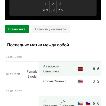
1
2
3
6
:
3
3
:
6
7
:
6
Статистика
Новости участников
Последние матчи между собой
01.03, 03:05
Анастасия
6
6
Севастова
Female
ATX Open
Single
3
2
Слоан Стивенс
08.01, 10:20
Л.
А.
6
6
Градецка
Клепач