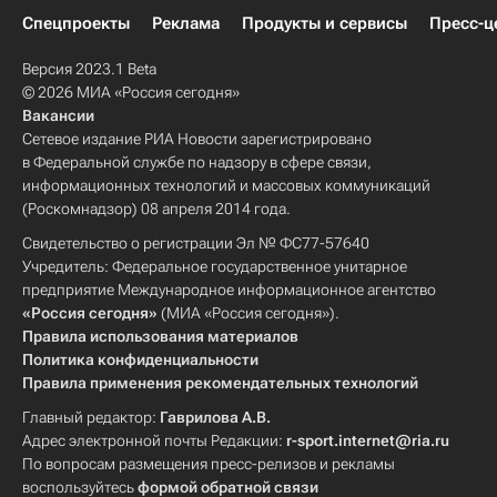
Спецпроекты
Реклама
Продукты и сервисы
Пресс-ц
Версия 2023.1 Beta
© 2026 МИА «Россия сегодня»
Вакансии
Сетевое издание РИА Новости зарегистрировано
в Федеральной службе по надзору в сфере связи,
информационных технологий и массовых коммуникаций
(Роскомнадзор) 08 апреля 2014 года.
Свидетельство о регистрации Эл № ФС77-57640
Учредитель: Федеральное государственное унитарное
предприятие Международное информационное агентство
«Россия сегодня»
(МИА «Россия сегодня»).
Правила использования материалов
Политика конфиденциальности
Правила применения рекомендательных технологий
Главный редактор:
Гаврилова А.В.
Адрес электронной почты Редакции:
r-sport.internet@ria.ru
По вопросам размещения пресс-релизов и рекламы
воспользуйтесь
формой обратной связи