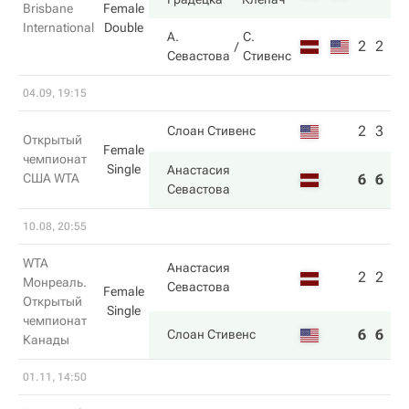
Brisbane
Female
International
Double
А.
С.
2
2
Севастова
Стивенс
04.09, 19:15
2
3
Слоан Стивенс
Открытый
Female
чемпионат
Single
Анастасия
США WTA
6
6
Севастова
10.08, 20:55
WTA
Анастасия
2
2
Монреаль.
Севастова
Female
Открытый
Single
чемпионат
6
6
Слоан Стивенс
Канады
01.11, 14:50