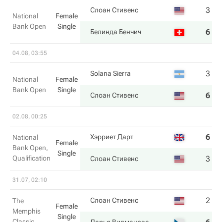
3
1
Слоан Стивенс
National
Female
Bank Open
Single
6
6
Белинда Бенчич
04.08, 03:55
3
4
Solana Sierra
National
Female
Bank Open
Single
6
6
Слоан Стивенс
02.08, 00:25
6
0
Хэрриет Дарт
National
Female
Bank Open,
Single
Qualification
3
6
Слоан Стивенс
31.07, 02:10
2
4
Слоан Стивенс
The
Female
Memphis
Single
Classic