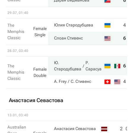
6
6
Дарья Видманова
29.07, 01:40
4
7
Юлия Стародубцева
The
Female
Memphis
Single
Classic
6
5
Слоан Стивенс
28.07, 03:40
Ю.
Р.
6
7
The
Стародубцева
Сарасуа
Female
Memphis
Double
Classic
4
6
A. Frey
С. Стивенс
Анастасия Севастова
13.01, 03:40
Australian
2
0
Анастасия Севастова