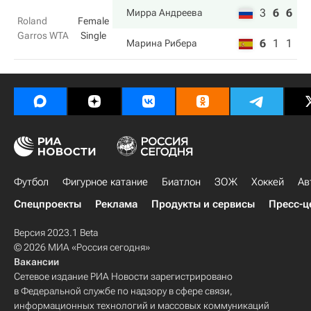
3
6
6
Мирра Андреева
Roland
Female
Garros WTA
Single
6
1
1
Марина Рибера
Футбол
Фигурное катание
Биатлон
ЗОЖ
Хоккей
Ав
Спецпроекты
Реклама
Продукты и сервисы
Пресс-ц
Версия 2023.1 Beta
© 2026 МИА «Россия сегодня»
Вакансии
Сетевое издание РИА Новости зарегистрировано
в Федеральной службе по надзору в сфере связи,
информационных технологий и массовых коммуникаций