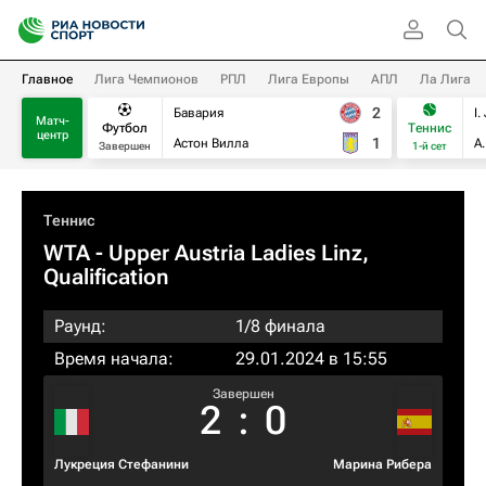
Главное
Лига Чемпионов
РПЛ
Лига Европы
АПЛ
Ла Лига
2
Бавария
I.
Матч-
Футбол
Теннис
центр
1
Астон Вилла
А
Завершен
1-й сет
Теннис
WTA
- Upper Austria Ladies Linz,
Qualification
Раунд:
1/8 финала
Время начала:
29.01.2024 в 15:55
Завершен
2
:
0
Лукреция Стефанини
Марина Рибера