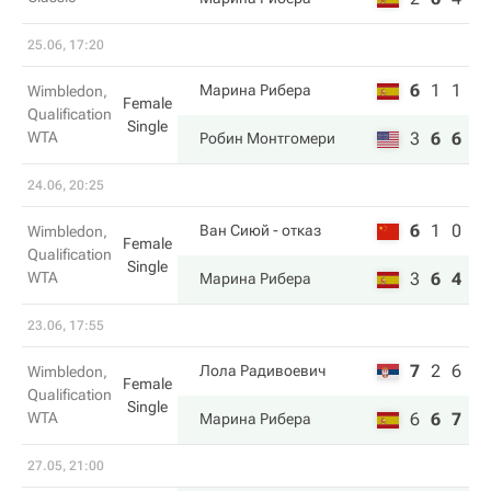
25.06, 17:20
6
1
1
Марина Рибера
Wimbledon,
Female
Qualification
Single
WTA
3
6
6
Робин Монтгомери
24.06, 20:25
6
1
0
Ван Сиюй
- отказ
Wimbledon,
Female
Qualification
Single
WTA
3
6
4
Марина Рибера
23.06, 17:55
7
2
6
Лола Радивоевич
Wimbledon,
Female
Qualification
Single
WTA
6
6
7
Марина Рибера
27.05, 21:00