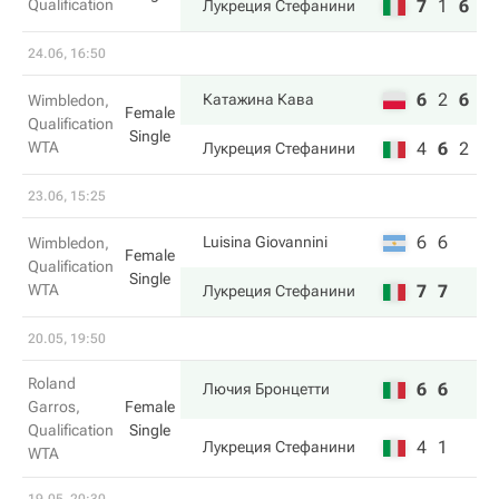
Qualification
7
1
6
Лукреция Стефанини
24.06, 16:50
6
2
6
Катажина Кава
Wimbledon,
Female
Qualification
Single
WTA
4
6
2
Лукреция Стефанини
23.06, 15:25
6
6
Luisina Giovannini
Wimbledon,
Female
Qualification
Single
WTA
7
7
Лукреция Стефанини
20.05, 19:50
Roland
6
6
Лючия Бронцетти
Garros,
Female
Qualification
Single
4
1
Лукреция Стефанини
WTA