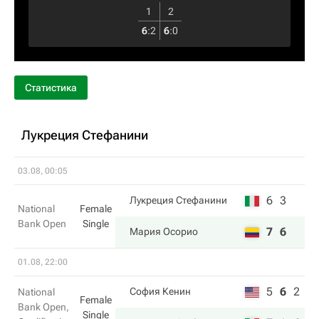
1
2
6
:
2
6
:
0
Статистика
Лукреция Стефанини
03.08, 00:05
6
3
Лукреция Стефанини
National
Female
Bank Open
Single
7
6
Мария Осорио
01.08, 22:00
5
6
2
София Кенин
National
Female
Bank Open,
Single