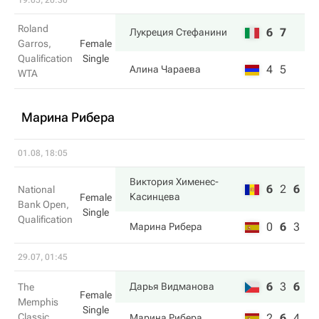
19.05, 20:30
Roland
6
7
Лукреция Стефанини
Garros,
Female
Qualification
Single
4
5
Алина Чараева
WTA
Марина Рибера
01.08, 18:05
Виктория Хименес-
6
2
6
National
Касинцева
Female
Bank Open,
Single
Qualification
0
6
3
Марина Рибера
29.07, 01:45
6
3
6
Дарья Видманова
The
Female
Memphis
Single
Classic
2
6
4
Марина Рибера