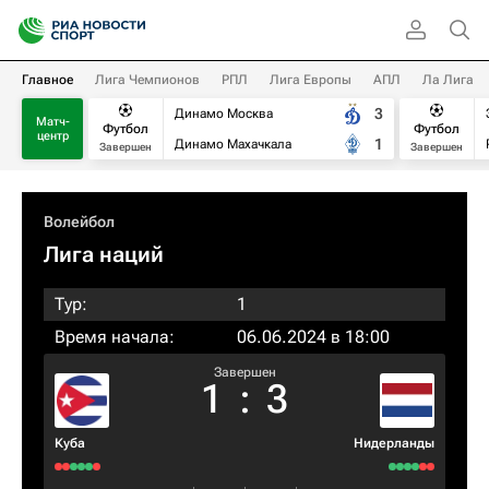
Главное
Лига Чемпионов
РПЛ
Лига Европы
АПЛ
Ла Лига
3
Динамо Москва
Матч-
Футбол
Футбол
центр
1
Динамо Махачкала
Завершен
Завершен
Волейбол
Лига наций
Тур:
1
Время начала:
06.06.2024 в 18:00
Завершен
1
:
3
Куба
Нидерланды