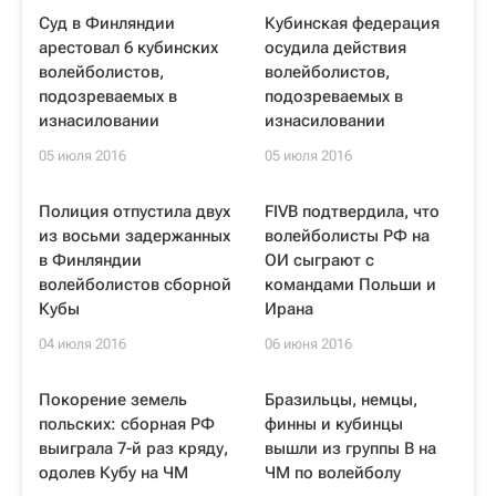
Суд в Финляндии
Кубинская федерация
арестовал 6 кубинских
осудила действия
волейболистов,
волейболистов,
подозреваемых в
подозреваемых в
изнасиловании
изнасиловании
05 июля 2016
05 июля 2016
Полиция отпустила двух
FIVB подтвердила, что
из восьми задержанных
волейболисты РФ на
в Финляндии
ОИ сыграют с
волейболистов сборной
командами Польши и
Кубы
Ирана
04 июля 2016
06 июня 2016
Покорение земель
Бразильцы, немцы,
польских: сборная РФ
финны и кубинцы
выиграла 7-й раз кряду,
вышли из группы B на
одолев Кубу на ЧМ
ЧМ по волейболу