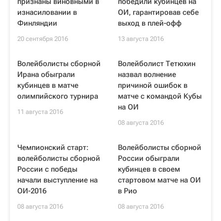
признаны виновными в
победили кубинцев на
изнасиловании в
ОИ, гарантировав себе
Финляндии
выход в плей-офф
20 сентября 2016
13 августа 2016
Волейболисты сборной
Волейболист Тетюхин
Ирана обыграли
назвал волнение
кубинцев в матче
причиной ошибок в
олимпийского турнира
матче с командой Кубы
на ОИ
11 августа 2016
08 августа 2016
Чемпионский старт:
Волейболисты сборной
волейболисты сборной
России обыграли
России с победы
кубинцев в своем
начали выступление на
стартовом матче на ОИ
ОИ-2016
в Рио
08 августа 2016
08 августа 2016