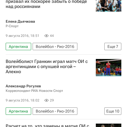
призвал их поскорее забыть о победе
над россиянами
Сборная России - Рио-2016
Летние Олимпийские игры 2016
Россия
Елена Дьячкова
Р-Спорт
9 августа 2016, 18:51
44
Аргентина
Волейбол - Рио-2016
Еще
7
Волейбол
Рио-2016
Новости - Рио-2016
Волейболист Гранкин играл матч ОИ с
Сборная России - Рио-2016
аргентинцами с опухшей ногой –
Алекно
Летние Олимпийские игры 2016
Россия на Олимпиаде 2016
Россия
Александр Рогулев
Корреспондент РИА Новости Спорт
9 августа 2016, 18:02
29
Аргентина
Волейбол - Рио-2016
Еще
10
Олимпийские игры
Спорт
Волейбол
Расчет на то, что замены в матче ОИ с