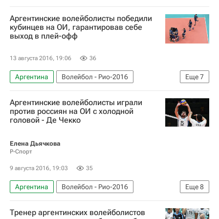
Олимпийские игры
Спорт
Волейбол
Аргентинские волейболисты победили
Рио-2016
Новости - Рио-2016
кубинцев на ОИ, гарантировав себе
выход в плей-офф
Летние Олимпийские игры 2016
Египет
13 августа 2016, 19:06
36
Аргентина
Волейбол - Рио-2016
Еще
7
Олимпийские игры
Спорт
Волейбол
Аргентинские волейболисты играли
Рио-2016
Новости - Рио-2016
против россиян на ОИ с холодной
головой - Де Чекко
Летние Олимпийские игры 2016
Куба
Елена Дьячкова
Р-Спорт
9 августа 2016, 19:03
35
Аргентина
Волейбол - Рио-2016
Еще
8
Олимпийские игры
Спорт
Волейбол
Тренер аргентинских волейболистов
Рио-2016
Новости - Рио-2016