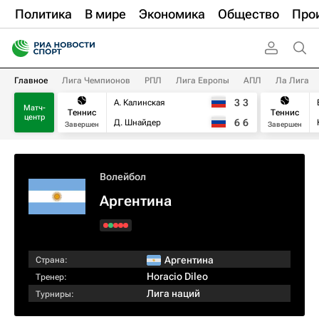
Политика
В мире
Экономика
Общество
Про
Главное
Лига Чемпионов
РПЛ
Лига Европы
АПЛ
Ла Лига
3
3
А. Калинская
Матч-
Теннис
Теннис
центр
6
6
Д. Шнайдер
Завершен
Завершен
Волейбол
Аргентина
Аргентина
Страна:
Horacio Dileo
Тренер:
Лига наций
Турниры: