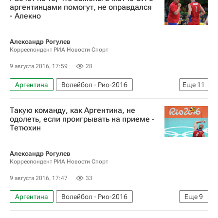
Рио-2016
Новости - Рио-2016
аргентинцами помогут, не оправдался
- Алекно
Сборная России - Рио-2016
Владимир Алекно
Александр Рогулев
Летние Олимпийские игры 2016
Россия
Корреспондент РИА Новости Спорт
Сергей Гранкин
9 августа 2016, 17:59
28
Аргентина
Волейбол - Рио-2016
Еще
11
Олимпийские игры
Спорт
Волейбол
Такую команду, как Аргентина, не
Рио-2016
Новости - Рио-2016
одолеть, если проигрывать на приеме -
Тетюхин
Сборная России - Рио-2016
Владимир Алекно
Александр Рогулев
Летние Олимпийские игры 2016
Россия
Корреспондент РИА Новости Спорт
Сергей Гранкин
Максим Михайлов
9 августа 2016, 17:47
33
Аргентина
Волейбол - Рио-2016
Еще
9
Олимпийские игры
Спорт
Волейбол