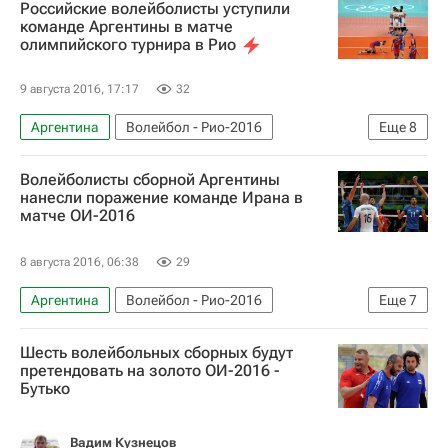
Российские волейболисты уступили
Рио-2016
Новости - Рио-2016
команде Аргентины в матче
олимпийского турнира в Рио
Сборная России - Рио-2016
Летние Олимпийские игры 2016
Россия
9 августа 2016, 17:17
32
Сергей Тетюхин
Аргентина
Волейбол - Рио-2016
Еще
8
Олимпийские игры
Спорт
Волейбол
Волейболисты сборной Аргентины
Рио-2016
Новости - Рио-2016
нанесли поражение команде Ирана в
матче ОИ-2016
Сборная России - Рио-2016
Летние Олимпийские игры 2016
Россия
8 августа 2016, 06:38
29
Аргентина
Волейбол - Рио-2016
Еще
7
Олимпийские игры
Спорт
Волейбол
Шесть волейбольных сборных будут
Рио-2016
Новости - Рио-2016
претендовать на золото ОИ-2016 -
Бутько
Летние Олимпийские игры 2016
Иран
Вадим Кузнецов