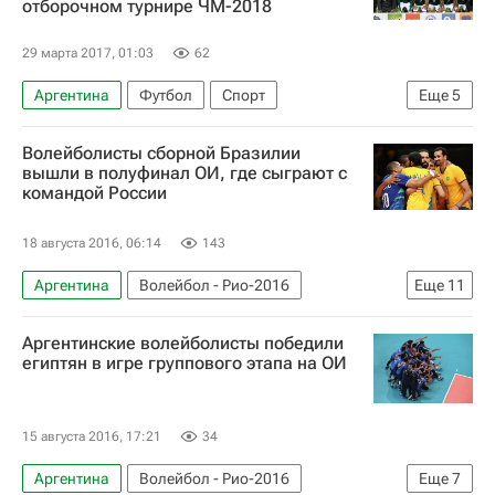
отборочном турнире ЧМ-2018
29 марта 2017, 01:03
62
Аргентина
Футбол
Спорт
Еще
5
Чемпионат мира 2018 (отборочный турнир, Южная Америка)
Волейболисты сборной Бразилии
Перу
Боливия
Уругвай
вышли в полуфинал ОИ, где сыграют с
командой России
Марсело Мартинс Морено
18 августа 2016, 06:14
143
Аргентина
Волейбол - Рио-2016
Еще
11
Олимпийские игры
Спорт
Волейбол
Аргентинские волейболисты победили
Рио-2016
Новости - Рио-2016
египтян в игре группового этапа на ОИ
Сборная России - Рио-2016
Летние Олимпийские игры 2016
15 августа 2016, 17:21
34
Россия на Олимпиаде 2016
США
Россия
Аргентина
Волейбол - Рио-2016
Еще
7
Италия