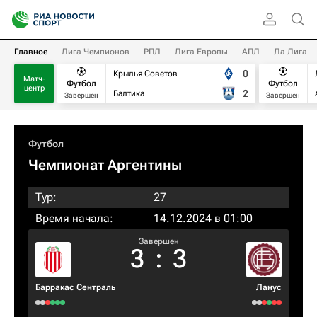
Главное
Лига Чемпионов
РПЛ
Лига Европы
АПЛ
Ла Лига
0
Крылья Советов
Матч-
Футбол
Футбол
центр
2
Балтика
Завершен
Завершен
Футбол
Чемпионат Аргентины
Тур:
27
Время начала:
14.12.2024 в 01:00
Завершен
3
:
3
Барракас Сентраль
Ланус