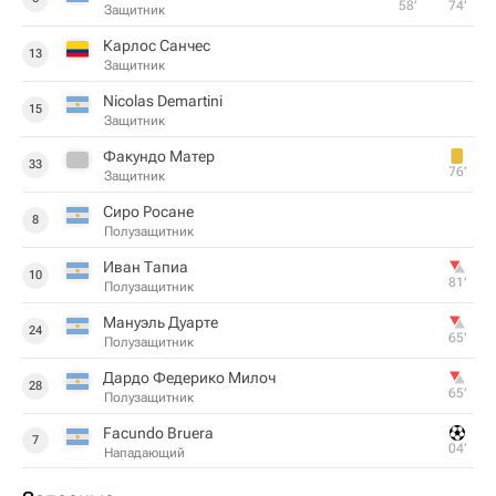
58‎’‎
74‎’‎
Защитник
Карлос Санчес
13
Защитник
Nicolas Demartini
15
Защитник
Факундо Матер
33
76‎’‎
Защитник
Сиро Росане
8
Полузащитник
Иван Тапиа
10
81‎’‎
Полузащитник
Мануэль Дуарте
24
65‎’‎
Полузащитник
Дардо Федерико Милоч
28
65‎’‎
Полузащитник
Facundo Bruera
7
04‎’‎
Нападающий