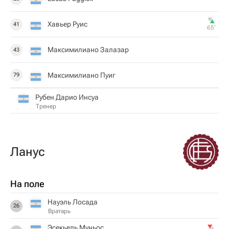
Хавьер Руис
41
65‎’‎
Максимилиано Залазар
43
Максимилиано Пуиг
79
Рубен Дарио Инсуа
Тренер
Ланус
На поле
Науэль Лосада
26
Вратарь
Эсекьель Муньос