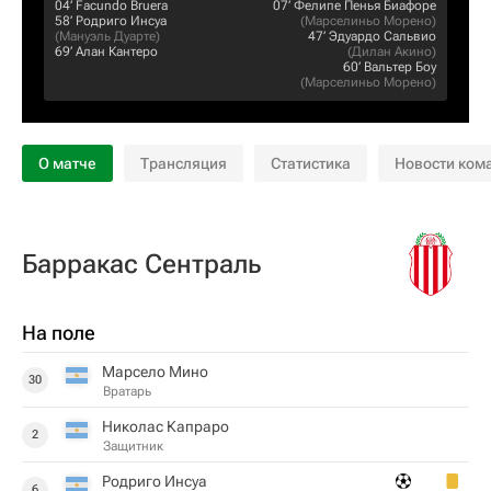
04‎’‎
Facundo Bruera
07‎’‎
Фелипе Пенья Биафоре
58‎’‎
Родриго Инсуа
(
Марселиньо Морено
)
(
Мануэль Дуарте
)
47‎’‎
Эдуардо Сальвио
69‎’‎
Алан Кантеро
(
Дилан Акино
)
60‎’‎
Вальтер Боу
(
Марселиньо Морено
)
О матче
Трансляция
Статистика
Новости ком
Барракас Сентраль
На поле
Марсело Мино
30
Вратарь
Николас Капраро
2
Защитник
Родриго Инсуа
6