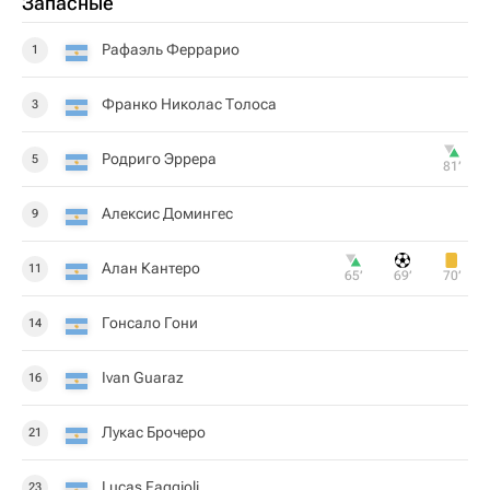
Запасные
Рафаэль Феррарио
1
Франко Николас Толоса
3
Родриго Эррера
5
81‎’‎
Алексис Домингес
9
Алан Кантеро
11
65‎’‎
69‎’‎
70‎’‎
Гонсало Гони
14
Ivan Guaraz
16
Лукас Брочеро
21
Lucas Faggioli
23