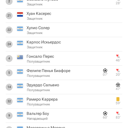
2
28‎’‎
Защитник
Хуан Касерес
21
Защитник
Хулио Солер
22
Защитник
Карлос Искьердос
24
Защитник
Гонсало Перес
4
46‎’‎
Полузащитник
Фелипе Пенья Биафоре
5
07‎’‎
20‎’‎
Полузащитник
Эдуардо Сальвио
14
47‎’‎
Полузащитник
Рамиро Каррера
32
59‎’‎
Полузащитник
Вальтер Боу
9
60‎’‎
83‎’‎
Нападающий
Марселиньо Морено