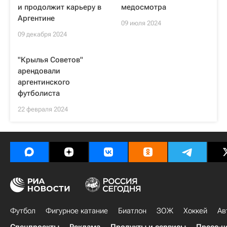
и продолжит карьеру в
медосмотра
Аргентине
09 июля 2024
09 декабря 2024
"Крылья Советов"
арендовали
аргентинского
футболиста
22 февраля 2024
Футбол
Фигурное катание
Биатлон
ЗОЖ
Хоккей
Ав