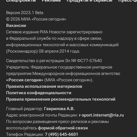
Спецпроекты
Реклама
Продукты и сервисы
Пресс-ц
Версия 2023.1 Beta
© 2026 МИА «Россия сегодня»
Вакансии
Сетевое издание РИА Новости зарегистрировано
в Федеральной службе по надзору в сфере связи,
информационных технологий и массовых коммуникаций
(Роскомнадзор) 08 апреля 2014 года.
Свидетельство о регистрации Эл № ФС77-57640
Учредитель: Федеральное государственное унитарное
предприятие Международное информационное агентство
«Россия сегодня»
(МИА «Россия сегодня»).
Правила использования материалов
Политика конфиденциальности
Правила применения рекомендательных технологий
Главный редактор:
Гаврилова А.В.
Адрес электронной почты Редакции:
r-sport.internet@ria.ru
По вопросам размещения пресс-релизов и рекламы
воспользуйтесь
формой обратной связи
Телефон Редакции:
7 (495) 645-6601