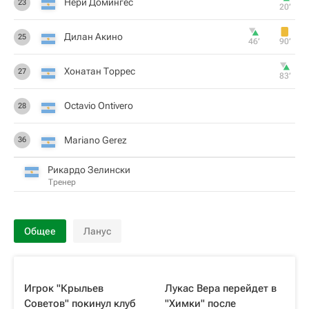
Нери Домингес
23
20‎’‎
Дилан Акино
25
46‎’‎
90‎’‎
Хонатан Торрес
27
83‎’‎
Octavio Ontivero
28
Mariano Gerez
36
Рикардо Зелински
Тренер
Общее
Ланус
Игрок "Крыльев
Лукас Вера перейдет в
Советов" покинул клуб
"Химки" после