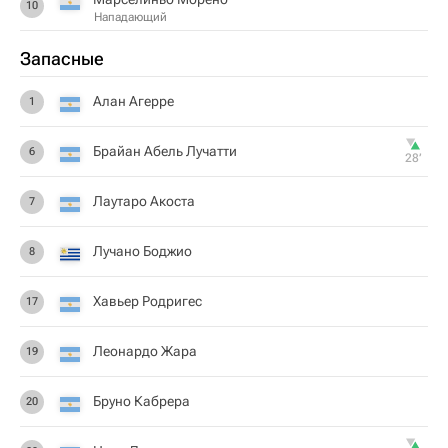
10
Нападающий
Запасные
Алан Агерре
1
Брайан Абель Лучатти
6
28‎’‎
Лаутаро Акоста
7
Лучано Боджио
8
Хавьер Родригес
17
Леонардо Жара
19
Бруно Кабрера
20