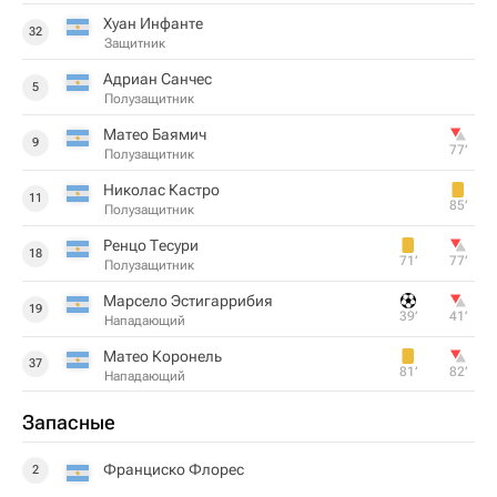
Хуан Инфанте
32
Защитник
Адриан Санчес
5
Полузащитник
Матео Баямич
9
77‎’‎
Полузащитник
Николас Кастро
11
85‎’‎
Полузащитник
Ренцо Тесури
18
71‎’‎
77‎’‎
Полузащитник
Марсело Эстигаррибия
19
39‎’‎
41‎’‎
Нападающий
Матео Коронель
37
81‎’‎
82‎’‎
Нападающий
Запасные
Франциско Флорес
2