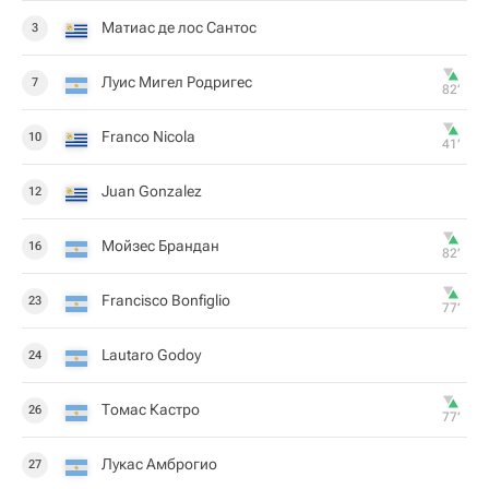
Матиас де лос Сантос
3
Луис Мигел Родригес
7
82‎’‎
Franco Nicola
10
41‎’‎
Juan Gonzalez
12
Мойзес Брандан
16
82‎’‎
Francisco Bonfiglio
23
77‎’‎
Lautaro Godoy
24
Томас Кастро
26
77‎’‎
Лукас Амброгио
27