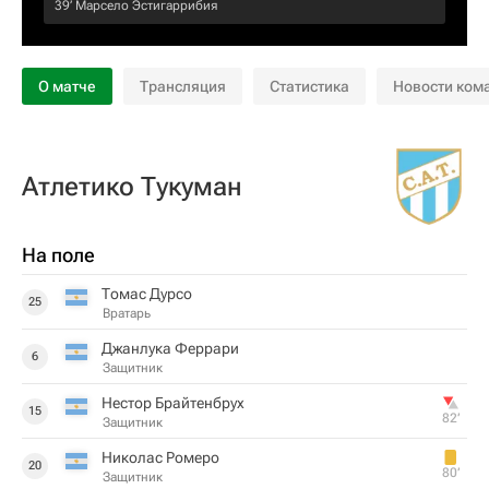
39‎’‎
Марсело Эстигаррибия
О матче
Трансляция
Статистика
Новости ком
Атлетико Тукуман
На поле
Томас Дурсо
25
Вратарь
Джанлука Феррари
6
Защитник
Нестор Брайтенбрух
15
82‎’‎
Защитник
Николас Ромеро
20
80‎’‎
Защитник