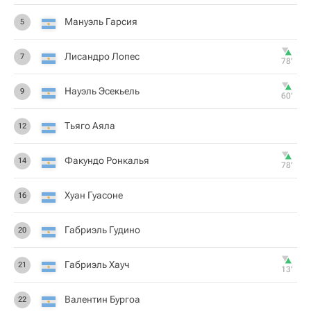
Мануэль Гарсия
5
Лисандро Лопес
7
78‎’‎
Науэль Эсекьель
9
60‎’‎
Тьяго Аяла
12
Факундо Ронкалья
14
78‎’‎
Хуан Гуасоне
16
Габриэль Гудино
20
Габриэль Хауч
21
13‎’‎
Валентин Бургоа
22