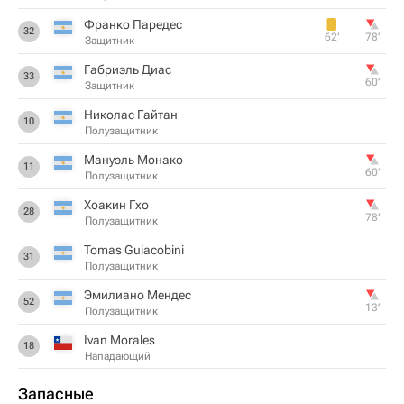
Франко Паредес
32
62‎’‎
78‎’‎
Защитник
Габриэль Диас
33
60‎’‎
Защитник
Николас Гайтан
10
Полузащитник
Мануэль Монако
11
60‎’‎
Полузащитник
Хоакин Гхо
28
78‎’‎
Полузащитник
Tomas Guiacobini
31
Полузащитник
Эмилиано Мендес
52
13‎’‎
Полузащитник
Ivan Morales
18
Нападающий
Запасные