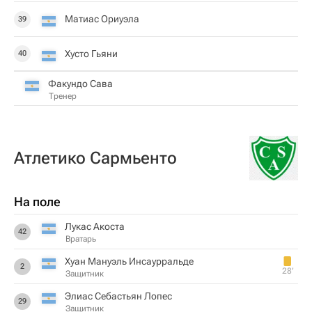
Матиас Ориуэла
39
Хусто Гьяни
40
Факундо Сава
Тренер
Атлетико Сармьенто
На поле
Лукас Акоста
42
Вратарь
Хуан Мануэль Инсаурральде
2
28‎’‎
Защитник
Элиас Себастьян Лопес
29
Защитник