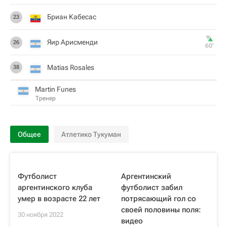
Бриан Кабесас
23
Яир Арисменди
26
60‎’‎
Matias Rosales
38
Martin Funes
Тренер
Общее
Атлетико Тукуман
Футболист
Аргентинский
аргентинского клуба
футболист забил
умер в возрасте 22 лет
потрясающий гол со
своей половины поля:
30 ноября 2022
видео