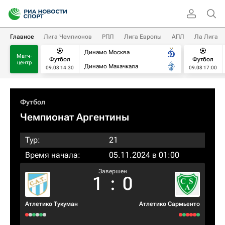
Главное
Лига Чемпионов
РПЛ
Лига Европы
АПЛ
Ла Лига
Динамо Москва
Матч-
Футбол
Футбол
центр
Динамо Махачкала
09.08 14:30
09.08 17:00
Футбол
Чемпионат Аргентины
Тур:
21
Время начала:
05.11.2024 в 01:00
Завершен
1
:
0
Атлетико Тукуман
Атлетико Сармьенто