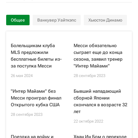
Общее
Ванкувер Уайткэпс
Хьюстон Динамо
Болельщикам клуба
Месси обязательно
MLS предложили
сыграет еще до конца
бесплатные билеты из-
сезона, заявил тренер
за поступка Месси
"Интер Майами"
26 мая 2024
28 сентября 2023
"Интер Майами" без
Бывший нападающий
Месси проиграл финал
сборной Японии
Открытого кубка США
скончался в возрасте 32
лет
28 сентября 2023
22 октября 2022
Поездка на войну и
Хван Ин Бом о переходе