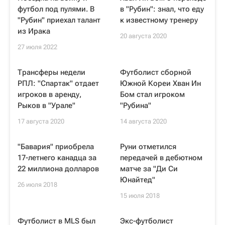
футбол под пулями. В
в "Рубин": знал, что еду
"Рубин" приехал талант
к известному тренеру
из Ирака
20 августа 2020
27 июля 2022
Трансферы недели
Футболист сборной
РПЛ: "Спартак" отдает
Южной Кореи Хван Ин
игроков в аренду,
Бом стал игроком
Рыков в "Урале"
"Рубина"
17 августа 2020
14 августа 2020
"Бавария" приобрела
Руни отметился
17-летнего канадца за
передачей в дебютном
22 миллиона долларов
матче за "Ди Си
Юнайтед"
26 июля 2018
15 июля 2018
Футболист в MLS был
Экс-футболист