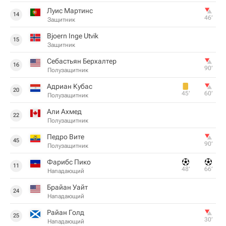
Луис Мартинс
14
46‎’‎
Защитник
Bjoern Inge Utvik
15
Защитник
Себастьян Берхалтер
16
90‎’‎
Полузащитник
Адриан Кубас
20
45‎’‎
60‎’‎
Полузащитник
Али Ахмед
22
Полузащитник
Педро Вите
45
90‎’‎
Полузащитник
Фарибс Пико
11
48‎’‎
66‎’‎
Нападающий
Брайан Уайт
24
Нападающий
Райан Голд
25
30‎’‎
Нападающий