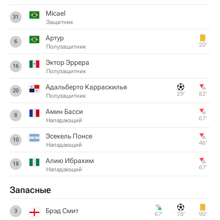
Micael
31
Защитник
Артур
6
20‎’‎
Полузащитник
Эктор Эррера
16
Полузащитник
Адальберто Карраскилья
20
29‎’‎
82‎’‎
Полузащитник
Амин Басси
8
67‎’‎
Нападающий
Эсекель Понсе
10
46‎’‎
Нападающий
Алию Ибрахим
18
67‎’‎
Нападающий
Запасные
Брэд Смит
3
67‎’‎
78‎’‎
90‎’‎