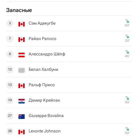
Запасные
Сэм Адекугбе
3
60‎’‎
Райан Рапосо
7
30‎’‎
Алессандро Шёпф
8
46‎’‎
Белал Халбуни
12
Ральф Присо
13
Дамир Крейлах
19
90‎’‎
Giuseppe Bovalina
27
Levonte Johnson
28
90‎’‎