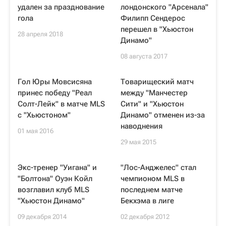
удален за празднование
лондонского "Арсенала"
гола
Филипп Сендерос
перешел в "Хьюстон
28 апреля 2018
Динамо"
08 августа 2017
Гол Юры Мовсисяна
Товарищеский матч
принес победу "Реал
между "Манчестер
Солт-Лейк" в матче MLS
Сити" и "Хьюстон
с "Хьюстоном"
Динамо" отменен из-за
наводнения
01 мая 2016
29 мая 2015
Экс-тренер "Уигана" и
"Лос-Анджелес" стал
"Болтона" Оуэн Койл
чемпионом MLS в
возглавил клуб MLS
последнем матче
"Хьюстон Динамо"
Бекхэма в лиге
09 декабря 2014
02 декабря 2012