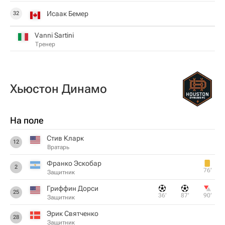
Исаак Бемер
32
Vanni Sartini
Тренер
Хьюстон Динамо
На поле
Стив Кларк
12
Вратарь
Франко Эскобар
2
76‎’‎
Защитник
Гриффин Дорси
25
36‎’‎
87‎’‎
90‎’‎
Защитник
Эрик Святченко
28
Защитник