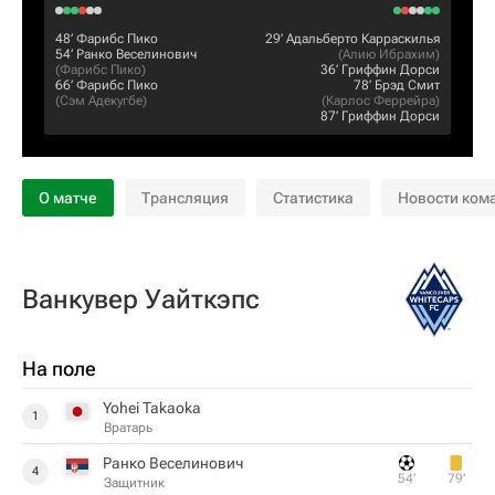
48‎’‎
Фарибс Пико
29‎’‎
Адальберто Карраскилья
54‎’‎
Ранко Веселинович
(
Алию Ибрахим
)
(
Фарибс Пико
)
36‎’‎
Гриффин Дорси
66‎’‎
Фарибс Пико
78‎’‎
Брэд Смит
(
Сэм Адекугбе
)
(
Карлос Феррейра
)
87‎’‎
Гриффин Дорси
О матче
Трансляция
Статистика
Новости ком
Ванкувер Уайткэпс
На поле
Yohei Takaoka
1
Вратарь
Ранко Веселинович
4
54‎’‎
79‎’‎
Защитник