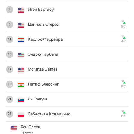
Итэн Бартлоу
4
Даниэль Стерес
5
90‎’‎
Карлос Феррейра
11
46‎’‎
Эндрю Тарбелл
13
McKinze Gaines
14
Латиф Блессинг
15
82‎’‎
Ян Грегуш
21
Себастьян Ковальчик
27
67‎’‎
Бен Олсен
Тренер