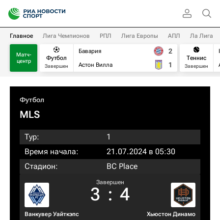
Главное
Лига Чемпионов
РПЛ
Лига Европы
АПЛ
Ла Лига
2
Бавария
Матч-
Футбол
Теннис
центр
1
Астон Вилла
Завершен
Завершен
Футбол
MLS
Тур:
1
Время начала:
21.07.2024 в 05:30
Стадион:
BC Place
Завершен
3
:
4
Ванкувер Уайткэпс
Хьюстон Динамо