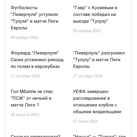
Футболисты
"Гавр" с Кузяевым в
"Ливерпуля" уступили
составе победил на
"Тулузе" в матче Лиги
выезде "Тулузу"
Европы
05 ноября 2023
09 ноября 2023
Форвард "Ливерпуля"
"Ливерпуль" разгромил
Салах установил рекорд
"Тулузу" в матче Лиги
по голам в еврокубках
Европы
27 октября 2023
27 октября 2023
Гол Мбаппе не спас
УЕФА завершил
"ПСЖ" от ничьей в
расследование в
матче Лиги 1
отношении клубов с
общими владельцами
20 августа 2023
07 июля 2023
Сколько репетировал?
"Ницца" — "Тулуза": где