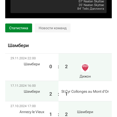
07‎’‎
Naatan Skyttae
35‎’‎
Naatan Skyttae
84‎’‎
Тейс Даллинга
Статистика
Новости команд
Шамбери
29.11.2024 22:00
Шамбери
0
:
2
Дижон
17.11.2024 16:00
Шамбери
St Cyr Collonges au Mont d'Or
2
:
1
27.10.2024 17:00
Annecy le Vieux
Шамбери
1
:
2