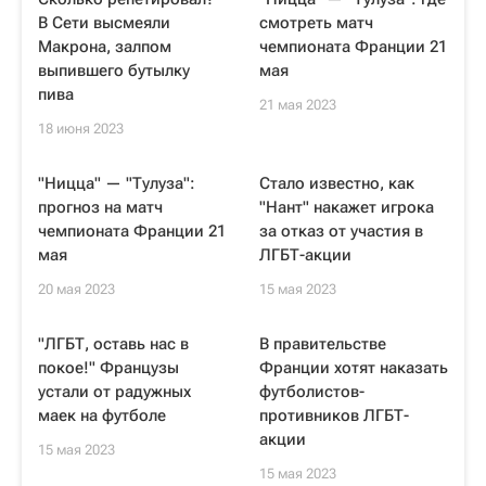
В Сети высмеяли
смотреть матч
Макрона, залпом
чемпионата Франции 21
выпившего бутылку
мая
пива
21 мая 2023
18 июня 2023
"Ницца" — "Тулуза":
Стало известно, как
прогноз на матч
"Нант" накажет игрока
чемпионата Франции 21
за отказ от участия в
мая
ЛГБТ-акции
20 мая 2023
15 мая 2023
"ЛГБТ, оставь нас в
В правительстве
покое!" Французы
Франции хотят наказать
устали от радужных
футболистов-
маек на футболе
противников ЛГБТ-
акции
15 мая 2023
15 мая 2023