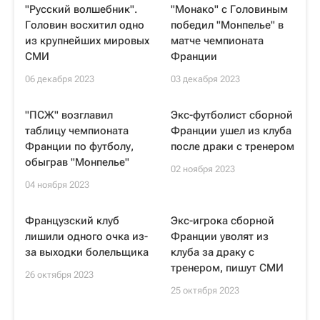
"Русский волшебник".
"Монако" с Головиным
Головин восхитил одно
победил "Монпелье" в
из крупнейших мировых
матче чемпионата
СМИ
Франции
06 декабря 2023
03 декабря 2023
"ПСЖ" возглавил
Экс-футболист сборной
таблицу чемпионата
Франции ушел из клуба
Франции по футболу,
после драки с тренером
обыграв "Монпелье"
02 ноября 2023
04 ноября 2023
Французский клуб
Экс-игрока сборной
лишили одного очка из-
Франции уволят из
за выходки болельщика
клуба за драку с
тренером, пишут СМИ
26 октября 2023
25 октября 2023