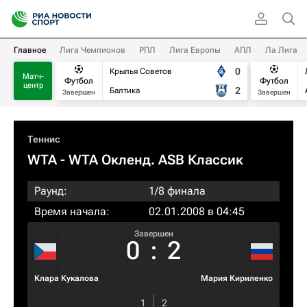
Главное
Лига Чемпионов
РПЛ
Лига Европы
АПЛ
Ла Лига
0
Крылья Советов
Матч-
Футбол
Футбол
центр
2
Балтика
Завершен
Завершен
Теннис
WTA
- WTA Окленд. ASB Классик
Раунд:
1/8 финала
Время начала:
02.01.2008 в 04:45
Завершен
0
:
2
Клара Кукалова
Мария Кириленко
1
2