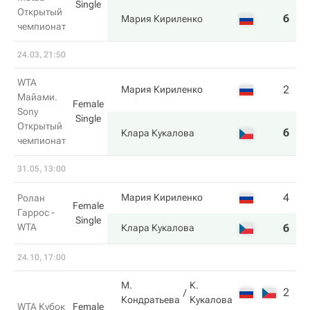
Single
Открытый
6
2
Мария Кириленко
чемпионат
24.03, 21:50
WTA
2
6
Мария Кириленко
Майами.
Female
Sony
Single
Открытый
6
7
Клара Кукалова
чемпионат
31.05, 13:00
4
6
Мария Кириленко
Ролан
Female
Гаррос -
Single
WTA
6
3
Клара Кукалова
24.10, 17:00
М.
К.
2
2
Кондратьева
Кукалова
WTA Кубок
Female