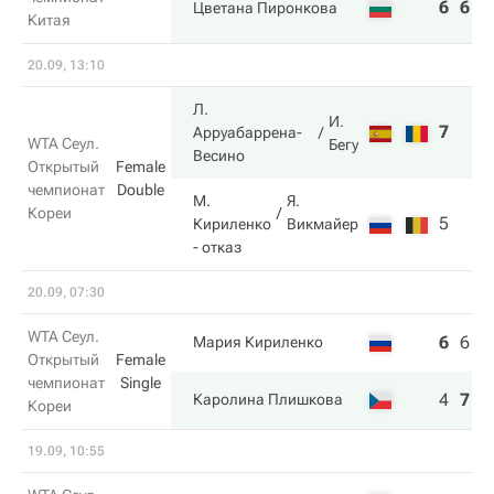
6
6
Цветана Пиронкова
Китая
20.09, 13:10
Л.
И.
7
Арруабаррена-
WTA Сеул.
Бегу
Весино
Открытый
Female
чемпионат
Double
М.
Я.
Кореи
5
Кириленко
Викмайер
- отказ
20.09, 07:30
WTA Сеул.
6
6
3
Мария Кириленко
Открытый
Female
чемпионат
Single
4
7
6
Каролина Плишкова
Кореи
19.09, 10:55