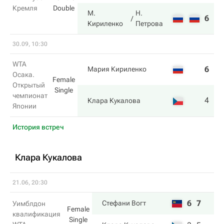
Кремля
Double
М.
Н.
6
6
Кириленко
Петрова
30.09, 10:30
WTA
6
2
Мария Кириленко
Осака.
Female
Открытый
Single
чемпионат
4
6
Клара Кукалова
Японии
История встреч
Клара Кукалова
21.06, 20:30
6
7
Стефани Вогт
Уимблдон
Female
квалификация
Single