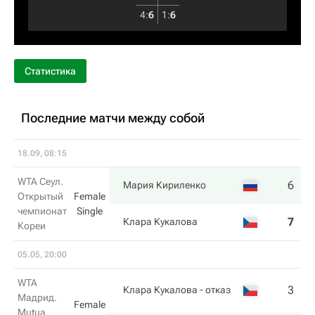
4
:
6
1
:
6
Статистика
Последние матчи между собой
18.09, 08:15
WTA Сеул.
6
6
Мария Кириленко
Открытый
Female
чемпионат
Single
7
4
Клара Кукалова
Кореи
05.05, 20:00
WTA
3
1
Клара Кукалова
- отказ
Мадрид.
Female
Mutua