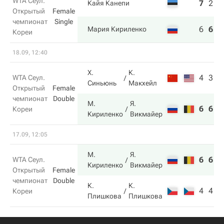
WTA Сеул.
7
2
3
Кайя Канепи
Открытый
Female
чемпионат
Single
6
6
6
Мария Кириленко
Кореи
18.09, 12:40
Х.
К.
4
3
WTA Сеул.
Синьюнь
Макхейл
Открытый
Female
чемпионат
Double
М.
Я.
6
6
Кореи
Кириленко
Викмайер
17.09, 12:05
М.
Я.
6
6
WTA Сеул.
Кириленко
Викмайер
Открытый
Female
чемпионат
Double
К.
К.
4
4
Кореи
Плишкова
Плишкова