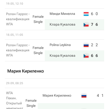
19.05, 12:10
6
0
Мэнди Минелла
Ролан Гаррос -
Female
квалификация
Single
WTA
7
6
Клара Кукалова
18.05, 11:05
2
2
Polina Leykina
Ролан Гаррос -
Female
квалификация
Single
WTA
6
6
Клара Кукалова
Мария Кириленко
29.09, 08:25
WTA
4
1
Мария Кириленко
Пекин.
Female
Открытый
Single
чемпионат