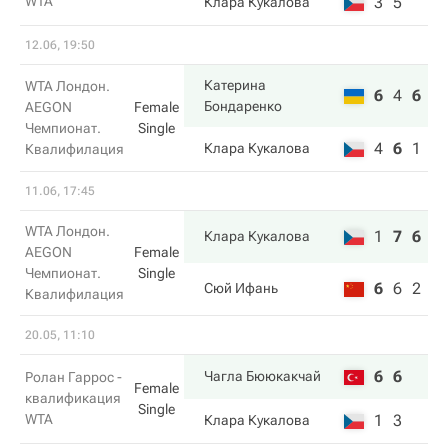
WTA
3
5
Клара Кукалова
12.06, 19:50
Катерина
WTA Лондон.
6
4
6
Бондаренко
AEGON
Female
Чемпионат.
Single
4
6
1
Клара Кукалова
Квалифилация
11.06, 17:45
WTA Лондон.
1
7
6
Клара Кукалова
AEGON
Female
Чемпионат.
Single
6
6
2
Сюй Ифань
Квалифилация
20.05, 11:10
6
6
Чагла Бююкакчай
Ролан Гаррос -
Female
квалификация
Single
WTA
1
3
Клара Кукалова