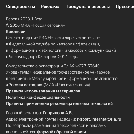
Спецпроекты
Реклама
Продукты и сервисы
Пресс-ц
Версия 2023.1 Beta
© 2026 МИА «Россия сегодня»
Вакансии
Сетевое издание РИА Новости зарегистрировано
в Федеральной службе по надзору в сфере связи,
информационных технологий и массовых коммуникаций
(Роскомнадзор) 08 апреля 2014 года.
Свидетельство о регистрации Эл № ФС77-57640
Учредитель: Федеральное государственное унитарное
предприятие Международное информационное агентство
«Россия сегодня»
(МИА «Россия сегодня»).
Правила использования материалов
Политика конфиденциальности
Правила применения рекомендательных технологий
Главный редактор:
Гаврилова А.В.
Адрес электронной почты Редакции:
r-sport.internet@ria.ru
По вопросам размещения пресс-релизов и рекламы
воспользуйтесь
формой обратной связи