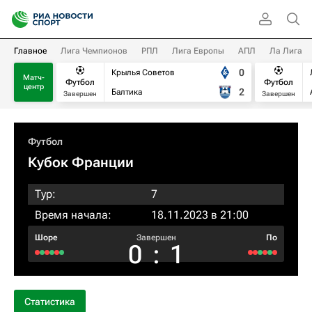
Главное
Лига Чемпионов
РПЛ
Лига Европы
АПЛ
Ла Лига
0
Крылья Советов
Матч-
Футбол
Футбол
центр
2
Балтика
Завершен
Завершен
Футбол
Кубок Франции
Тур:
7
Время начала:
18.11.2023 в 21:00
Шоре
Завершен
По
0
:
1
Статистика