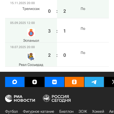
15.11.2025 20:00
Трелиссак
По
0
:
2
05.09.2025 12:00
По
3
:
1
Эспаньол
18.07.2025 20:00
По
2
:
0
Реал Сосьедад
Футбол
Фигурное катание
Биатлон
ЗОЖ
Хоккей
Ав