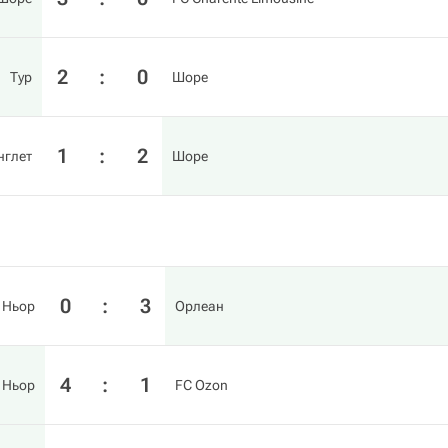
2
:
0
Тур
Шоре
1
:
2
нглет
Шоре
0
:
3
Ньор
Орлеан
4
:
1
Ньор
FC Ozon