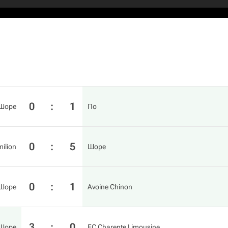
0
:
1
Шоре
По
0
:
5
milion
Шоре
0
:
1
Шоре
Avoine Chinon
3
:
0
Шоре
FC Charente Limousine