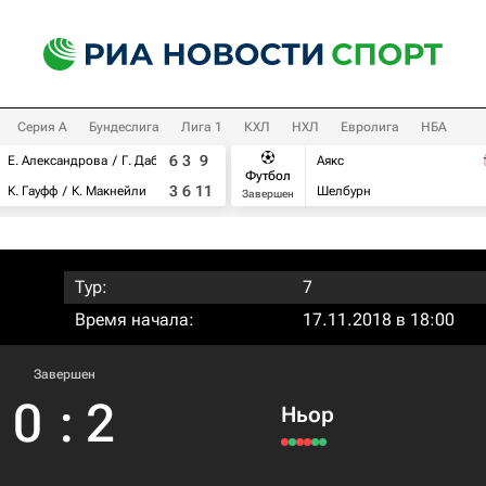
Серия А
Бундеслига
Лига 1
КХЛ
НХЛ
Евролига
НБА
6
3
9
Е. Александрова
Г. Дабровски
Аякс
Футбол
3
6
11
К. Гауфф
К. Макнейли
Шелбурн
Завершен
Тур:
7
Время начала:
17.11.2018 в 18:00
Завершен
0
:
2
Ньор