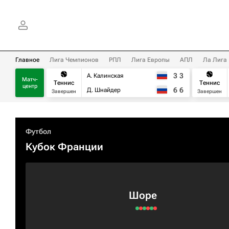
Главное
Лига Чемпионов
РПЛ
Лига Европы
АПЛ
Ла Лига
3
3
А. Калинская
Матч-
Теннис
Теннис
центр
6
6
Д. Шнайдер
Завершен
Завершен
Футбол
Кубок Франции
Шоре