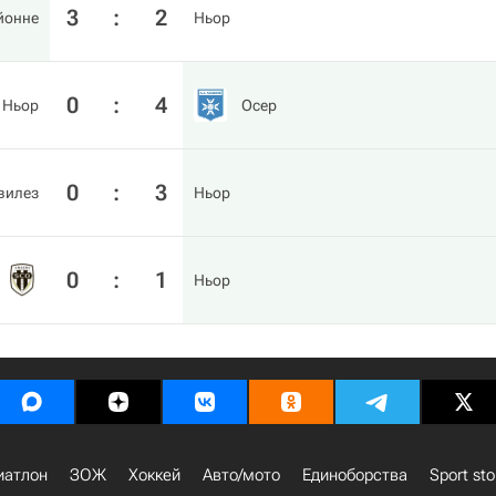
3
:
2
йонне
Ньор
0
:
4
Ньор
Осер
0
:
3
вилез
Ньор
0
:
1
Ньор
иатлон
ЗОЖ
Хоккей
Авто/мото
Единоборства
Sport sto