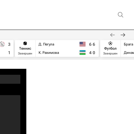
3
6
6
Д. Пегула
Брага
Теннис
Футбол
1
4
0
К. Рахимова
Дина
Завершен
Завершен