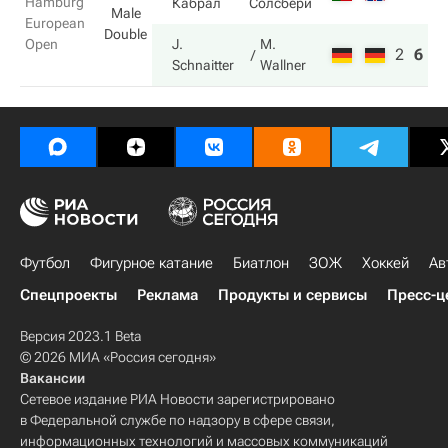
Hamburg
Кабрал
Солсбери
Male
European
Double
Open
J.
M.
2
6
1
Schnaitter
Wallner
Футбол
Фигурное катание
Биатлон
ЗОЖ
Хоккей
Ав
Спецпроекты
Реклама
Продукты и сервисы
Пресс-ц
Версия 2023.1 Beta
© 2026 МИА «Россия сегодня»
Вакансии
Сетевое издание РИА Новости зарегистрировано
в Федеральной службе по надзору в сфере связи,
информационных технологий и массовых коммуникаций