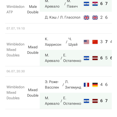
М.
М.
6
7
Аревало
Павич
Wimbledon
Male
ATP
Double
2
6
Д. Кэш
Л. Гласспол
07.07, 19:10
К.
Ч.
3
7
4
Wimbledon
Харрисон
Шуай
Mixed
Mixed
Double
Doubles
М.
Е.
6
5
6
Аревало
Остапенко
06.07, 20:30
Э. Роже-
Л.
4
6
Wimbledon
Васслен
Зигемунд
Mixed
Mixed
Double
Doubles
М.
Е.
6
7
Аревало
Остапенко