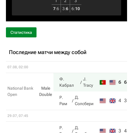
1
2
3
7
:
6
3
:
6
6
:
10
Статистика
Последние матчи между собой
07.08, 02:00
Ф.
J.
6
6
Кабрал
Tracy
National Bank
Male
Open
Double
Р.
Д.
4
3
Рам
Солсбери
29.07, 07:45
Р.
Д.
3
4