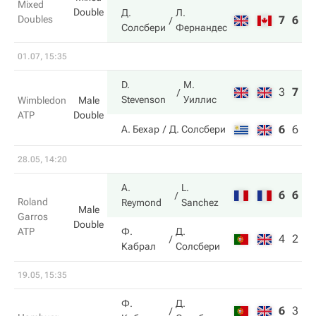
Mixed
Double
Д.
Л.
Doubles
7
6
Солсбери
Фернандес
01.07, 15:35
D.
М.
3
7
6
Stevenson
Уиллис
Wimbledon
Male
ATP
Double
6
6
3
А. Бехар
Д. Солсбери
28.05, 14:20
A.
L.
6
6
Roland
Reymond
Sanchez
Male
Garros
Double
ATP
Ф.
Д.
4
2
Кабрал
Солсбери
19.05, 15:35
Ф.
Д.
6
3
8