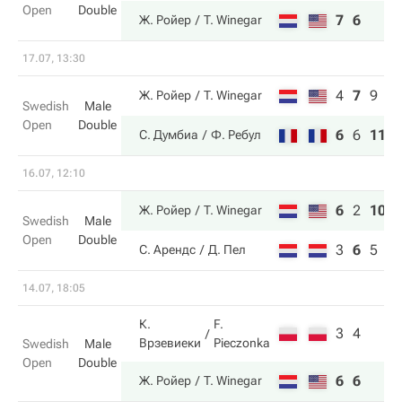
Open
Double
7
6
Ж. Ройер
T. Winegar
17.07, 13:30
4
7
9
Ж. Ройер
T. Winegar
Swedish
Male
Open
Double
6
6
11
С. Думбиа
Ф. Ребул
16.07, 12:10
6
2
10
Ж. Ройер
T. Winegar
Swedish
Male
Open
Double
3
6
5
С. Арендс
Д. Пел
14.07, 18:05
К.
F.
3
4
Врзевиеки
Pieczonka
Swedish
Male
Open
Double
6
6
Ж. Ройер
T. Winegar