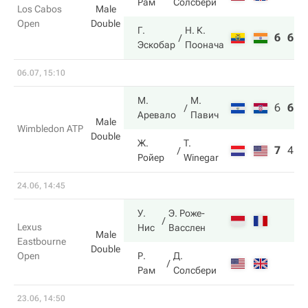
Рам
Солсбери
Los Cabos
Male
Open
Double
Г.
Н. К.
6
6
Эскобар
Поонача
06.07, 15:10
М.
М.
6
6
6
Аревало
Павич
Male
Wimbledon ATP
Double
Ж.
T.
7
4
3
Ройер
Winegar
24.06, 14:45
У.
Э. Роже-
Lexus
Нис
Васслен
Male
Eastbourne
Double
Open
Р.
Д.
Рам
Солсбери
23.06, 14:50