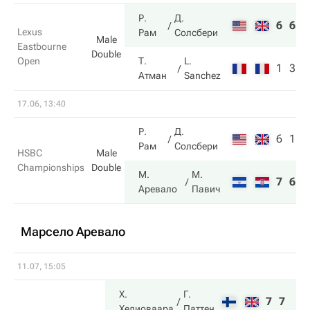
Р.
Д.
6
6
Lexus
Рам
Солсбери
Male
Eastbourne
Double
Open
Т.
L.
1
3
Атман
Sanchez
17.06, 13:40
Р.
Д.
6
1
Рам
Солсбери
HSBC
Male
Championships
Double
М.
М.
7
6
Аревало
Павич
Марсело Аревало
11.07, 15:05
Х.
Г.
7
7
Хелиоваара
Паттен