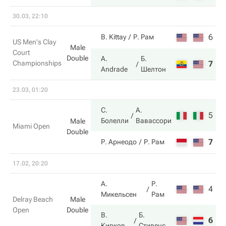
30.03, 22:10
6
4
B. Kittay
Р. Рам
US Men's Clay
Male
Court
Double
A.
Б.
Championships
7
6
Andrade
Шелтон
23.03, 01:20
С.
А.
5
7
Болелли
Вавассори
Male
Miami Open
Double
7
6
Р. Арнеодо
Р. Рам
17.02, 20:20
А.
Р.
4
4
Микельсен
Рам
Delray Beach
Male
Open
Double
В.
Б.
6
6
Кирков
Стивенс