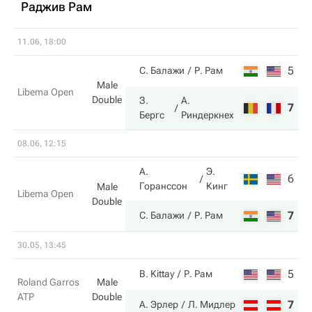
Раджив Рам
11.06, 18:00
5
6
С. Балажи
Р. Рам
Male
Libema Open
Double
З.
А.
7
7
Бергс
Риндеркнех
08.06, 12:15
А.
Э.
6
6
Горанссон
Кинг
Male
Libema Open
Double
7
4
С. Балажи
Р. Рам
30.05, 13:45
5
6
B. Kittay
Р. Рам
Roland Garros
Male
ATP
Double
7
4
А. Эрлер
Л. Мидлер