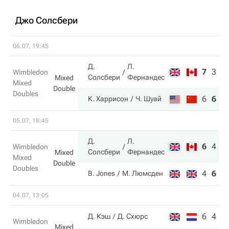
Джо Солсбери
06.07, 19:45
Д.
Л.
7
3
3
Wimbledon
Солсбери
Фернандес
Mixed
Mixed
Double
Doubles
6
6
6
К. Харрисон
Ч. Шуай
05.07, 18:45
Д.
Л.
6
4
6
Wimbledon
Солсбери
Фернандес
Mixed
Mixed
Double
Doubles
4
6
2
B. Jones
М. Люмсден
04.07, 13:05
6
4
Д. Кэш
Д. Схюрс
Wimbledon
Mixed