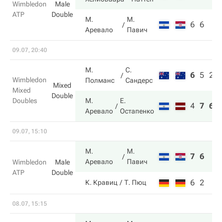
Wimbledon
Male
ATP
Double
М.
М.
6
6
Аревало
Павич
09.07, 20:40
М.
С.
6
5
2
Wimbledon
Полманс
Сандерс
Mixed
Mixed
Double
Doubles
М.
Е.
4
7
6
Аревало
Остапенко
09.07, 15:10
М.
М.
7
6
Аревало
Павич
Wimbledon
Male
ATP
Double
6
2
К. Кравиц
Т. Пюц
08.07, 15:15