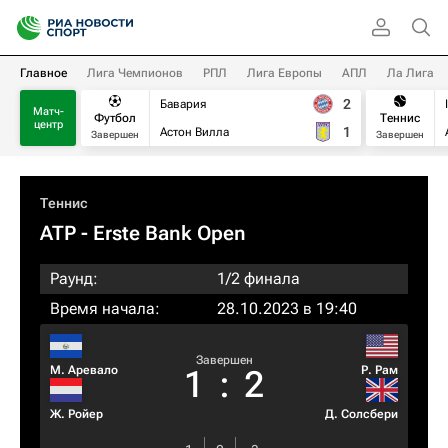
Главное
Лига Чемпионов
РПЛ
Лига Европы
АПЛ
Ла Лига
2
Бавария
Матч-
Футбол
Теннис
центр
1
Астон Вилла
Завершен
Завершен
Теннис
ATP
- Erste Bank Open
Раунд:
1/2 финала
Время начала:
28.10.2023 в 19:40
Завершен
М. Аревало
Р. Рам
1
:
2
Ж. Ройер
Д. Солсбери