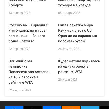
Хобарте
турнира в Окленде
13 января 2023
05 января 2023
Россию вышвырнули с
Пятая ракетка мира
Уимблдона, но в туре
Кенин снялась с US
полно наших. За кого
Open из-за заражения
болеть летом?
коронавирусом
22 апреля 2022
26 августа 2021
Олимпийская
Кудерметова поднялась
чемпионка
на одну строчку в
Павлюченкова осталась
рейтинге WTA
на 18-й строчке в
26 июля 2021
рейтинге WTA
02 августа 2021