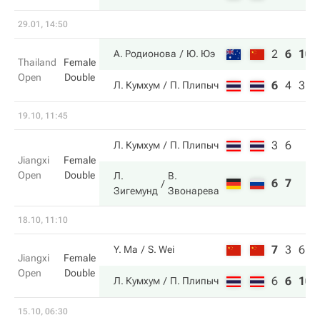
29.01, 14:50
2
6
10
А. Родионова
Ю. Юэ
Thailand
Female
Open
Double
6
4
3
Л. Кумхум
П. Плипыч
19.10, 11:45
3
6
Л. Кумхум
П. Плипыч
Jiangxi
Female
Open
Double
Л.
В.
6
7
Зигемунд
Звонарева
18.10, 11:10
7
3
6
Y. Ma
S. Wei
Jiangxi
Female
Open
Double
6
6
10
Л. Кумхум
П. Плипыч
15.10, 06:30