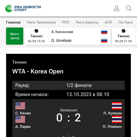
Главное
Лига Чемпионов
РПЛ
Лига Европы
АПЛ
Ла Лига
А. Калинская
Матч-
Теннис
Теннис
центр
Д. Шнайдер
06.08 19:30
06.08 21:00
Теннис
WTA
- Korea Open
Раунд:
1/2 финала
Время начала:
13.10.2023 в 08:10
Завершен
С. Кенин
Л. Кумхум
0
:
2
А. Паркс
П. Плипыч