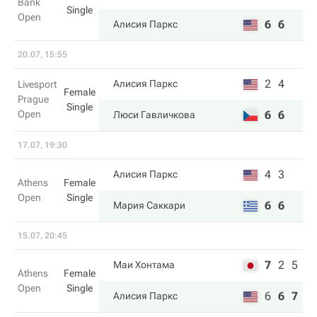
Bank
Single
Open
6
6
Алисия Паркс
20.07, 15:55
2
4
Алисия Паркс
Livesport
Female
Prague
Single
Open
6
6
Люси Гавличкова
17.07, 19:30
4
3
Алисия Паркс
Athens
Female
Open
Single
6
6
Мария Саккари
15.07, 20:45
7
2
5
Маи Хонтама
Athens
Female
Open
Single
6
6
7
Алисия Паркс