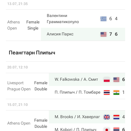
13.07, 21:35
Валентини
6
4
Грамматикопуло
Athens
Female
Open
Single
7
6
Алисия Паркс
Пеангтарн Плипыч
20.07, 12:10
6
6
W. Falkowska
А. Смит
Livesport
Female
Prague Open
Double
1
2
П. Плипыч
П. Томбаре
15.07, 21:10
4
6
M. Brooks
И. Хаверлаг
Female
Athens Open
Double
6
4
M. Kobori
П. Плипыч