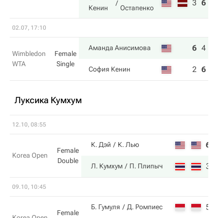
3
6
6
Кенин
Остапенко
02.07, 17:10
6
4
7
Аманда Анисимова
Wimbledon
Female
WTA
Single
2
6
6
София Кенин
Луксика Кумхум
12.10, 08:55
6
К. Дэй
К. Лью
Female
Korea Open
Double
3
Л. Кумхум
П. Плипыч
09.10, 10:45
5
Б. Гумуля
Д. Ромпиес
Female
Korea Open