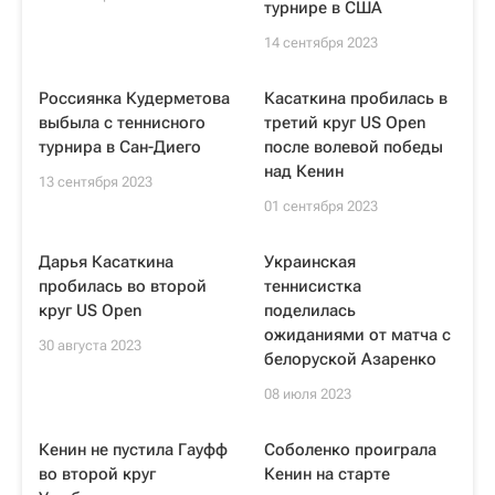
турнире в США
14 сентября 2023
Россиянка Кудерметова
Касаткина пробилась в
выбыла с теннисного
третий круг US Open
турнира в Сан-Диего
после волевой победы
над Кенин
13 сентября 2023
01 сентября 2023
Дарья Касаткина
Украинская
пробилась во второй
теннисистка
круг US Open
поделилась
ожиданиями от матча с
30 августа 2023
белоруской Азаренко
08 июля 2023
Кенин не пустила Гауфф
Соболенко проиграла
во второй круг
Кенин на старте