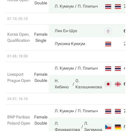
Double
7
Л. Кумхум
П. Плипыч
07.10, 05:10
6
Лян Ен-Шуо
Korea Open,
Female
Qualification
Single
2
Луксика Кумхум
01.08, 18:00
4
Л. Кумхум
П. Плипыч
Livesport
Female
Prague Open
Double
Н.
О.
6
Хибино
Калашникова
24.07, 16:10
7
Л. Кумхум
П. Плипыч
BNP Paribas
Female
Poland Open
Double
Л.
Л.
6
Фрухвиртова
Зигемунд