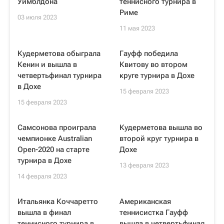
Уимблдона
теннисного турнира в
Риме
03 июля 2023
11 мая 2023
Кудерметова обыграла
Гауфф победила
Кенин и вышла в
Квитову во втором
четвертьфинал турнира
круге турнира в Дохе
в Дохе
15 февраля 2023
15 февраля 2023
Самсонова проиграла
Кудерметова вышла во
чемпионке Australian
второй круг турнира в
Open-2020 на старте
Дохе
турнира в Дохе
13 февраля 2023
14 февраля 2023
Итальянка Коччаретто
Американская
вышла в финал
теннисистка Гауфф
теннисного турнира в
вышла в четвертьфинал