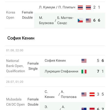
2
1
Л. Кумхум
П. Плипыч
Korea
Female
Open
Double
М.
Б. Маттек-
6
6
Боузкова
Сандс
София Кенин
01.08, 22:00
5
6
2
София Кенин
National
Female
Bank Open,
Single
Qualification
7
1
6
Лукреция Стефанини
28.07, 01:20
С.
А.
3
5
Кенин
Потапова
Mubadala
Female
Citi DC Open
Double
Э.
А.
6
7