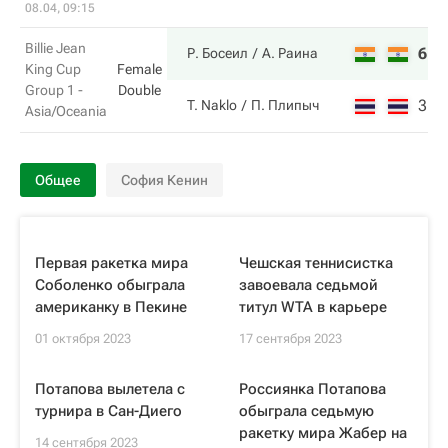
08.04, 09:15
Billie Jean
6
6
Р. Босеил
А. Раина
King Cup
Female
Group 1 -
Double
3
4
T. Naklo
П. Плипыч
Asia/Oceania
Общее
София Кенин
Первая ракетка мира
Чешская теннисистка
Соболенко обыграла
завоевала седьмой
американку в Пекине
титул WTA в карьере
01 октября 2023
17 сентября 2023
Потапова вылетела с
Россиянка Потапова
турнира в Сан-Диего
обыграла седьмую
ракетку мира Жабер на
14 сентября 2023