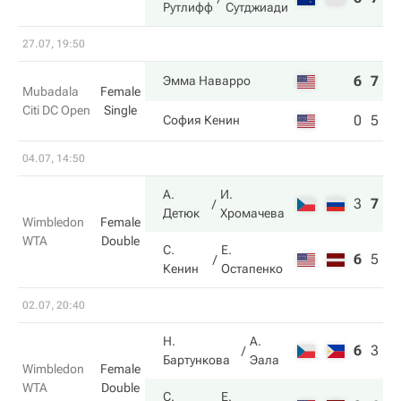
Рутлифф
Сутджиади
27.07, 19:50
6
7
Эмма Наварро
Mubadala
Female
Citi DC Open
Single
0
5
София Кенин
04.07, 14:50
А.
И.
3
7
6
Детюк
Хромачева
Wimbledon
Female
WTA
Double
С.
Е.
6
5
4
Кенин
Остапенко
02.07, 20:40
Н.
А.
6
3
1
Бартункова
Эала
Wimbledon
Female
WTA
Double
С.
Е.