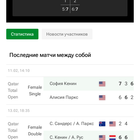
1
2
5
:
7
6
:
7
Статистика
Новости участников
Последние матчи между собой
11.02, 14:10
7
3
6
София Кенин
Qatar
Female
Total
Single
Open
6
6
2
Алисия Паркс
13.02, 18:35
2
4
С. Сандерс
А. Паркс
Qatar
Female
Total
Double
Open
6
6
С. Кенин
А. Рус