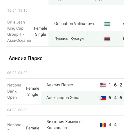
15.04, 15:10
Billie Jean
4
Ominahon Valihanova
King Cup
Female
Group 1 -
Single
6
Луксика Кумхум
Asia/Oceania
Алисия Паркс
06.08, 04:00
1
6
2
Алисия Паркс
National
Female
Bank
Single
Open
6
4
6
Александра Эала
04.08, 00:00
Виктория Хименес-
4
4
National
Касинцева
Female