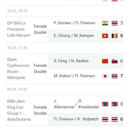
18.05, 19:10
3
1
Р. Босеил
П. Плипыч
GP SAR La
Female
Princesse
Double
Lalla Meryem
6
6
E. Chong
M. Kempen
15.04, 17:30
Open
6
6
S. Feng
N. Radisic
Capfinances
Female
Rouen
Double
7
2
M. Kobori
П. Плипыч
Metropole
09.04, 14:35
J.
O.
Billie Jean
0
0
Altansarnai
Khasbaatar
King Cup
Female
Group 1 -
Double
6
6
П. Плипыч
K. Yodpetch
Asia/Oceania