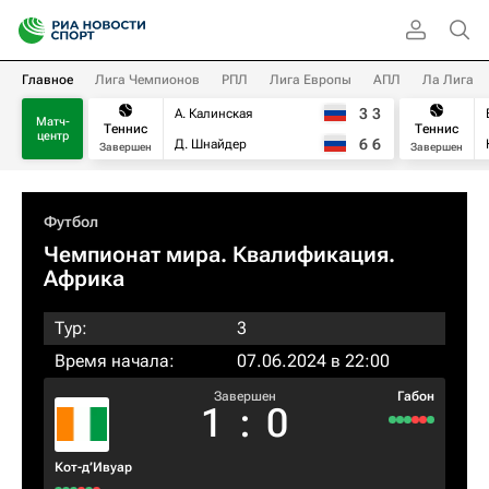
Главное
Лига Чемпионов
РПЛ
Лига Европы
АПЛ
Ла Лига
3
3
А. Калинская
Матч-
Теннис
Теннис
центр
6
6
Д. Шнайдер
Завершен
Завершен
Футбол
Чемпионат мира. Квалификация.
Африка
Тур:
3
Время начала:
07.06.2024 в 22:00
Завершен
Габон
1
:
0
Кот-д’Ивуар