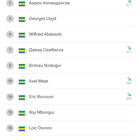
Аарон Аппиндангое
2
67‎’‎
Georges Lloyd
3
Wilfried Abessolo
6
Давид Самбисса
7
67‎’‎
Brimau Nziengui
8
Axel Meye
10
90‎’‎
Eric Bocoum
14
89‎’‎
Roy Mbongui
15
Loic Owono
16