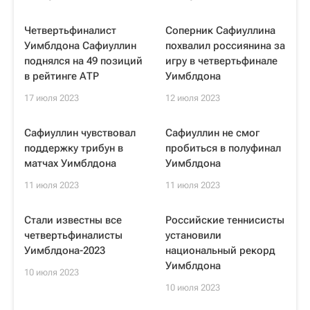
Четвертьфиналист
Соперник Сафиуллина
Уимблдона Сафиуллин
похвалил россиянина за
поднялся на 49 позиций
игру в четвертьфинале
в рейтинге АТР
Уимблдона
17 июля 2023
12 июля 2023
Сафиуллин чувствовал
Сафиуллин не смог
поддержку трибун в
пробиться в полуфинал
матчах Уимблдона
Уимблдона
11 июля 2023
11 июля 2023
Стали известны все
Российские теннисисты
четвертьфиналисты
установили
Уимблдона-2023
национальный рекорд
Уимблдона
10 июля 2023
10 июля 2023