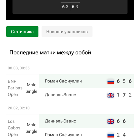
6
:
3
6
:
3
Статистика
Новости участников
Последние матчи между собой
08.03, 00:35
6
5
6
Роман Сафиуллин
BNP
Male
Paribas
Single
Open
1
7
2
Даниэль Эванс
20.02, 02:10
6
6
Даниэль Эванс
Los
Male
Cabos
Single
Open
2
4
Роман Сафиуллин