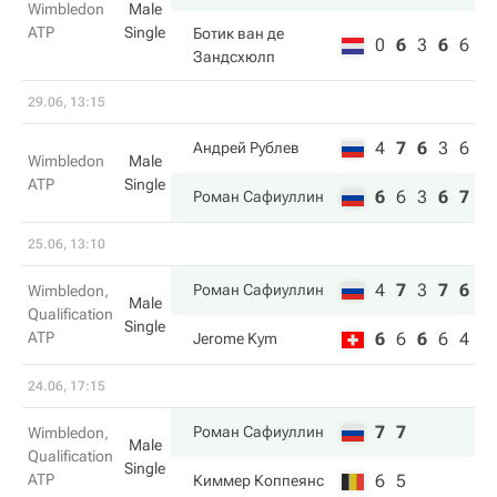
Wimbledon
Male
ATP
Single
Ботик ван де
0
6
3
6
6
Зандсхюлп
29.06, 13:15
4
7
6
3
6
Андрей Рублев
Wimbledon
Male
ATP
Single
6
6
3
6
7
Роман Сафиуллин
25.06, 13:10
4
7
3
7
6
Роман Сафиуллин
Wimbledon,
Male
Qualification
Single
ATP
6
6
6
6
4
Jerome Kym
24.06, 17:15
7
7
Роман Сафиуллин
Wimbledon,
Male
Qualification
Single
ATP
6
5
Киммер Коппеянс