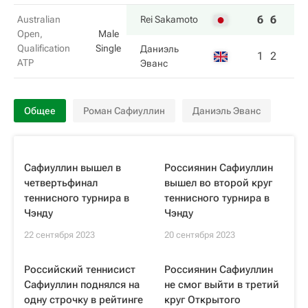
6
6
Australian
Rei Sakamoto
Open,
Male
Qualification
Single
Даниэль
1
2
ATP
Эванс
Общее
Роман Сафиуллин
Даниэль Эванс
Сафиуллин вышел в
Россиянин Сафиуллин
четвертьфинал
вышел во второй круг
теннисного турнира в
теннисного турнира в
Чэнду
Чэнду
22 сентября 2023
20 сентября 2023
Российский теннисист
Россиянин Сафиуллин
Сафиуллин поднялся на
не смог выйти в третий
одну строчку в рейтинге
круг Открытого