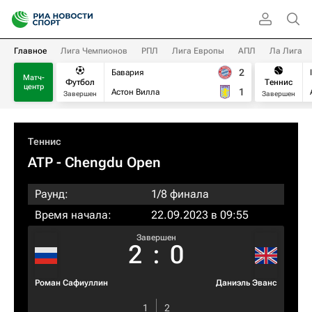
Главное
Лига Чемпионов
РПЛ
Лига Европы
АПЛ
Ла Лига
2
Бавария
Матч-
Футбол
Теннис
центр
1
Астон Вилла
Завершен
Завершен
Теннис
ATP
- Chengdu Open
Раунд:
1/8 финала
Время начала:
22.09.2023 в 09:55
Завершен
2
:
0
Роман Сафиуллин
Даниэль Эванс
1
2