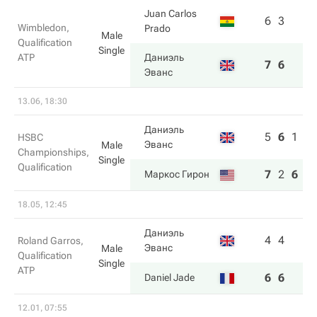
Juan Carlos
6
3
Wimbledon,
Prado
Male
Qualification
Single
ATP
Даниэль
7
6
Эванс
13.06, 18:30
Даниэль
5
6
1
HSBC
Эванс
Male
Championships,
Single
Qualification
7
2
6
Маркос Гирон
18.05, 12:45
Даниэль
4
4
Roland Garros,
Эванс
Male
Qualification
Single
ATP
6
6
Daniel Jade
12.01, 07:55