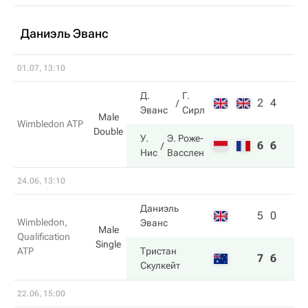
Даниэль Эванс
01.07, 13:10
Д.
Г.
2
4
Эванс
Сирл
Male
Wimbledon ATP
Double
У.
Э. Роже-
6
6
Нис
Васслен
24.06, 13:10
Даниэль
5
0
Wimbledon,
Эванс
Male
Qualification
Single
ATP
Тристан
7
6
Скулкейт
22.06, 15:00