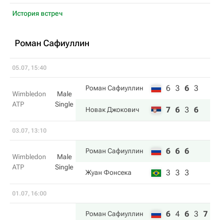
История встреч
Роман Сафиуллин
05.07, 15:40
6
3
6
3
Роман Сафиуллин
Wimbledon
Male
ATP
Single
7
6
3
6
Новак Джокович
03.07, 13:10
6
6
6
Роман Сафиуллин
Wimbledon
Male
ATP
Single
3
3
3
Жуан Фонсека
01.07, 16:00
6
4
6
3
7
Роман Сафиуллин