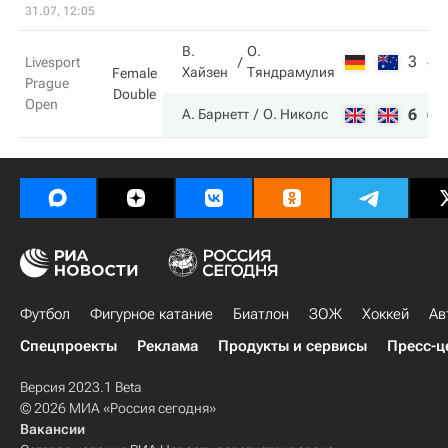
31.07, 12:05
В.
О.
3
4
Livesport
Хайзен
Тяндрамулия
Female
Prague
Double
Open
6
6
А. Барнетт
О. Николс
Футбол
Фигурное катание
Биатлон
ЗОЖ
Хоккей
Ав
Спецпроекты
Реклама
Продукты и сервисы
Пресс-ц
Версия 2023.1 Beta
© 2026 МИА «Россия сегодня»
Вакансии