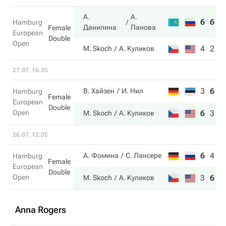
А.
А.
6
6
Hamburg
Данилина
Панова
Female
European
Double
Open
4
2
M. Skoch
А. Куликов
27.07, 16:35
3
6
1
В. Хайзен
И. Нил
Hamburg
Female
European
Double
Open
6
3
1
M. Skoch
А. Куликов
26.07, 12:05
6
4
6
А. Фомина
С. Лансере
Hamburg
Female
European
Double
Open
3
6
1
M. Skoch
А. Куликов
Anna Rogers