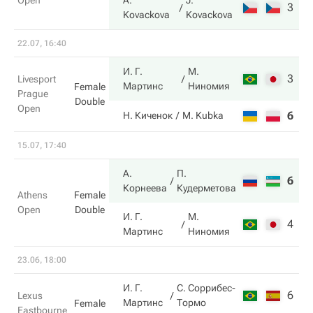
Open
A.
J.
3
6
Kovackova
Kovackova
22.07, 16:40
И. Г.
М.
3
6
Livesport
Мартинс
Ниномия
Female
Prague
Double
Open
6
4
Н. Киченок
M. Kubka
15.07, 17:40
А.
П.
6
7
Корнеева
Кудерметова
Athens
Female
Open
Double
И. Г.
М.
4
6
Мартинс
Ниномия
23.06, 18:00
И. Г.
С. Соррибес-
6
4
Lexus
Мартинс
Тормо
Female
Eastbourne