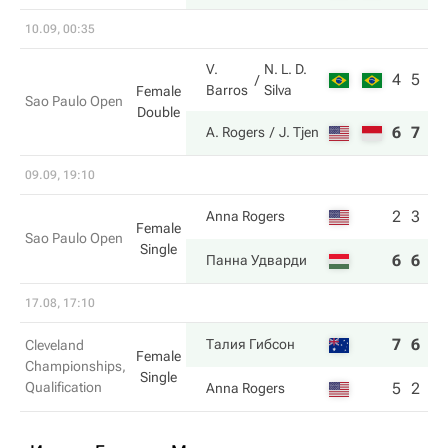
10.09, 00:35
V.
N. L. D.
4
5
Barros
Silva
Female
Sao Paulo Open
Double
6
7
A. Rogers
J. Tjen
09.09, 19:10
2
3
Anna Rogers
Female
Sao Paulo Open
Single
6
6
Панна Удварди
17.08, 17:10
7
6
Талия Гибсон
Cleveland
Female
Championships,
Single
Qualification
5
2
Anna Rogers