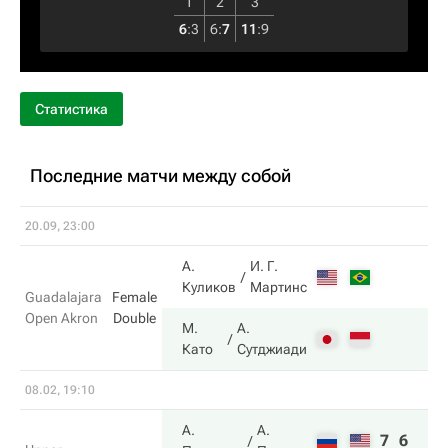
1
2
3
6
:
3
6
:
7
11
:
9
Статистика
Последние матчи между собой
20.09, 23:00
А.
И. Г.
Куликов
Мартинс
Guadalajara
Female
Open Akron
Double
М.
А.
Като
Сутджиади
08.02, 19:10
А.
А.
7
6