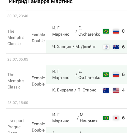
Ингрид Гамарра Мартинс
30.07, 23:40
И. Г.
E.
0
2
The
Мартинс
Ovcharenko
Female
Memphis
Double
Classic
6
6
Ч. Хаоцин
М. Джойнт
28.07, 05:05
И. Г.
E.
6
6
The
Мартинс
Ovcharenko
Female
Memphis
Double
Classic
4
7
К. Биррелл
П. Стирнс
23.07, 15:00
И. Г.
М.
6
3
Livesport
Мартинс
Ниномия
Female
Prague
Double