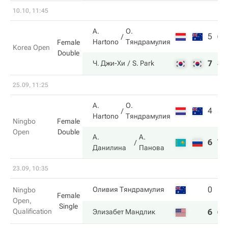
10.10, 11:45
A.
О.
5
6
Hartono
Тяндрамулия
Female
Korea Open
Double
7
4
Ч. Джи-Хи
S. Park
25.09, 11:25
A.
О.
4
5
Hartono
Тяндрамулия
Ningbo
Female
Open
Double
А.
А.
6
7
Данилина
Панова
23.09, 10:35
0
1
Оливия Тяндрамулия
Ningbo
Female
Open,
Single
Qualification
6
6
Элизабет Мандлик