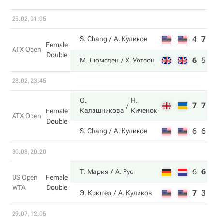
25.02, 01:05
4
7
5
S. Chang
А. Куликов
Female
ATX Open
Double
6
5
1
М. Люмсден
Х. Уотсон
28.02, 23:45
О.
Н.
7
7
Калашникова
Киченок
Female
ATX Open
Double
6
6
S. Chang
А. Куликов
30.08, 20:20
6
6
7
Т. Мария
А. Рус
US Open
Female
WTA
Double
7
3
6
Э. Крюгер
А. Куликов
29.07, 12:05