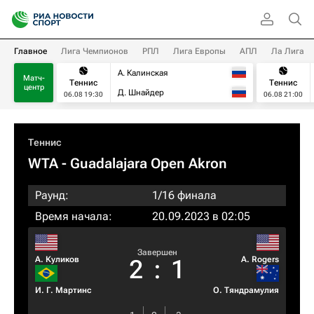
Главное
Лига Чемпионов
РПЛ
Лига Европы
АПЛ
Ла Лига
А. Калинская
Матч-
Теннис
Теннис
центр
Д. Шнайдер
06.08 19:30
06.08 21:00
Теннис
WTA
- Guadalajara Open Akron
Раунд:
1/16 финала
Время начала:
20.09.2023 в 02:05
Завершен
А. Куликов
A. Rogers
2
:
1
И. Г. Мартинс
О. Тяндрамулия