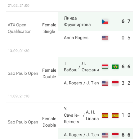
21.02, 21:00
Линда
6
7
Фрухвиртова
ATX Open,
Female
Qualification
Single
0
5
Anna Rogers
13.09, 01:30
Т.
Л.
6
6
Бабош
Стефани
Female
Sao Paulo Open
Double
3
2
A. Rogers
J. Tjen
11.09, 21:10
Y.
A. H.
1
0
Cavalle-
Linana
Female
Reimers
Sao Paulo Open
Double
6
6
A. Rogers
J. Tjen