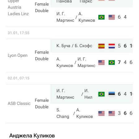
Upper
Панова
Паркс
Female
Austria
Double
Ladies Linz
И. Г.
А.
6
4
Мартинс
Куликов
31.01, 17:55
5
6
10
К. Буча
Б. Схофс
Female
Lyon Open
Double
А.
И. Г.
7
4
6
Куликов
Мартинс
02.01, 07:15
И. Г.
И.
6
4
10
Мартинс
Нил
Female
ASB Classic
Double
S.
А.
3
6
6
Chang
Куликов
Анджела Куликов