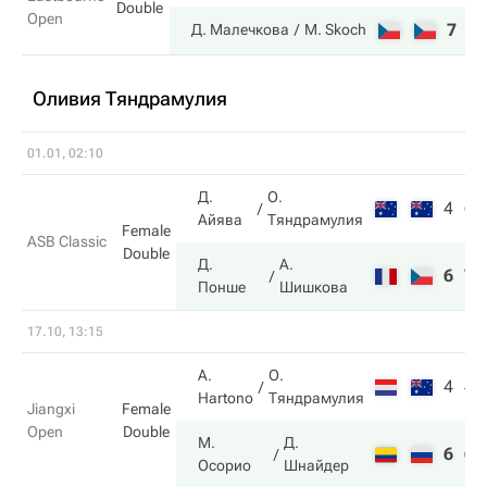
Double
Open
7
6
Д. Малечкова
M. Skoch
Оливия Тяндрамулия
01.01, 02:10
Д.
О.
4
6
Айява
Тяндрамулия
Female
ASB Classic
Double
Д.
А.
6
7
Понше
Шишкова
17.10, 13:15
A.
О.
4
4
Hartono
Тяндрамулия
Jiangxi
Female
Open
Double
М.
Д.
6
6
Осорио
Шнайдер