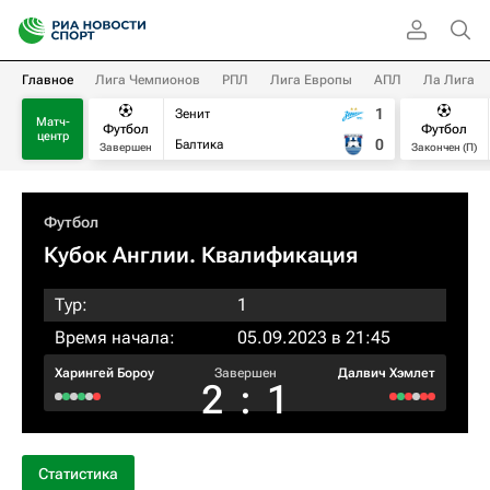
Главное
Лига Чемпионов
РПЛ
Лига Европы
АПЛ
Ла Лига
1
Зенит
Матч-
Футбол
Футбол
центр
0
Балтика
Завершен
Закончен (П)
Футбол
Кубок Англии. Квалификация
Тур:
1
Время начала:
05.09.2023 в 21:45
Харингей Бороу
Завершен
Далвич Хэмлет
2
:
1
Статистика