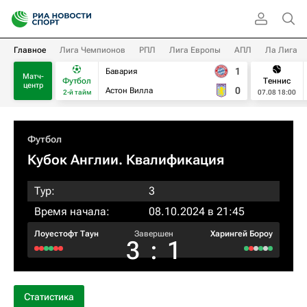
Главное
Лига Чемпионов
РПЛ
Лига Европы
АПЛ
Ла Лига
1
Бавария
Матч-
Футбол
Теннис
центр
0
Астон Вилла
2-й тайм
07.08 18:00
Футбол
Кубок Англии. Квалификация
Тур:
3
Время начала:
08.10.2024 в 21:45
Лоуестофт Таун
Завершен
Харингей Бороу
3
:
1
Статистика