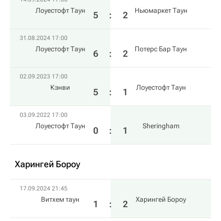
Лоуестофт Таун
Ньюмаркет Таун
5
:
2
31.08.2024 17:00
Лоуестофт Таун
Потерс Бар Таун
6
:
2
02.09.2023 17:00
Кэнви
Лоуестофт Таун
5
:
1
03.09.2022 17:00
Лоуестофт Таун
Sheringham
0
:
1
Харингей Бороу
17.09.2024 21:45
Витхем таун
Харингей Бороу
1
:
2