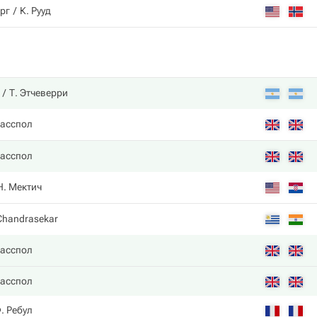
ерг
К. Рууд
Т. Этчеверри
ласспол
ласспол
Н. Мектич
Chandrasekar
ласспол
ласспол
. Ребул