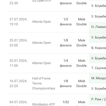
US Open ATP
23:30
финала
Double
У. Блумб
У. Блумб
27.07.2024,
1/2
Male
Atlanta Open
19:10
финала
Double
Н. Лэммо
У. Блумб
25.07.2024,
1/8
Male
Atlanta Open
22:00
финала
Double
В. Кирко
У. Блумб
25.07.2024,
1/4
Male
Atlanta Open
17:00
финала
Double
Т. Скулке
М. Макд
Hall of Fame
16.07.2024,
1/8
Male
Tennis
22:25
финала
Double
Championships
У. Блумб
Р. Рам
04.07.2024,
1/32
Male
Wimbledon ATP