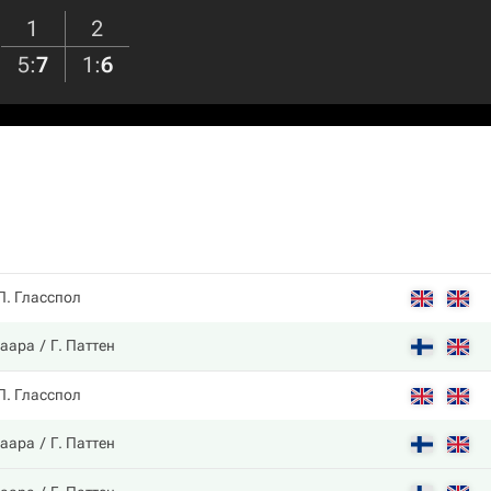
1
2
5
:
7
1
:
6
Л. Гласспол
ваара
Г. Паттен
Л. Гласспол
ваара
Г. Паттен