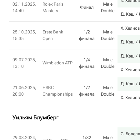
Х. Хелио
02.11.2025,
Rolex Paris
Male
Финал
14:40
Masters
Double
Д. Кэш
Х. Хелио
25.10.2025,
Erste Bank
1/2
Male
15:35
Open
финала
Double
Д. Кэш
Д. Кэш
09.07.2025,
1/4
Male
Wimbledon ATP
13:10
финала
Double
Х. Хелио
Д. Кэш
21.06.2025,
HSBC
1/2
Male
20:00
Championships
финала
Double
Х. Хелио
Уильям Блумберг
С. Болел
29.08.2024,
1/32
Male