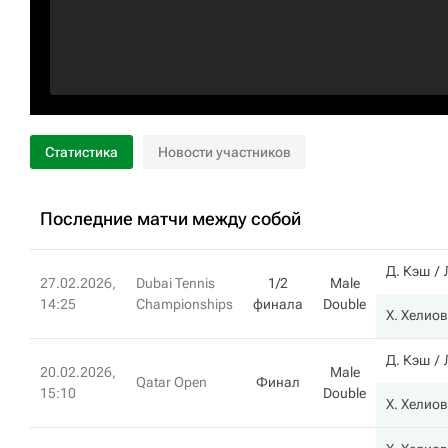
Статистика
Новости участников
Последние матчи между собой
Д. Кэш
27.02.2026,
Dubai Tennis
1/2
Male
14:25
Championships
финала
Double
Х. Хелио
Д. Кэш
20.02.2026,
Male
Qatar Open
Финал
15:10
Double
Х. Хелио