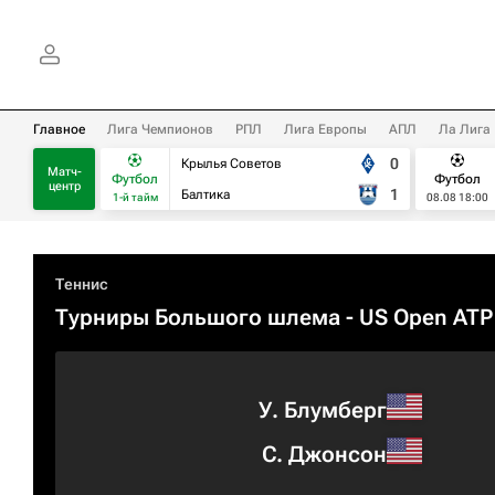
Главное
Лига Чемпионов
РПЛ
Лига Европы
АПЛ
Ла Лига
0
Крылья Советов
Матч-
Футбол
Футбол
центр
1
Балтика
1-й тайм
08.08 18:00
Теннис
Турниры Большого шлема
- US Open ATP
У. Блумберг
С. Джонсон