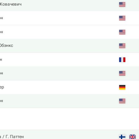
 Ковачевич
он
он
Юбэнкс
н
он
ер
он
а
Г. Паттен