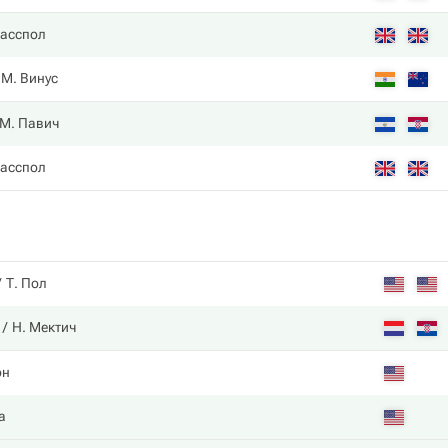
ласспол
М. Винус
М. Павич
ласспол
Т. Пол
Н. Мектич
он
а