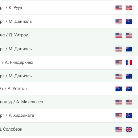
ерг
К. Рууд
ерг
М. Даниэль
нс
Д. Уитроу
ерг
М. Даниэль
в
А. Риндеркнех
ерг
М. Даниэль
йт
А. Уолтон
ональд
А. Микельсен
ерг
Р. Хидзиката
Д. Солсбери