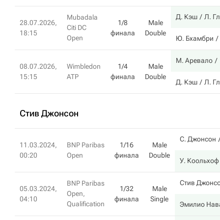
Д. Кэш
Л. Г
Mubadala
28.07.2026,
1/8
Male
Citi DC
18:15
финала
Double
Open
Ю. Бхамбри
М. Аревало
08.07.2026,
Wimbledon
1/4
Male
15:15
ATP
финала
Double
Д. Кэш
Л. Г
Стив Джонсон
С. Джонсон
11.03.2024,
BNP Paribas
1/16
Male
00:20
Open
финала
Double
У. Коольхоф
Стив Джонс
BNP Paribas
05.03.2024,
1/32
Male
Open,
04:10
финала
Single
Qualification
Эмилио Нав