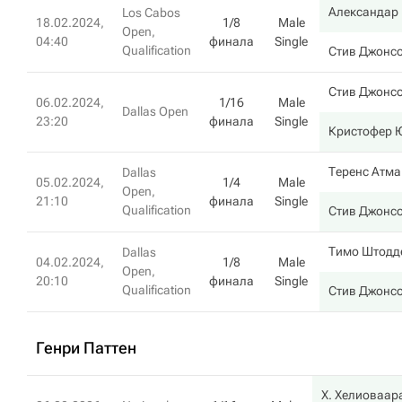
Александар
Los Cabos
18.02.2024,
1/8
Male
Open,
04:40
финала
Single
Qualification
Стив Джонс
Стив Джонс
06.02.2024,
1/16
Male
Dallas Open
23:20
финала
Single
Кристофер 
Теренс Атма
Dallas
05.02.2024,
1/4
Male
Open,
21:10
финала
Single
Qualification
Стив Джонс
Тимо Штодд
Dallas
04.02.2024,
1/8
Male
Open,
20:10
финала
Single
Qualification
Стив Джонс
Генри Паттен
Х. Хелиоваар