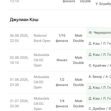
13:10
финала
Double
У. Блумб
Джулиан Кэш
Ф. Черундоло
06.08.2026,
National
1/16
Male
22:55
Bank Open
финала
Double
Д. Кэш
Л. Г
Д. Кэш
Л. Г
Mubadala
02.08.2026,
Male
Citi DC
Финал
18:10
Double
Open
О. Крайчек
А. Бехар
A. 
Mubadala
01.08.2026,
1/2
Male
Citi DC
23:30
финала
Double
Open
Д. Кэш
Л. Г
Mubadala
Д. Кэш
Л. Г
31.07.2026,
1/4
Male
Citi DC
23:30
финала
Double
С. Думбиа
Ф
Open