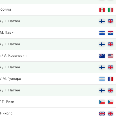
оболли
а
Г. Паттен
М. Павич
а
Г. Паттен
с
А. Ковачевич
а
Г. Паттен
М. Гуинард
а
Г. Паттен
П. Рики
 Николс