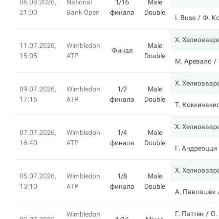
06.08.2026,
National
1/16
Male
21:00
Bank Open
финала
Double
I. Buse
Ф. К
Х. Хелиоваар
11.07.2026,
Wimbledon
Male
Финал
15:05
ATP
Double
М. Аревало
Х. Хелиоваар
09.07.2026,
Wimbledon
1/2
Male
17:15
ATP
финала
Double
Т. Коккинаки
Х. Хелиоваар
07.07.2026,
Wimbledon
1/4
Male
16:40
ATP
финала
Double
Г. Андреоцци
Х. Хелиоваар
05.07.2026,
Wimbledon
1/8
Male
13:10
ATP
финала
Double
А. Павлашек
Г. Паттен
О.
Wimbledon