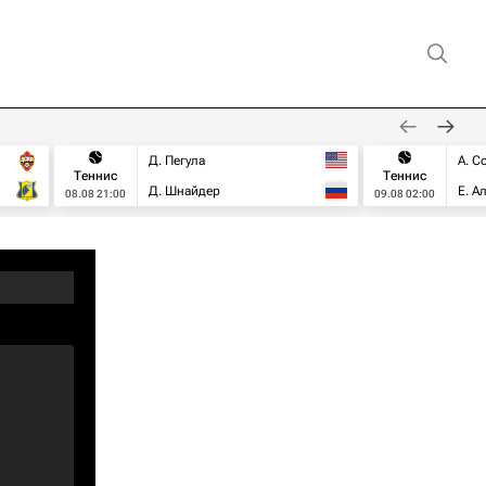
Д. Пегула
А. С
Теннис
Теннис
Д. Шнайдер
Е. А
08.08 21:00
09.08 02:00