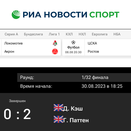
Серия А
Бундеслига
Лига 1
КХЛ
НХЛ
Евролига
НБА
Локомотив
ЦСКА
Футбол
Акрон
Ростов
08.08 20:30
Раунд:
1/32 финала
Время начала:
30.08.2023 в 18:25
Завершен
Д. Кэш
0
:
2
Г. Паттен