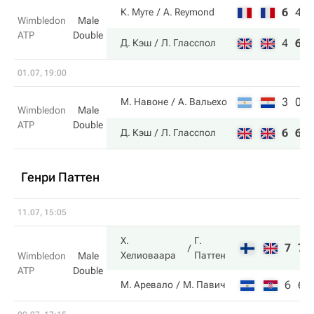
6
4
К. Муте
A. Reymond
Wimbledon
Male
ATP
Double
4
6
Д. Кэш
Л. Гласспол
01.07, 19:00
3
0
М. Навоне
А. Вальехо
Wimbledon
Male
ATP
Double
6
6
Д. Кэш
Л. Гласспол
Генри Паттен
11.07, 15:05
Х.
Г.
7
7
Хелиоваара
Паттен
Wimbledon
Male
ATP
Double
6
6
М. Аревало
М. Павич