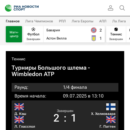
Главное
Лига Чемпионов
РПЛ
Лига Европы
АПЛ
Ла Лига
2
Бавария
Матч-
Футбол
Теннис
центр
1
Астон Вилла
Завершен
Завершен
Теннис
Турниры Большого шлема
-
Wimbledon ATP
Раунд:
1/4 финала
Время начала:
09.07.2025 в 13:10
Завершен
Д. Кэш
Х. Хелиоваара
2
:
1
Л. Гласспол
Г. Паттен