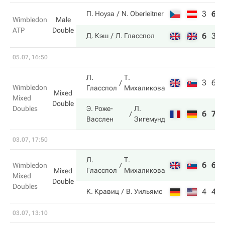
3
6
П. Ноуза
N. Oberleitner
Wimbledon
Male
ATP
Double
6
3
Д. Кэш
Л. Гласспол
05.07, 16:50
Л.
Т.
3
6
Wimbledon
Гласспол
Михаликова
Mixed
Mixed
Double
Doubles
Э. Роже-
Л.
6
7
Васслен
Зигемунд
03.07, 17:50
Л.
Т.
6
6
Wimbledon
Гласспол
Михаликова
Mixed
Mixed
Double
Doubles
4
4
К. Кравиц
В. Уильямс
03.07, 13:10