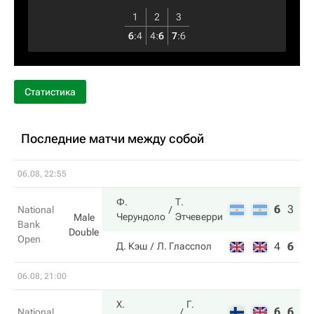
1
2
3
6
:
4
4
:
6
7
:
6
Статистика
Последние матчи между собой
06.08, 22:55
Ф.
Т.
6
3
10
National
Черундоло
Этчеверри
Male
Bank
Double
Open
4
6
7
Д. Кэш
Л. Гласспол
06.08, 21:00
Х.
Г.
6
6
National