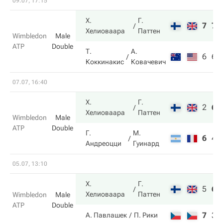
09.07, 17:15
Х.
Г.
7
7
Хелиоваара
Паттен
Wimbledon
Male
ATP
Double
Т.
А.
6
6
Коккинакис
Ковачевич
07.07, 16:40
Х.
Г.
2
6
Хелиоваара
Паттен
Wimbledon
Male
ATP
Double
Г.
М.
6
4
Андреоцци
Гуинард
05.07, 13:10
Х.
Г.
5
6
Хелиоваара
Паттен
Wimbledon
Male
ATP
Double
7
3
А. Павлашек
П. Рики