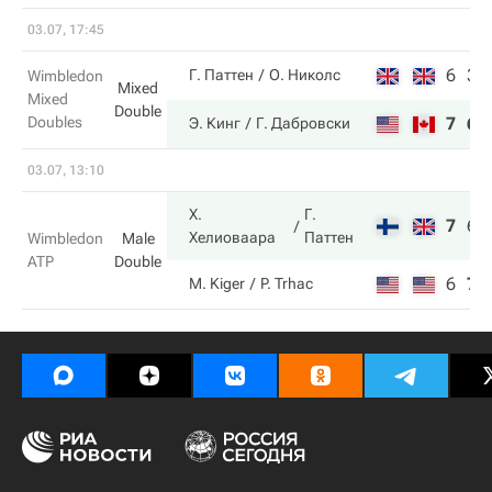
03.07, 17:45
6
3
Г. Паттен
О. Николс
Wimbledon
Mixed
Mixed
Double
Doubles
7
6
Э. Кинг
Г. Дабровски
03.07, 13:10
Х.
Г.
7
6
Хелиоваара
Паттен
Wimbledon
Male
ATP
Double
6
7
M. Kiger
P. Trhac