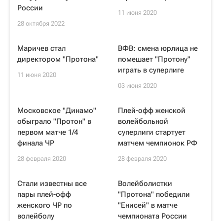
России
11 июня 2020
28 октября 2022
Маричев стал
ВФВ: смена юрлица не
директором "Протона"
помешает "Протону"
играть в суперлиге
11 июня 2020
03 июня 2020
Московское "Динамо"
Плей-офф женской
обыграло "Протон" в
волейбольной
первом матче 1/4
суперлиги стартует
финала ЧР
матчем чемпионок РФ
28 февраля 2020
28 февраля 2020
Стали известны все
Волейболистки
пары плей-офф
"Протона" победили
женского ЧР по
"Енисей" в матче
волейболу
чемпионата России