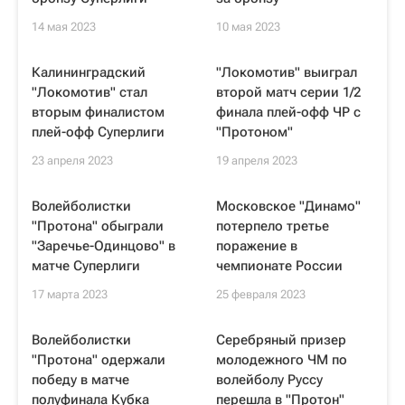
14 мая 2023
10 мая 2023
Калининградский
"Локомотив" выиграл
"Локомотив" стал
второй матч серии 1/2
вторым финалистом
финала плей-офф ЧР с
плей-офф Суперлиги
"Протоном"
23 апреля 2023
19 апреля 2023
Волейболистки
Московское "Динамо"
"Протона" обыграли
потерпело третье
"Заречье-Одинцово" в
поражение в
матче Суперлиги
чемпионате России
17 марта 2023
25 февраля 2023
Волейболистки
Серебряный призер
"Протона" одержали
молодежного ЧМ по
победу в матче
волейболу Руссу
полуфинала Кубка
перешла в "Протон"