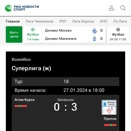
Главное
Лига Чемпионов
РПЛ
Лига Европы
АПЛ
Ла Лига
0
Динамо Москва
Матч-
Футбол
Футбол
центр
0
Динамо Махачкала
1-й тайм
09.08 17:00
Волейбол
Суперлига (ж)
Тур:
18
Время начала:
27.01.2024 в 18:00
Атом-Курск
Завершен
0
:
3
Протон