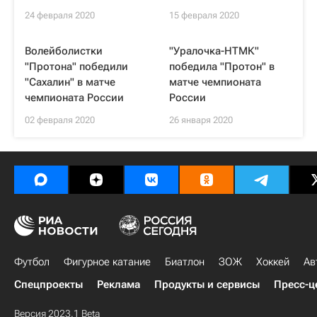
24 февраля 2020
15 февраля 2020
Волейболистки
"Уралочка-НТМК"
"Протона" победили
победила "Протон" в
"Сахалин" в матче
матче чемпионата
чемпионата России
России
02 февраля 2020
26 января 2020
Футбол
Фигурное катание
Биатлон
ЗОЖ
Хоккей
Ав
Спецпроекты
Реклама
Продукты и сервисы
Пресс-ц
Версия 2023.1 Beta