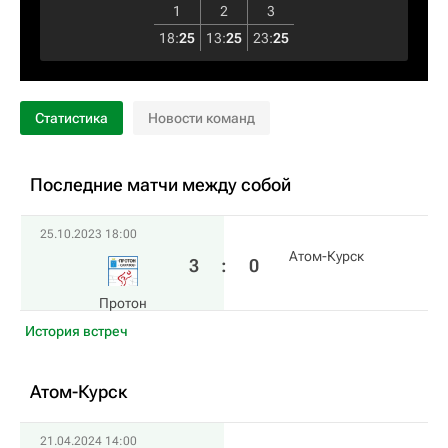
1
2
3
18
:
25
13
:
25
23
:
25
Статистика
Новости команд
Последние матчи между собой
25.10.2023 18:00
Атом-Курск
3
:
0
Протон
История встреч
Атом-Курск
21.04.2024 14:00