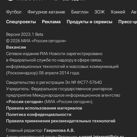
Футбол
Фигурное катание
Биатлон
ЗОЖ
Хоккей
Ав
Спецпроекты
Реклама
Продукты и сервисы
Пресс-ц
Версия 2023.1 Beta
© 2026 МИА «Россия сегодня»
Вакансии
Сетевое издание РИА Новости зарегистрировано
в Федеральной службе по надзору в сфере связи,
информационных технологий и массовых коммуникаций
(Роскомнадзор) 08 апреля 2014 года.
Свидетельство о регистрации Эл № ФС77-57640
Учредитель: Федеральное государственное унитарное
предприятие Международное информационное агентство
«Россия сегодня»
(МИА «Россия сегодня»).
Правила использования материалов
Политика конфиденциальности
Правила применения рекомендательных технологий
Главный редактор:
Гаврилова А.В.
Адрес электронной почты Редакции:
r-sport.internet@ria.ru