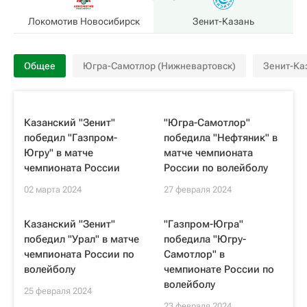
Локомотив Новосибирск
Зенит-Казань
Общее
Югра-Самотлор (Нижневартовск)
Зенит-Ка
Казанский "Зенит"
"Югра-Самотлор"
победил "Газпром-
победила "Нефтяник" в
Югру" в матче
матче чемпионата
чемпионата России
России по волейболу
02 марта 2024
27 февраля 2024
Казанский "Зенит"
"Газпром-Югра"
победил "Урал" в матче
победила "Югру-
чемпионата России по
Самотлор" в
волейболу
чемпионате России по
волейболу
25 февраля 2024
23 февраля 2024