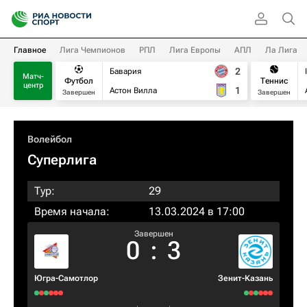
Главное
Лига Чемпионов
РПЛ
Лига Европы
АПЛ
Ла Лига
2
Бавария
Матч-
Футбол
Теннис
центр
1
Астон Вилла
Завершен
Завершен
Волейбол
Суперлига
Тур:
29
Время начала:
13.03.2024 в 17:00
Завершен
0
:
3
Югра-Самотлор
Зенит-Казань