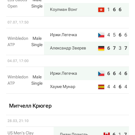
Open
Single
1
6
6
Коулман Вонг
07.07, 17:50
4
5
6
6
Иржи Легечка
Wimbledon
Male
ATP
Single
6
7
3
7
Александр Зверев
04.07, 17:00
6
6
4
6
Иржи Легечка
Wimbledon
Male
ATP
Single
4
4
6
4
Хауме Мунар
Митчелл Крюгер
28.03, 21:10
US Men's Clay
6
1
7
Лиам Драксль