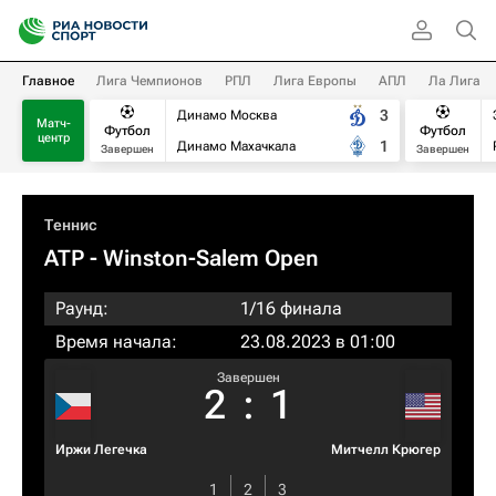
Главное
Лига Чемпионов
РПЛ
Лига Европы
АПЛ
Ла Лига
3
Динамо Москва
Матч-
Футбол
Футбол
центр
1
Динамо Махачкала
Завершен
Завершен
Теннис
ATP
- Winston-Salem Open
Раунд:
1/16 финала
Время начала:
23.08.2023 в 01:00
Завершен
2
:
1
Иржи Легечка
Митчелл Крюгер
1
2
3