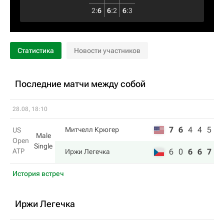
2
:
6
6
:
2
6
:
3
Статистика
Новости участников
Последние матчи между собой
28.08, 18:10
7
6
4
4
5
Митчелл Крюгер
US
Male
Open
Single
ATP
6
0
6
6
7
Иржи Легечка
История встреч
Иржи Легечка