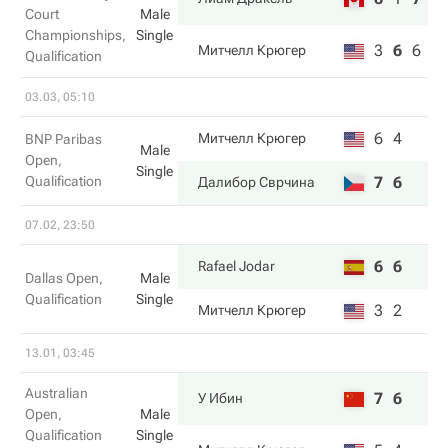
Court
Male
Championships,
Single
3
6
6
Митчелл Крюгер
Qualification
03.03, 05:10
6
4
Митчелл Крюгер
BNP Paribas
Male
Open,
Single
Qualification
7
6
Далибор Сврчина
07.02, 23:50
6
6
Rafael Jodar
Dallas Open,
Male
Qualification
Single
3
2
Митчелл Крюгер
13.01, 03:45
Australian
7
6
У Ибин
Open,
Male
Qualification
Single