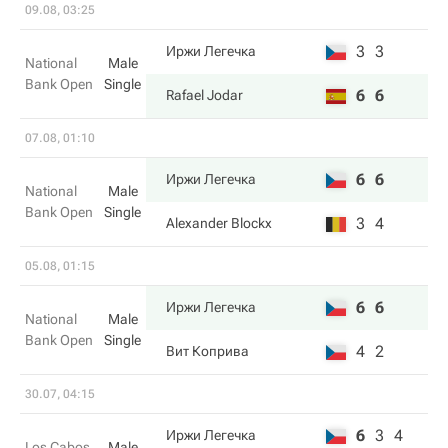
09.08, 03:25
3
3
Иржи Легечка
National
Male
Bank Open
Single
6
6
Rafael Jodar
07.08, 01:10
6
6
Иржи Легечка
National
Male
Bank Open
Single
3
4
Alexander Blockx
05.08, 01:15
6
6
Иржи Легечка
National
Male
Bank Open
Single
4
2
Вит Коприва
30.07, 04:15
6
3
4
Иржи Легечка
Los Cabos
Male