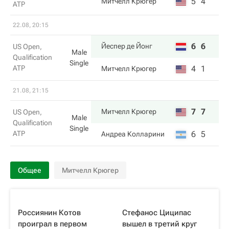
5
4
Митчелл Крюгер
ATP
22.08, 20:15
6
6
Йеспер де Йонг
US Open,
Male
Qualification
Single
ATP
4
1
Митчелл Крюгер
21.08, 21:15
7
7
Митчелл Крюгер
US Open,
Male
Qualification
Single
ATP
6
5
Андреа Колларини
Общее
Митчелл Крюгер
Россиянин Котов
Стефанос Циципас
проиграл в первом
вышел в третий круг