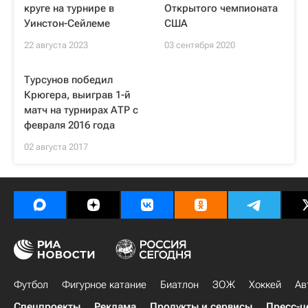
круге на турнире в
Открытого чемпионата
Уинстон-Сейлеме
США
22 августа 2023
03 сентября 2020
Турсунов победил
Крюгера, выиграв 1-й
матч на турнирах АТР с
февраля 2016 года
02 августа 2017
Футбол
Фигурное катание
Биатлон
ЗОЖ
Хоккей
Ав
Спецпроекты
Реклама
Продукты и сервисы
Пресс-ц