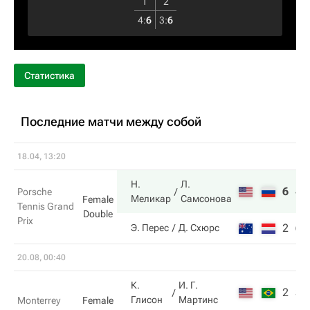
1
2
4
:
6
3
:
6
Статистика
Последние матчи между собой
18.04, 13:20
Н.
Л.
6
4
Porsche
Меликар
Самсонова
Female
Tennis Grand
Double
Prix
2
6
Э. Перес
Д. Схюрс
20.08, 00:40
К.
И. Г.
2
3
Глисон
Мартинс
Monterrey
Female