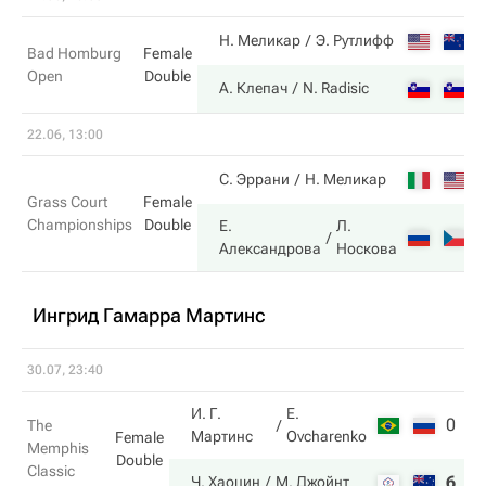
4
Н. Меликар
Э. Рутлифф
Bad Homburg
Female
Open
Double
6
А. Клепач
N. Radisic
22.06, 13:00
2
С. Эррани
Н. Меликар
Grass Court
Female
Championships
Double
Е.
Л.
6
Александрова
Носкова
Ингрид Гамарра Мартинс
30.07, 23:40
И. Г.
E.
0
2
The
Мартинс
Ovcharenko
Female
Memphis
Double
Classic
6
6
Ч. Хаоцин
М. Джойнт