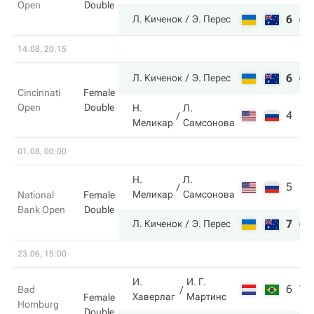
Open
Double
6
6
Л. Киченок
Э. Перес
14.08, 20:15
6
6
Л. Киченок
Э. Перес
Cincinnati
Female
Open
Double
Н.
Л.
4
1
Меликар
Самсонова
01.08, 00:00
Н.
Л.
5
1
Меликар
Самсонова
National
Female
Bank Open
Double
7
6
Л. Киченок
Э. Перес
23.06, 15:00
И.
И. Г.
6
7
Bad
Хаверлаг
Мартинс
Female
Homburg
Double