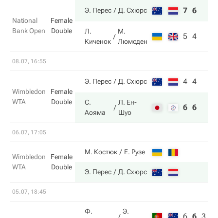
7
6
Э. Перес
Д. Схюрс
National
Female
Bank Open
Double
Л.
М.
5
4
Киченок
Люмсден
08.07, 16:55
4
4
Э. Перес
Д. Схюрс
Wimbledon
Female
WTA
Double
С.
Л. Ен-
6
6
Аояма
Шуо
06.07, 17:05
М. Костюк
Е. Рузе
Wimbledon
Female
WTA
Double
Э. Перес
Д. Схюрс
05.07, 18:45
Ф.
Э.
6
6
3