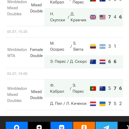
Wimbledon
Кабрал
Перес
Mixed
Mixed
Double
Doubles
Н.
Д.
7
4
6
Скупски
Кравчик
05.07, 15:25
М.
S.
3
1
Осорио
Sierra
Wimbledon
Female
WTA
Double
6
6
Э. Перес
Д. Схюрс
03.07, 19:00
Ф.
Э.
5
7
6
Wimbledon
Кабрал
Перес
Mixed
Mixed
Double
Doubles
7
5
2
Д. Пел
Л. Киченок