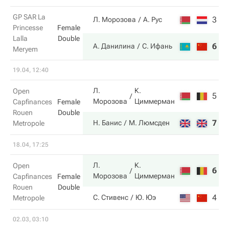
GP SAR La
3
2
Л. Морозова
А. Рус
Princesse
Female
Lalla
Double
6
6
А. Данилина
С. Ифань
Meryem
19.04, 12:40
Л.
К.
Open
5
1
Морозова
Циммерман
Capfinances
Female
Rouen
Double
7
6
Н. Банис
М. Люмсден
Metropole
18.04, 17:25
Л.
К.
Open
6
7
Морозова
Циммерман
Capfinances
Female
Rouen
Double
4
5
С. Стивенс
Ю. Юэ
Metropole
02.03, 03:10