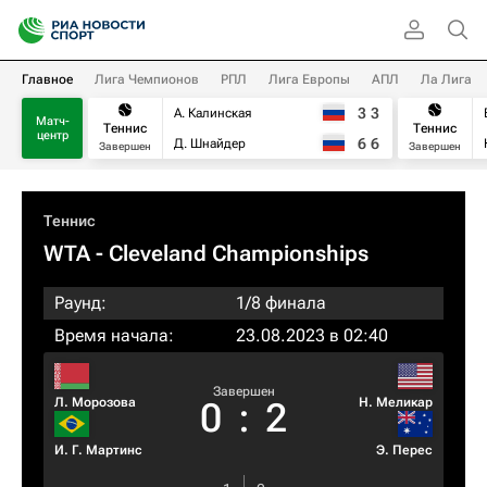
Главное
Лига Чемпионов
РПЛ
Лига Европы
АПЛ
Ла Лига
3
3
А. Калинская
Матч-
Теннис
Теннис
центр
6
6
Д. Шнайдер
Завершен
Завершен
Теннис
WTA
- Cleveland Championships
Раунд:
1/8 финала
Время начала:
23.08.2023 в 02:40
Завершен
Л. Морозова
Н. Меликар
0
:
2
И. Г. Мартинс
Э. Перес