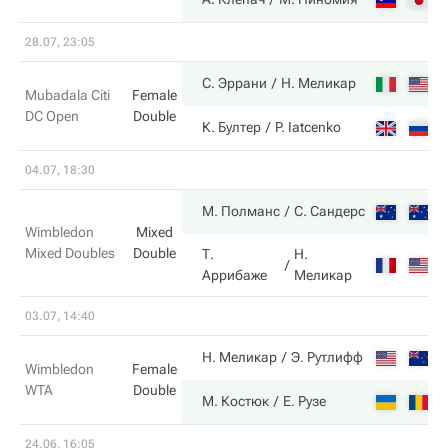
28.07, 23:05
6
С. Эррани
Н. Меликар
Mubadala Citi
Female
DC Open
Double
1
К. Бултер
P. Iatcenko
04.07, 18:30
6
М. Полманс
С. Сандерс
Wimbledon
Mixed
Mixed Doubles
Double
Т.
Н.
3
Аррибаже
Меликар
03.07, 14:40
3
Н. Меликар
Э. Рутлифф
Wimbledon
Female
WTA
Double
6
М. Костюк
Е. Рузе
24.06, 16:05