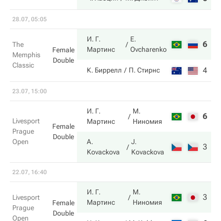
28.07, 05:05
И. Г.
E.
6
6
The
Мартинс
Ovcharenko
Female
Memphis
Double
Classic
4
7
К. Биррелл
П. Стирнс
23.07, 15:00
И. Г.
М.
6
3
Livesport
Мартинс
Ниномия
Female
Prague
Double
Open
A.
J.
3
6
Kovackova
Kovackova
22.07, 16:40
И. Г.
М.
3
6
Livesport
Мартинс
Ниномия
Female
Prague
Double
Open