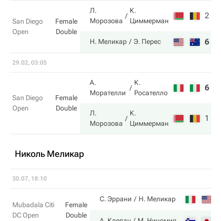
Л.
К.
2
1
Морозова
Циммерман
San Diego
Female
Open
Double
6
6
Н. Меликар
Э. Перес
29.02, 03:05
А.
К.
6
1
Морателли
Росателло
San Diego
Female
Open
Double
Л.
К.
1
6
Морозова
Циммерман
Николь Меликар
30.07, 18:10
6
С. Эррани
Н. Меликар
Mubadala Citi
Female
DC Open
Double
1
А. Клепач
М. Ниномия