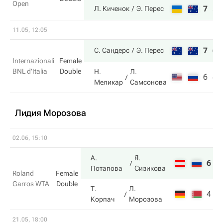
Open
7
5
Л. Киченок
Э. Перес
11.05, 12:05
7
6
С. Сандерс
Э. Перес
Internazionali
Female
BNL d'Italia
Double
Н.
Л.
6
4
Меликар
Самсонова
Лидия Морозова
02.06, 15:10
А.
Я.
6
6
Потапова
Сизикова
Roland
Female
Garros WTA
Double
Т.
Л.
4
2
Корпач
Морозова
21.05, 18:00