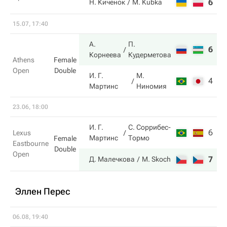
6
4
Н. Киченок
M. Kubka
15.07, 17:40
А.
П.
6
7
Корнеева
Кудерметова
Athens
Female
Open
Double
И. Г.
М.
4
6
Мартинс
Ниномия
23.06, 18:00
И. Г.
С. Соррибес-
6
4
Lexus
Мартинс
Тормо
Female
Eastbourne
Double
Open
7
6
Д. Малечкова
M. Skoch
Эллен Перес
06.08, 19:40