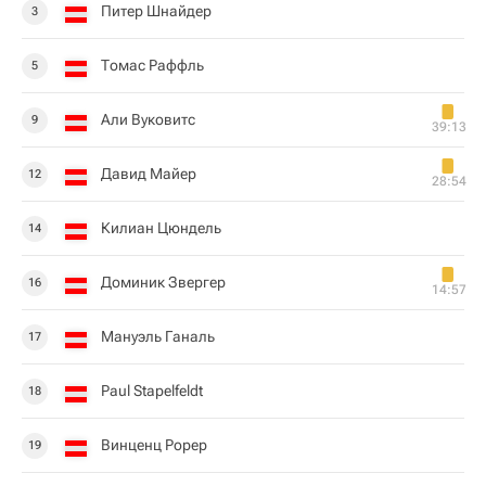
Питер Шнайдер
3
Томас Раффль
5
Али Вуковитс
9
39:13
Давид Майер
12
28:54
Килиан Цюндель
14
Доминик Звергер
16
14:57
Мануэль Ганаль
17
Paul Stapelfeldt
18
Винценц Рорер
19