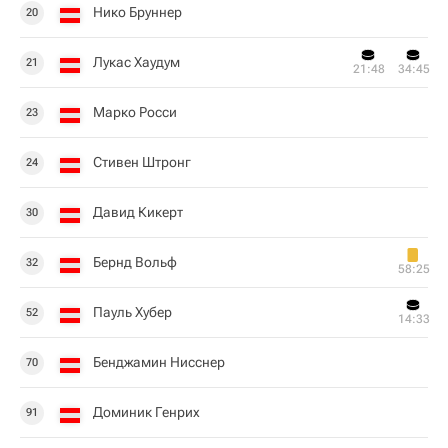
Нико Бруннер
20
Лукас Хаудум
21
21:48
34:45
Марко Росси
23
Стивен Штронг
24
Давид Кикерт
30
Бернд Вольф
32
58:25
Пауль Хубер
52
14:33
Бенджамин Нисснер
70
Доминик Генрих
91