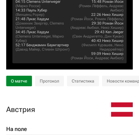
04:15
Clemens Unterweger
15:48
Роман Йоси
(
Марко Росси
)
(
Ромен Лёффель
,
Андреас
14:33
Пауль Хубер
Амбюл
)
(
Винценц Рорер
)
22:26
Нико Хишир
21:48
Лукас Хаудум
(
Роман Йоси
,
Ромен Лёффель
)
(
Доминик Звергер
,
Clemens
29:30
Роман Йоси
Unterweger
)
(
Андреас Амбюл
,
Нико Хишир
)
34:45
Лукас Хаудум
29:43
Ken Jaeger
(
Clemens Unterweger
,
Марио
(
Свен Андригетто
,
Дин Кукан
)
Хубер
)
40:43
Нико Хишир
52:17
Бенджамин Баумгартнер
(
Филипп Курашев
,
Нино
(
Давид Майер
,
Стивен Штронг
)
Нидеррейтер
)
59:09
Нико Хишир
(
Роман Йоси
,
Андреас Амбюл
)
О матче
Протокол
Статистика
Новости коман
Австрия
На поле