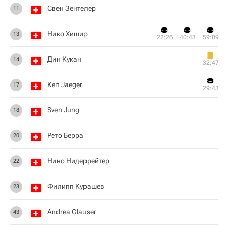
Свен Зентелер
11
Нико Хишир
13
22:26
40:43
59:09
Дин Кукан
14
32:47
Ken Jaeger
17
29:43
Sven Jung
18
Рето Берра
20
Нино Нидеррейтер
22
Филипп Курашев
23
Andrea Glauser
43