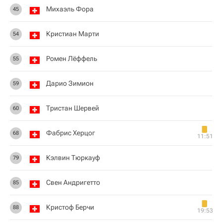
Михаэль Фора
45
Кристиан Марти
54
Ромен Лёффель
55
Дарио Зимион
59
Тристан Шервей
60
Фабрис Херцог
68
11:51
Кэлвин Тюркауф
79
Свен Андригетто
85
Кристоф Берчи
88
19:53