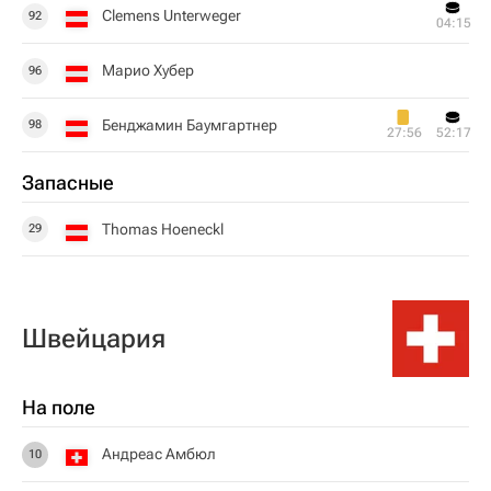
Clemens Unterweger
92
04:15
Марио Хубер
96
Бенджамин Баумгартнер
98
27:56
52:17
Запасные
Thomas Hoeneckl
29
Швейцария
На поле
Андреас Амбюл
10