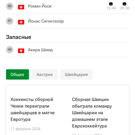
Роман Йоси
90
15:48
29:30
Йонас Сигенталер
97
Запасные
Акира Шмид
40
Общее
Австрия
Швейцария
Хоккеисты сборной
Сборная Швеции
Чехии переиграли
обыграла команду
швейцарцев в матче
Швейцарии на
Евротура
домашнем этапе
Еврохоккейтура
11 февраля 2024