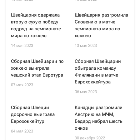
Швейцария одержала
Швейцария разгромила
вторую сухую победу
Словению в матче
подряд на чемпионате
чемпионата мира по
мира по хоккею
хоккею
14 мая 2023
13 мая 2023
Сборная Швейцарии по
Сборная Швейцарии
хоккею выиграла
обыграла команду
чешский этап Евротура
Финляндии в матче
Еврохоккейтура
07 мая 2023
06 мая 2023
Сборная Швеции
Канадцы разгромили
досрочно выиграла
Австрию на МЧМ,
Еврохоккейтур
Бедард набрал шесть
очков
04 мая 2023
30 декабря 2022