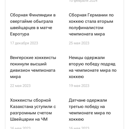
10 февраля 2024
Сборная Финляндии в
Сборная Германии по
овертайме обыграла
хоккею стала вторым
швейцарцев в матче
полуфиналистом
Евротура
чемпионата мира
17 декабря 2023
25 мая 2023
Венгерские хоккеисты
Немцы одержали
покинули высший
вторую победу подряд
дивизион чемпионата
на чемпионате мира по
мира
хоккею
22 мая 2023
19 мая 2023
Хоккеисты сборной
Датчане одержали
Казахстана уступили с
третью победу на
разгромным счетом
чемпионате мира по
Швейцарии на ЧМ
хоккею
16 мая 2023
16 мая 2023