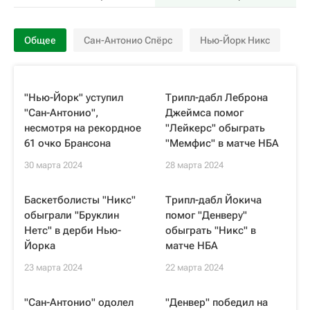
Общее
Сан-Антонио Спёрс
Нью-Йорк Никс
"Нью-Йорк" уступил
Трипл-дабл Леброна
"Сан-Антонио",
Джеймса помог
несмотря на рекордное
"Лейкерс" обыграть
61 очко Брансона
"Мемфис" в матче НБА
30 марта 2024
28 марта 2024
Баскетболисты "Никс"
Трипл-дабл Йокича
обыграли "Бруклин
помог "Денверу"
Нетс" в дерби Нью-
обыграть "Никс" в
Йорка
матче НБА
23 марта 2024
22 марта 2024
"Сан-Антонио" одолел
"Денвер" победил на