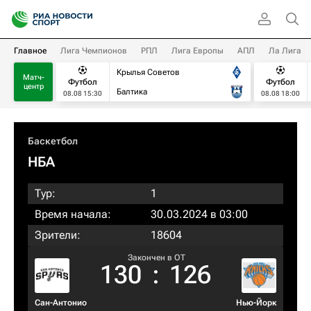
Главное
Лига Чемпионов
РПЛ
Лига Европы
АПЛ
Ла Лига
Крылья Советов
Матч-
Футбол
Футбол
центр
Балтика
08.08 15:30
08.08 18:00
Баскетбол
НБА
Тур:
1
Время начала:
30.03.2024 в 03:00
Зрители:
18604
Закончен в OT
130
:
126
Сан-Антонио
Нью-Йорк