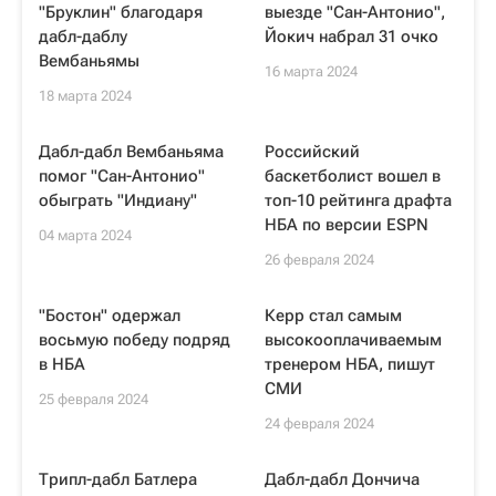
"Бруклин" благодаря
выезде "Сан-Антонио",
дабл-даблу
Йокич набрал 31 очко
Вембаньямы
16 марта 2024
18 марта 2024
Дабл-дабл Вембаньяма
Российский
помог "Сан-Антонио"
баскетболист вошел в
обыграть "Индиану"
топ-10 рейтинга драфта
НБА по версии ESPN
04 марта 2024
26 февраля 2024
"Бостон" одержал
Керр стал самым
восьмую победу подряд
высокооплачиваемым
в НБА
тренером НБА, пишут
СМИ
25 февраля 2024
24 февраля 2024
Трипл-дабл Батлера
Дабл-дабл Дончича