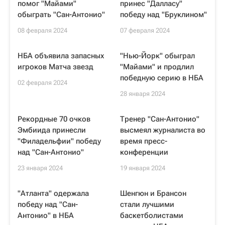
помог "Майами"
принес "Далласу"
обыграть "Сан-Антонио"
победу над "Бруклином"
08 февраля 2024
07 февраля 2024
НБА объявила запасных
"Нью-Йорк" обыграл
игроков Матча звезд
"Майами" и продлил
победную серию в НБА
02 февраля 2024
28 января 2024
Рекордные 70 очков
Тренер "Сан-Антонио"
Эмбиида принесли
высмеял журналиста во
"Филадельфии" победу
время пресс-
над "Сан-Антонио"
конференции
23 января 2024
19 января 2024
"Атланта" одержала
Шенгюн и Брансон
победу над "Сан-
стали лучшими
Антонио" в НБА
баскетболистами