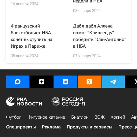
недели в НБА
16 января 2024
08 января 2024
Французский
Дабл-дабл Аллена
баскетболист НБА
помог "Кливленду"
хочет выступить на
победить "Сан-Антонио"
Играх в Париже
в НБА
08 января 2024
07 января 2024
Футбол
Фигурное катание
Биатлон
ЗОЖ
Хоккей
Ав
Спецпроекты
Реклама
Продукты и сервисы
Пресс-ц