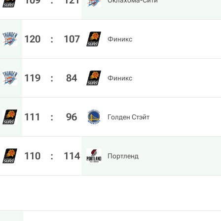
109
:
121
Оклахома-Сити
120
:
107
Финикс
119
:
84
Финикс
111
:
96
Голден Стэйт
110
:
114
Портленд