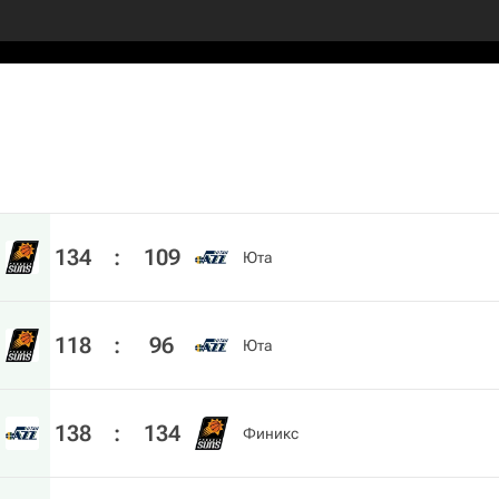
134
:
109
Юта
118
:
96
Юта
138
:
134
Финикс