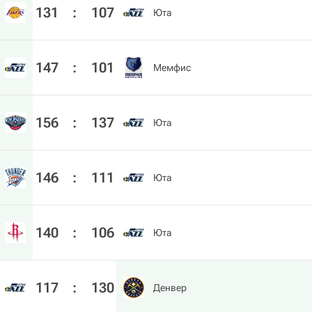
131
:
107
Юта
147
:
101
Мемфис
156
:
137
Юта
146
:
111
Юта
140
:
106
Юта
117
:
130
Денвер