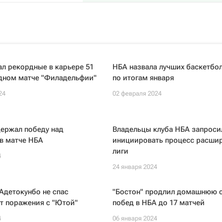
л рекордные в карьере 51
НБА назвала лучших баскетбо
едном матче "Филадельфии"
по итогам января
24
02 февраля 2024
ержал победу над
Владельцы клуба НБА запрос
в матче НБА
инициировать процесс расши
лиги
4
24 января 2024
Адетокунбо не спас
"Бостон" продлил домашнюю 
т поражения с "Ютой"
побед в НБА до 17 матчей
4
06 января 2024