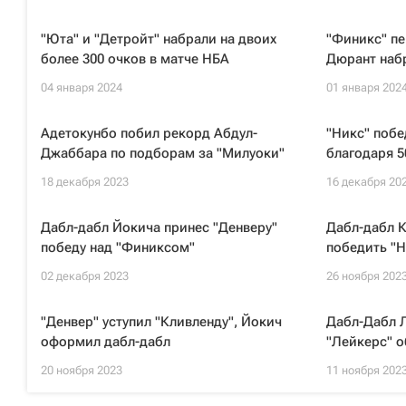
"Юта" и "Детройт" набрали на двоих
"Финикс" пе
более 300 очков в матче НБА
Дюрант набр
04 января 2024
01 января 202
Адетокунбо побил рекорд Абдул-
"Никс" побе
Джаббара по подборам за "Милуоки"
благодаря 5
18 декабря 2023
16 декабря 20
Дабл-дабл Йокича принес "Денверу"
Дабл-дабл К
победу над "Финиксом"
победить "
02 декабря 2023
26 ноября 202
"Денвер" уступил "Кливленду", Йокич
Дабл-Дабл 
оформил дабл-дабл
"Лейкерс" о
20 ноября 2023
11 ноября 202