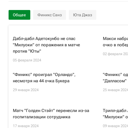
Общее
Финикс Санз
Юта Джаз
Дабл-дабл Адетокунбо не спас
Макси набра
"Милуоки" от поражения в матче
очко в поб
против "Юты"
02 февраля 20
05 февраля 2024
"Финикс" проиграл "Орландо",
"Финикс" од
несмотря на 44 очка Букера
"Далласом" 
29 января 2024
25 января 202
Матч "Голден Стэйт" перенесли из-за
Трипл-дабл 
госпитализации сотрудника
"Милуоки" о
17 января 2024
09 января 202