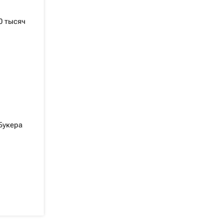
0 тысяч
Букера