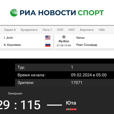
Серия А
Бундеслига
Лига 1
КХЛ
НХЛ
Евролига
НБА
I. Jovic
Кельн
Футбол
А. Корнеева
Реал Сосьедад
07.08 19:00
Тур:
1
Время начала:
09.02.2024 в 05:00
Зрители:
17071
Завершен
29
:
115
Юта