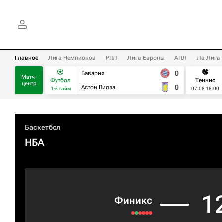
Главное
Лига Чемпионов
РПЛ
Лига Европы
АПЛ
Ла Лига
0
Бавария
Матч-
Футбол
Теннис
центр
0
Астон Вилла
1-й тайм
07.08 18:00
Баскетбол
НБА
1
Финикс