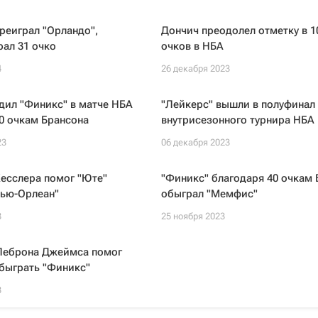
реиграл "Орландо",
Дончич преодолел отметку в 1
ал 31 очко
очков в НБА
4
26 декабря 2023
дил "Финикс" в матче НБА
"Лейкерс" вышли в полуфинал
0 очкам Брансона
внутрисезонного турнира НБА
23
06 декабря 2023
есслера помог "Юте"
"Финикс" благодаря 40 очкам 
Нью-Орлеан"
обыграл "Мемфис"
3
25 ноября 2023
Леброна Джеймса помог
быграть "Финикс"
3