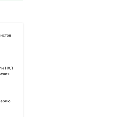
листов
или НХЛ
рения
серию