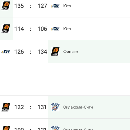
135
:
127
Юта
114
:
106
Юта
126
:
134
Финикс
122
:
131
Оклахома-Сити