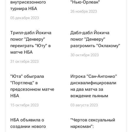
внутрисезонного
"Нью-Орлеан"
турнира НБА
26 ноября 2023
05 декабря 2023
Трипл-дабл Йокича
Дабл-дабл Йокича
помог "Денверу"
помог "Денверу"
переиграть "Юту" в
разгромить "Оклахому"
матче НБА
30 октября 2023
31 октября 2023
"Юта" обыграла
Игрока "Сан-Антонио"
"Портленд" в
дисквалифицировали
предсезонном матче
на два матча за
НБА
вождение пьяным
15 октября 2023
03 августа 2023
НБА объявила о
"Чертов сексуальный
создании нового
наркоман":