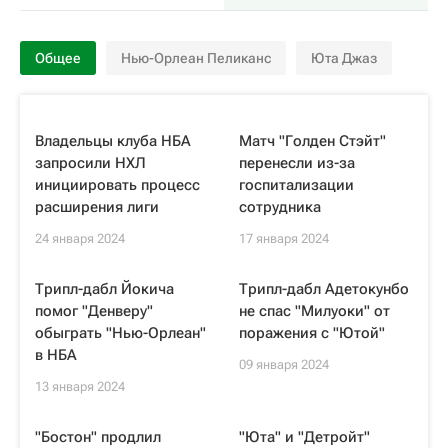
Общее
Нью-Орлеан Пеликанс
Юта Джаз
Владельцы клуба НБА
Матч "Голден Стэйт"
запросили НХЛ
перенесли из-за
инициировать процесс
госпитализации
расширения лиги
сотрудника
24 января 2024
17 января 2024
Трипл-дабл Йокича
Трипл-дабл Адетокунбо
помог "Денверу"
не спас "Милуоки" от
обыграть "Нью-Орлеан"
поражения с "Ютой"
в НБА
09 января 2024
13 января 2024
"Бостон" продлил
"Юта" и "Детройт"