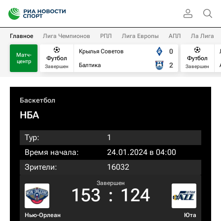
Главное
Лига Чемпионов
РПЛ
Лига Европы
АПЛ
Ла Лига
0
Крылья Советов
Матч-
Футбол
Футбол
центр
2
Балтика
Завершен
Завершен
Баскетбол
НБА
Тур:
1
Время начала:
24.01.2024 в 04:00
Зрители:
16032
Завершен
153
:
124
Нью-Орлеан
Юта