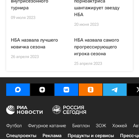
внутрисезонного
порноактриса
турнира
шантажирует звезду
НБА
09 июля 2023
20 июня 2023
НБА назвала лучшего
НБА назвала самого
новичка сезона
прогрессирующего
игрока сезона
26 апреля 2023
25 апреля 2023
Футбол
Фигурное катание
Биатлон
ЗОЖ
Хоккей
Ав
Спецпроекты
Реклама
Продукты и сервисы
Пресс-ц