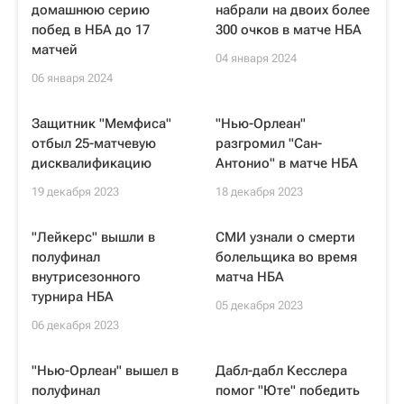
домашнюю серию
набрали на двоих более
побед в НБА до 17
300 очков в матче НБА
матчей
04 января 2024
06 января 2024
Защитник "Мемфиса"
"Нью-Орлеан"
отбыл 25-матчевую
разгромил "Сан-
дисквалификацию
Антонио" в матче НБА
19 декабря 2023
18 декабря 2023
"Лейкерс" вышли в
СМИ узнали о смерти
полуфинал
болельщика во время
внутрисезонного
матча НБА
турнира НБА
05 декабря 2023
06 декабря 2023
"Нью-Орлеан" вышел в
Дабл-дабл Кесслера
полуфинал
помог "Юте" победить