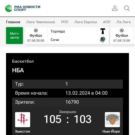
Главное
Лига Чемпионов
РПЛ
Лига Европы
АПЛ
Ла Лига
Торпедо
Матч-
Футбол
Футбол
центр
Сочи
07.08 20:00
07.08 15:00
Баскетбол
НБА
Тур:
1
Время начала:
13.02.2024 в 04:00
Зрители:
16790
Завершен
105
:
103
Хьюстон
Нью-Йорк