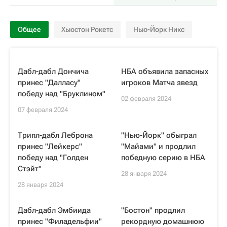
Общее
Хьюстон Рокетс
Нью-Йорк Никс
Дабл-дабл Дончича
НБА объявила запасных
принес "Далласу"
игроков Матча звезд
победу над "Бруклином"
02 февраля 2024
07 февраля 2024
Трипл-дабл Леброна
"Нью-Йорк" обыграл
принес "Лейкерс"
"Майами" и продлил
победу над "Голден
победную серию в НБА
Стэйт"
28 января 2024
28 января 2024
Дабл-дабл Эмбиида
"Бостон" продлил
принес "Филадельфии"
рекордную домашнюю