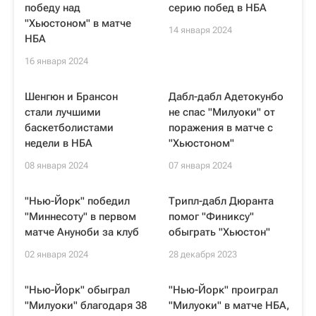
победу над
серию побед в НБА
"Хьюстоном" в матче
14 января 2024
НБА
16 января 2024
Шенгюн и Брансон
Дабл-дабл Адетокунбо
стали лучшими
не спас "Милуоки" от
баскетболистами
поражения в матче с
недели в НБА
"Хьюстоном"
08 января 2024
07 января 2024
"Нью-Йорк" победил
Трипл-дабл Дюранта
"Миннесоту" в первом
помог "Финиксу"
матче Ануноби за клуб
обыграть "Хьюстон"
02 января 2024
28 декабря 2023
"Нью-Йорк" обыграл
"Нью-Йорк" проиграл
"Милуоки" благодаря 38
"Милуоки" в матче НБА,