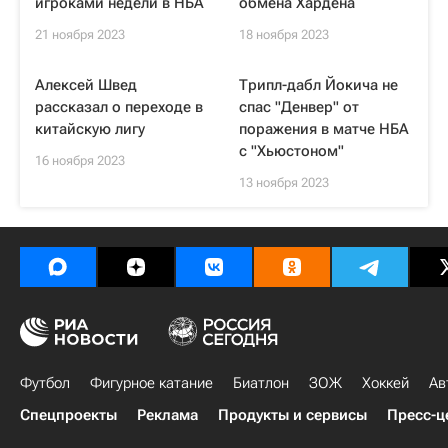
игроками недели в НБА
обмена Хардена
21 ноября 2023
18 ноября 2023
Алексей Швед
Трипл-дабл Йокича не
рассказал о переходе в
спас "Денвер" от
китайскую лигу
поражения в матче НБА
с "Хьюстоном"
16 ноября 2023
13 ноября 2023
Футбол
Фигурное катание
Биатлон
ЗОЖ
Хоккей
Ав
Спецпроекты
Реклама
Продукты и сервисы
Пресс-ц