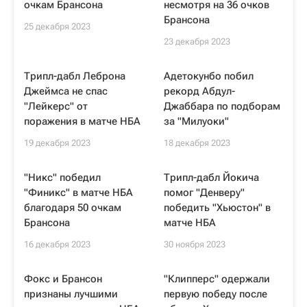
очкам Брансона
несмотря на 36 очков
Брансона
25 декабря 2023
23 декабря 2023
Трипл-дабл Леброна
Адетокунбо побил
Джеймса не спас
рекорд Абдул-
"Лейкерс" от
Джаббара по подборам
поражения в матче НБА
за "Милуоки"
19 декабря 2023
18 декабря 2023
"Никс" победил
Трипл-дабл Йокича
"Финикс" в матче НБА
помог "Денверу"
благодаря 50 очкам
победить "Хьюстон" в
Брансона
матче НБА
16 декабря 2023
30 ноября 2023
Фокс и Брансон
"Клипперс" одержали
признаны лучшими
первую победу после