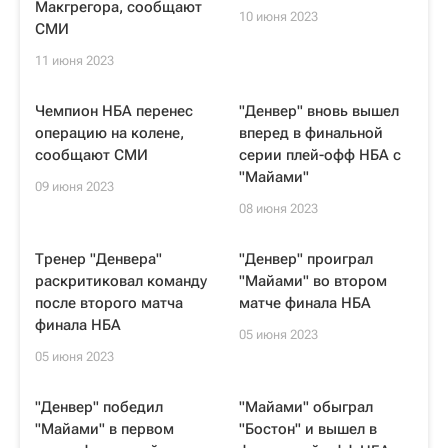
Макгрегора, сообщают
10 июня 2023
СМИ
11 июня 2023
Чемпион НБА перенес
"Денвер" вновь вышел
операцию на колене,
вперед в финальной
сообщают СМИ
серии плей-офф НБА с
"Майами"
09 июня 2023
08 июня 2023
Тренер "Денвера"
"Денвер" проиграл
раскритиковал команду
"Майами" во втором
после второго матча
матче финала НБА
финала НБА
05 июня 2023
05 июня 2023
"Денвер" победил
"Майами" обыграл
"Майами" в первом
"Бостон" и вышел в