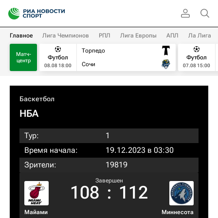
Главное
Лига Чемпионов
РПЛ
Лига Европы
АПЛ
Ла Лига
Торпедо
Матч-
Футбол
Футбол
центр
Сочи
08.08 18:00
07.08 15:00
Баскетбол
НБА
Тур:
1
Время начала:
19.12.2023 в 03:30
Зрители:
19819
Завершен
108
:
112
Майами
Миннесота