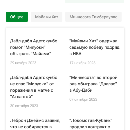
Общее
Майами Хит
Миннесота Тимбервулвс
Дабл-дабл Адетокунбо
"Майами Хит" одержал
помог "Милуоки"
седьмую победу подряд
обыграть "Майами"
в НБА
29 ноября 2023
17 ноября 2023
Дабл-дабл Адетокунбо
"Миннесота" во второй
не спас "Милуоки" от
раз обыграла "Даллас"
поражения в матче с
в Абу-Даби
"Атлантой"
07 октября 2023
30 октября 2023
Леброн Джеймс заявил,
"Локомотив-Кубань"
что не собирается в
продлил контракт с