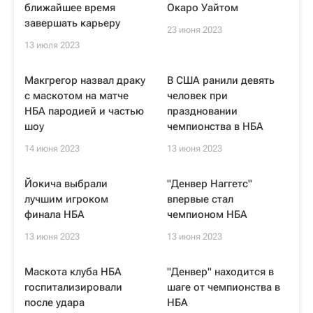
ближайшее время
Окаро Уайтом
завершать карьеру
23 июня 2023
13 июля 2023
Макгрегор назвал драку
В США ранили девять
с маскотом на матче
человек при
НБА пародией и частью
праздновании
шоу
чемпионства в НБА
14 июня 2023
13 июня 2023
Йокича выбрали
"Денвер Наггетс"
лучшим игроком
впервые стал
финала НБА
чемпионом НБА
13 июня 2023
13 июня 2023
Маскота клуба НБА
"Денвер" находится в
госпитализировали
шаге от чемпионства в
после удара
НБА