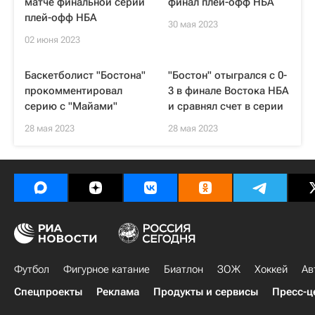
матче финальной серии
финал плей-офф НБА
плей-офф НБА
30 мая 2023
02 июня 2023
Баскетболист "Бостона"
"Бостон" отыгрался с 0-
прокомментировал
3 в финале Востока НБА
серию с "Майами"
и сравнял счет в серии
28 мая 2023
28 мая 2023
Футбол
Фигурное катание
Биатлон
ЗОЖ
Хоккей
Ав
Спецпроекты
Реклама
Продукты и сервисы
Пресс-ц