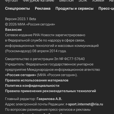
Футбол
Фигурное катание
Биатлон
ЗОЖ
Хоккей
Ав
Спецпроекты
Реклама
Продукты и сервисы
Пресс-ц
Версия 2023.1 Beta
© 2026 МИА «Россия сегодня»
Вакансии
Сетевое издание РИА Новости зарегистрировано
в Федеральной службе по надзору в сфере связи,
информационных технологий и массовых коммуникаций
(Роскомнадзор) 08 апреля 2014 года.
Свидетельство о регистрации Эл № ФС77-57640
Учредитель: Федеральное государственное унитарное
предприятие Международное информационное агентство
«Россия сегодня»
(МИА «Россия сегодня»).
Правила использования материалов
Политика конфиденциальности
Правила применения рекомендательных технологий
Главный редактор:
Гаврилова А.В.
Адрес электронной почты Редакции:
r-sport.internet@ria.ru
По вопросам размещения пресс-релизов и рекламы