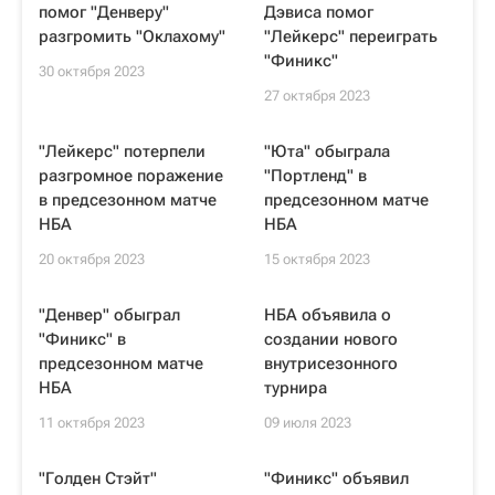
помог "Денверу"
Дэвиса помог
разгромить "Оклахому"
"Лейкерс" переиграть
"Финикс"
30 октября 2023
27 октября 2023
"Лейкерс" потерпели
"Юта" обыграла
разгромное поражение
"Портленд" в
в предсезонном матче
предсезонном матче
НБА
НБА
20 октября 2023
15 октября 2023
"Денвер" обыграл
НБА объявила о
"Финикс" в
создании нового
предсезонном матче
внутрисезонного
НБА
турнира
11 октября 2023
09 июля 2023
"Голден Стэйт"
"Финикс" объявил