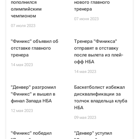
пополнился
нового главного
олимпийским
тренера
чемпионом
07 июня 2023
07 июля 2023
"Финикс" объявил об
Тренера "Финикса"
отставке главного
отправят в отставку
тренера
после вылета из плей-
офф НБА
14 мая 2023
14 мая 2023
"Денвер" разгромил
Баскетболист избежал
"Финикс" и вышел в
дисквалификации за
финал Запада НБА
толчок владельца клуба
НБА
12 мая 2023
09 мая 2023
"Финикс" победил
"Денвер" уступил