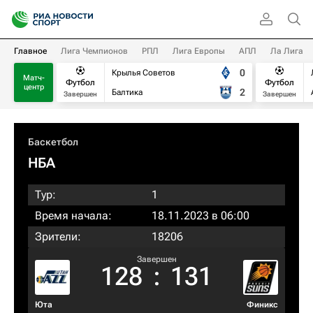
Главное
Лига Чемпионов
РПЛ
Лига Европы
АПЛ
Ла Лига
0
Крылья Советов
Матч-
Футбол
Футбол
центр
2
Балтика
Завершен
Завершен
Баскетбол
НБА
Тур:
1
Время начала:
18.11.2023 в 06:00
Зрители:
18206
Завершен
128
:
131
Юта
Финикс