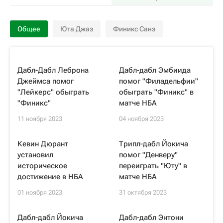
Общее
Юта Джаз
Финикс Санз
Дабл-Дабл Леброна
Дабл-дабл Эмбиида
Джеймса помог
помог "Филадельфии"
"Лейкерс" обыграть
обыграть "Финикс" в
"Финикс"
матче НБА
11 ноября 2023
04 ноября 2023
Кевин Дюрант
Трипл-дабл Йокича
установил
помог "Денверу"
историческое
переиграть "Юту" в
достижение в НБА
матче НБА
01 ноября 2023
31 октября 2023
Дабл-дабл Йокича
Дабл-дабл Энтони