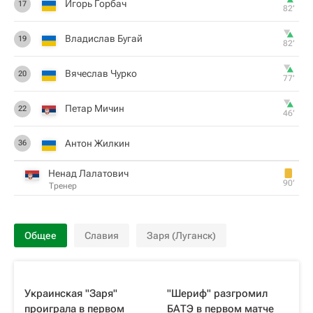
Игорь Горбач
17
82‎’‎
Владислав Бугай
19
82‎’‎
Вячеслав Чурко
20
77‎’‎
Петар Мичин
22
46‎’‎
Антон Жилкин
36
Ненад Лалатович
90‎’‎
Тренер
Общее
Славия
Заря (Луганск)
Украинская "Заря"
"Шериф" разгромил
проиграла в первом
БАТЭ в первом матче