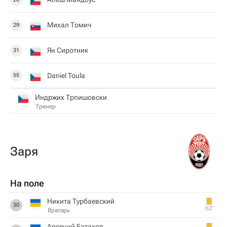
Михал Томич
29
Ян Сиротник
31
Daniel Toula
55
Индржих Трпишовски
Тренер
Заря
На поле
Никита Турбаевский
30
62‎’‎
Вратарь
Арсений Батахов