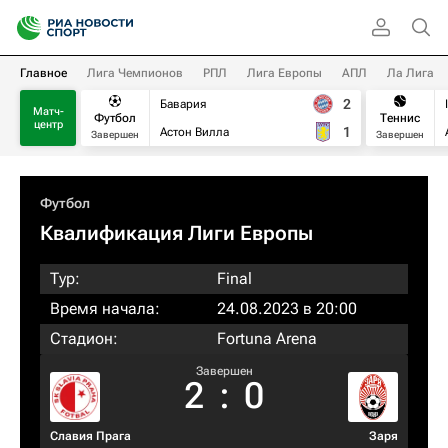
Главное
Лига Чемпионов
РПЛ
Лига Европы
АПЛ
Ла Лига
2
Бавария
Матч-
Футбол
Теннис
центр
1
Астон Вилла
Завершен
Завершен
Футбол
Квалификация Лиги Европы
Тур:
Final
Время начала:
24.08.2023 в 20:00
Стадион:
Fortuna Arena
Завершен
2
:
0
Славия Прага
Заря