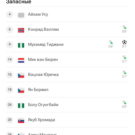
Запасные
Айхам Усу
4
Конрад Валлем
6
88‎’‎
Мухамед Тиджани
9
68‎’‎
81‎’‎
Мик ван Бюрен
14
57‎’‎
Вацлав Юречка
15
57‎’‎
Ян Боржил
18
Болу Огунгбайи
24
69‎’‎
Якуб Хромада
25
Алеш Мандоус
28