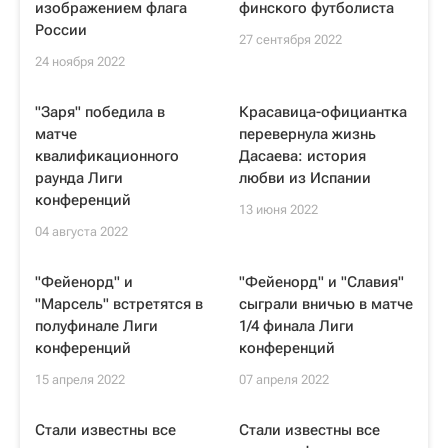
изображением флага
финского футболиста
России
27 сентября 2022
24 ноября 2022
"Заря" победила в
Красавица-официантка
матче
перевернула жизнь
квалификационного
Дасаева: история
раунда Лиги
любви из Испании
конференций
13 июня 2022
04 августа 2022
"Фейенорд" и
"Фейенорд" и "Славия"
"Марсель" встретятся в
сыграли вничью в матче
полуфинале Лиги
1/4 финала Лиги
конференций
конференций
15 апреля 2022
07 апреля 2022
Стали известны все
Стали известны все