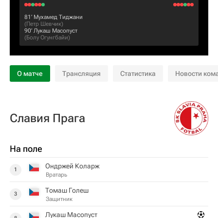
81‎’‎
Мухамед Тиджани
(
Петр Шевчик
)
90‎’‎
Лукаш Масопуст
(
Болу Огунгбайи
)
О матче
Трансляция
Статистика
Новости ком
Славия Прага
На поле
Ондржей Коларж
1
Вратарь
Томаш Голеш
3
Защитник
Лукаш Масопуст