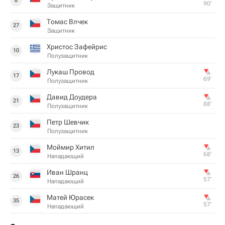
8
90‎’‎
Защитник
Томас Влчек
27
Защитник
Христос Зафейрис
10
Полузащитник
Лукаш Провод
17
69‎’‎
Полузащитник
Давид Доудера
21
88‎’‎
Полузащитник
Петр Шевчик
23
Полузащитник
Моймир Хитил
13
68‎’‎
Нападающий
Иван Шранц
26
57‎’‎
Нападающий
Матей Юрасек
35
57‎’‎
Нападающий