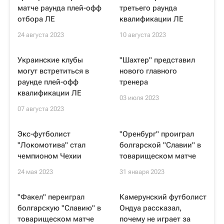
матче раунда плей-офф
третьего раунда
отбора ЛЕ
квалификации ЛЕ
24 августа 2023
10 августа 2023
Украинские клубы
"Шахтер" представил
могут встретиться в
нового главного
раунде плей-офф
тренера
квалификации ЛЕ
03 июля 2023
07 августа 2023
Экс-футболист
"Оренбург" проиграл
"Локомотива" стал
болгарской "Славии" в
чемпионом Чехии
товарищеском матче
24 мая 2023
31 января 2023
"Факел" переиграл
Камерунский футболист
болгарскую "Славию" в
Ондуа рассказал,
товарищеском матче
почему не играет за