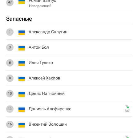
Роман Вантух
47
Нападающий
Запасные
Александр Сапутин
1
Антон Бол
3
Илья Гулько
6
Алексей Хахлов
8
Денис Нагнойный
10
Даниэль Алефиренко
11
86‎’‎
Викентий Волошин
16