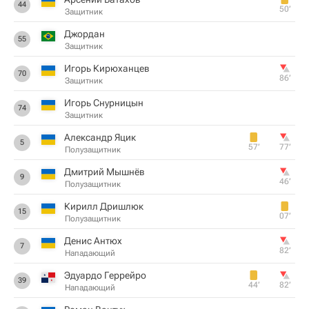
44
50‎’‎
Защитник
Джордан
55
Защитник
Игорь Кирюханцев
70
86‎’‎
Защитник
Игорь Снурницын
74
Защитник
Александр Яцик
5
57‎’‎
77‎’‎
Полузащитник
Дмитрий Мышнёв
9
46‎’‎
Полузащитник
Кирилл Дришлюк
15
07‎’‎
Полузащитник
Денис Антюх
7
82‎’‎
Нападающий
Эдуардо Геррейро
39
44‎’‎
82‎’‎
Нападающий