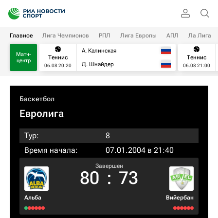
Главное
Лига Чемпионов
РПЛ
Лига Европы
АПЛ
Ла Лига
А. Калинская
Матч-
Теннис
Теннис
центр
Д. Шнайдер
06.08 20:20
06.08 21:00
Баскетбол
Евролига
Тур:
8
Время начала:
07.01.2004 в 21:40
Завершен
80
:
73
Альба
Вийербан